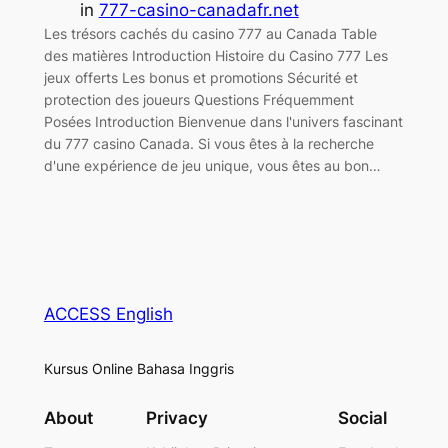
in
777-casino-canadafr.net
Les trésors cachés du casino 777 au Canada Table
des matières Introduction Histoire du Casino 777 Les
jeux offerts Les bonus et promotions Sécurité et
protection des joueurs Questions Fréquemment
Posées Introduction Bienvenue dans l'univers fascinant
du 777 casino Canada. Si vous êtes à la recherche
d'une expérience de jeu unique, vous êtes au bon…
ACCESS English
Kursus Online Bahasa Inggris
About
Privacy
Social