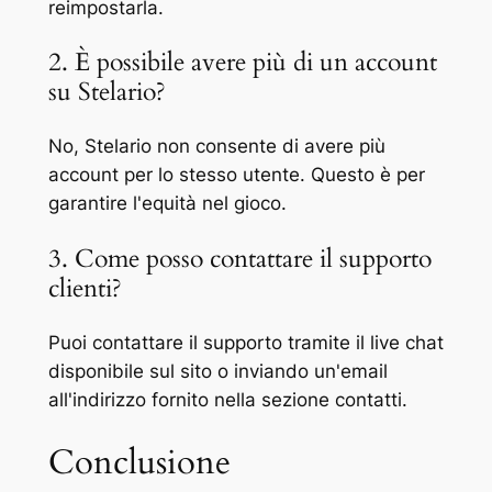
reimpostarla.
2. È possibile avere più di un account
su Stelario?
No, Stelario non consente di avere più
account per lo stesso utente. Questo è per
garantire l'equità nel gioco.
3. Come posso contattare il supporto
clienti?
Puoi contattare il supporto tramite il live chat
disponibile sul sito o inviando un'email
all'indirizzo fornito nella sezione contatti.
Conclusione