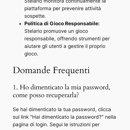
Stelario monitora continuamente la
piattaforma per prevenire attività
sospette.
Politica di Gioco Responsabile:
Stelario promuove un gioco
responsabile, offrendo strumenti per
aiutare gli utenti a gestire il proprio
gioco.
Domande Frequenti
1. Ho dimenticato la mia password,
come posso recuperarla?
Se hai dimenticato la tua password, clicca
sul link "Hai dimenticato la password?" nella
pagina di login. Segui le istruzioni per