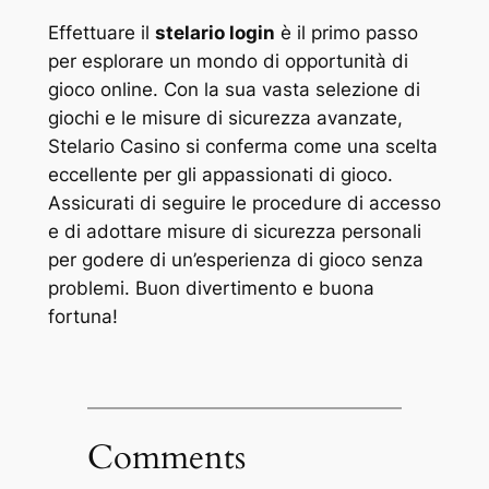
Effettuare il
stelario login
è il primo passo
per esplorare un mondo di opportunità di
gioco online. Con la sua vasta selezione di
giochi e le misure di sicurezza avanzate,
Stelario Casino si conferma come una scelta
eccellente per gli appassionati di gioco.
Assicurati di seguire le procedure di accesso
e di adottare misure di sicurezza personali
per godere di un’esperienza di gioco senza
problemi. Buon divertimento e buona
fortuna!
Comments