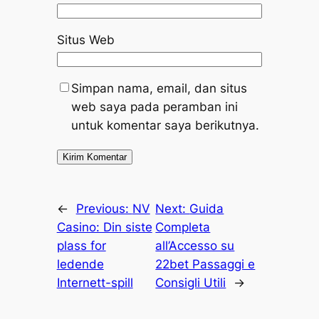
Situs Web
Simpan nama, email, dan situs
web saya pada peramban ini
untuk komentar saya berikutnya.
←
Previous:
NV
Next:
Guida
Casino: Din siste
Completa
plass for
all’Accesso su
ledende
22bet Passaggi e
Internett-spill
Consigli Utili
→