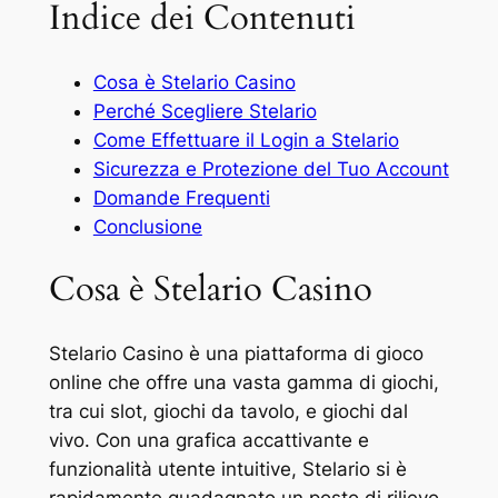
Indice dei Contenuti
Cosa è Stelario Casino
Perché Scegliere Stelario
Come Effettuare il Login a Stelario
Sicurezza e Protezione del Tuo Account
Domande Frequenti
Conclusione
Cosa è Stelario Casino
Stelario Casino
è una piattaforma di gioco
online che offre una vasta gamma di giochi,
tra cui slot, giochi da tavolo, e giochi dal
vivo. Con una grafica accattivante e
funzionalità utente intuitive, Stelario si è
rapidamente guadagnato un posto di rilievo