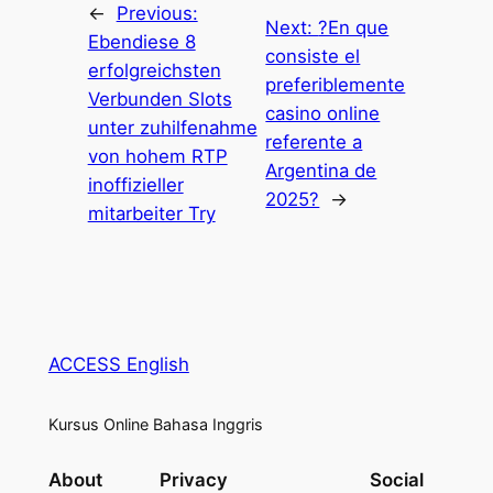
←
Previous:
Next:
?En que
Ebendiese 8
consiste el
erfolgreichsten
preferiblemente
Verbunden Slots
casino online
unter zuhilfenahme
referente a
von hohem RTP
Argentina de
inoffizieller
2025?
→
mitarbeiter Try
ACCESS English
Kursus Online Bahasa Inggris
About
Privacy
Social