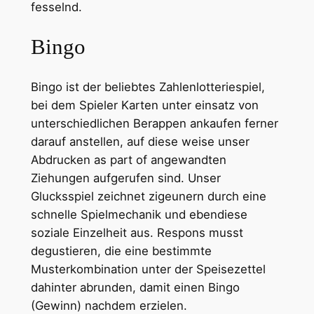
fesselnd.
Bingo
Bingo ist der beliebtes Zahlenlotteriespiel,
bei dem Spieler Karten unter einsatz von
unterschiedlichen Berappen ankaufen ferner
darauf anstellen, auf diese weise unser
Abdrucken as part of angewandten
Ziehungen aufgerufen sind. Unser
Glucksspiel zeichnet zigeunern durch eine
schnelle Spielmechanik und ebendiese
soziale Einzelheit aus. Respons musst
degustieren, die eine bestimmte
Musterkombination unter der Speisezettel
dahinter abrunden, damit einen Bingo
(Gewinn) nachdem erzielen.