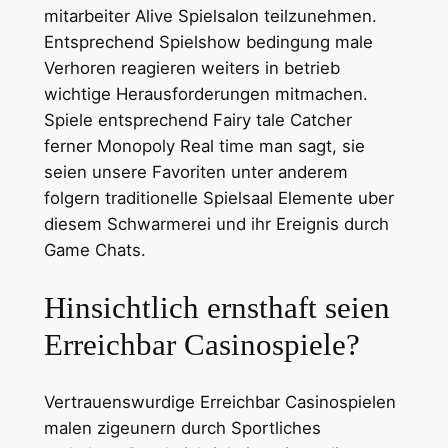
mitarbeiter Alive Spielsalon teilzunehmen.
Entsprechend Spielshow bedingung male
Verhoren reagieren weiters in betrieb
wichtige Herausforderungen mitmachen.
Spiele entsprechend Fairy tale Catcher
ferner Monopoly Real time man sagt, sie
seien unsere Favoriten unter anderem
folgern traditionelle Spielsaal Elemente uber
diesem Schwarmerei und ihr Ereignis durch
Game Chats.
Hinsichtlich ernsthaft seien
Erreichbar Casinospiele?
Vertrauenswurdige Erreichbar Casinospielen
malen zigeunern durch Sportliches