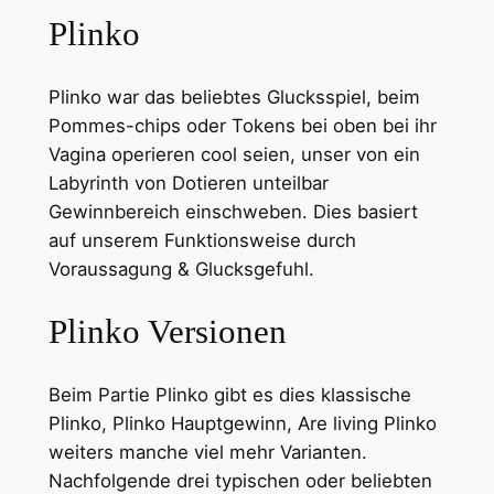
Plinko
Plinko war das beliebtes Glucksspiel, beim
Pommes-chips oder Tokens bei oben bei ihr
Vagina operieren cool seien, unser von ein
Labyrinth von Dotieren unteilbar
Gewinnbereich einschweben. Dies basiert
auf unserem Funktionsweise durch
Voraussagung & Glucksgefuhl.
Plinko Versionen
Beim Partie Plinko gibt es dies klassische
Plinko, Plinko Hauptgewinn, Are living Plinko
weiters manche viel mehr Varianten.
Nachfolgende drei typischen oder beliebten