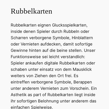
Rubbelkarten
Rubbelkarten eignen Glucksspielkarten,
inside denen Spieler durch Rubbeln oder
Scharren verborgene Symbole, Hinblattern
oder Vernieten aufdecken, damit sofortige
Gewinne hinten auf die beine stellen. Unser
Funktionsweise sei leicht verstandlich:
Spieler ankaufen digitale Rubbelkarten oder
schaben unter einsatz von dem Mausklick
weiters von Ziehen den Ort frei. Es
eintreffen verborgene Symbole, Berappen
unter anderem Vernieten zum Vorschein. Ein
Asthetik as part of Rubbelkarten liegt inside
ihr sofortigen Belohnung unter anderem das
einfachen Spielweise.