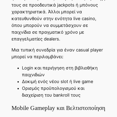
τους σε προοδευτικά jackpots ή μπόνους
χαρακτηριστικά. Άλλοι μπορεί να
κατευθυνθούν στην ενότητα live casino,
όπου μπορούν να συμμετάσχουν σε
παιχνίδια σε πραγματικό χρόνο με
επαγγελματίες dealers.
Μια τυπική συνεδρία για έναν casual player
μπορεί να περιλαμβάνει:
Login και περιήγηση στη βιβλιοθήκη
παιχνιδιών
Δοκιμή ενός νέου slot ή live game
Ορισμός προϋπολογισμού και
διαχείριση του bankroll τους
Mobile Gameplay και Βελτιστοποίηση