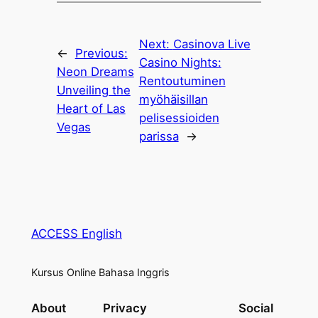
Next:
Casinova Live
←
Previous:
Casino Nights:
Neon Dreams
Rentoutuminen
Unveiling the
myöhäisillan
Heart of Las
pelisessioiden
Vegas
parissa
→
ACCESS English
Kursus Online Bahasa Inggris
About
Privacy
Social