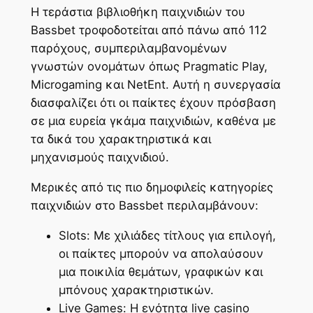
Η τεράστια βιβλιοθήκη παιχνιδιών του
Bassbet τροφοδοτείται από πάνω από 112
παρόχους, συμπεριλαμβανομένων
γνωστών ονομάτων όπως Pragmatic Play,
Microgaming και NetEnt. Αυτή η συνεργασία
διασφαλίζει ότι οι παίκτες έχουν πρόσβαση
σε μια ευρεία γκάμα παιχνιδιών, καθένα με
τα δικά του χαρακτηριστικά και
μηχανισμούς παιχνιδιού.
Μερικές από τις πιο δημοφιλείς κατηγορίες
παιχνιδιών στο Bassbet περιλαμβάνουν:
Slots: Με χιλιάδες τίτλους για επιλογή,
οι παίκτες μπορούν να απολαύσουν
μια ποικιλία θεμάτων, γραφικών και
μπόνους χαρακτηριστικών.
Live Games: Η ενότητα live casino