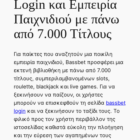
Login και Εμπειρία
Παιχνιδιού με πάνω
από 7.000 Τίτλους
Για παίκτες που αναζητούν μια ποικίλη
εμπειρία παιχνιδιού, Bassbet προσφέρει μια
εκτενή βιβλιοθήκη με πάνω από 7.000
τίτλους, συμπεριλαμβανομένων slots,
roulette, blackjack και live games. Για να
ξεκινήσουν να παίζουν, οι χρήστες
μπορούν να επισκεφθούν τη σελίδα
bassbet
login
και να ξεκινήσουν το ταξίδι τους. Το
φιλικό προς τον χρήστη περιβάλλον της
ιστοσελίδας καθιστά εύκολη την πλοήγηση
και την εύρεση των αγαπημένων τους