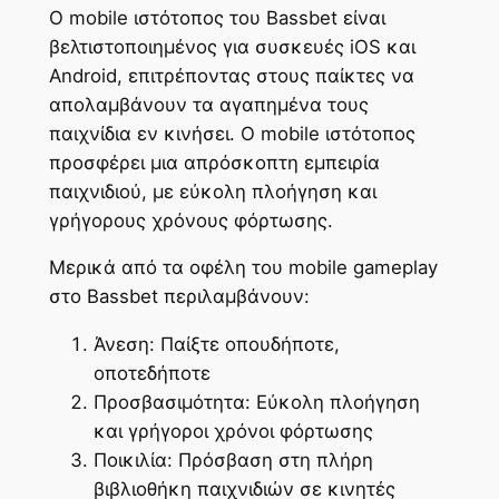
Ο mobile ιστότοπος του Bassbet είναι
βελτιστοποιημένος για συσκευές iOS και
Android, επιτρέποντας στους παίκτες να
απολαμβάνουν τα αγαπημένα τους
παιχνίδια εν κινήσει. Ο mobile ιστότοπος
προσφέρει μια απρόσκοπτη εμπειρία
παιχνιδιού, με εύκολη πλοήγηση και
γρήγορους χρόνους φόρτωσης.
Μερικά από τα οφέλη του mobile gameplay
στο Bassbet περιλαμβάνουν:
Άνεση: Παίξτε οπουδήποτε,
οποτεδήποτε
Προσβασιμότητα: Εύκολη πλοήγηση
και γρήγοροι χρόνοι φόρτωσης
Ποικιλία: Πρόσβαση στη πλήρη
βιβλιοθήκη παιχνιδιών σε κινητές