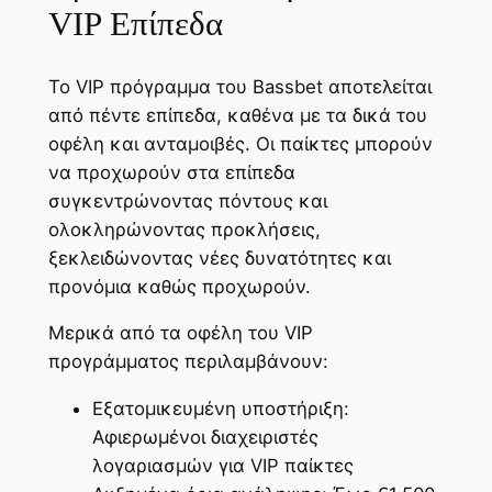
VIP Επίπεδα
Το VIP πρόγραμμα του Bassbet αποτελείται
από πέντε επίπεδα, καθένα με τα δικά του
οφέλη και ανταμοιβές. Οι παίκτες μπορούν
να προχωρούν στα επίπεδα
συγκεντρώνοντας πόντους και
ολοκληρώνοντας προκλήσεις,
ξεκλειδώνοντας νέες δυνατότητες και
προνόμια καθώς προχωρούν.
Μερικά από τα οφέλη του VIP
προγράμματος περιλαμβάνουν:
Εξατομικευμένη υποστήριξη:
Αφιερωμένοι διαχειριστές
λογαριασμών για VIP παίκτες