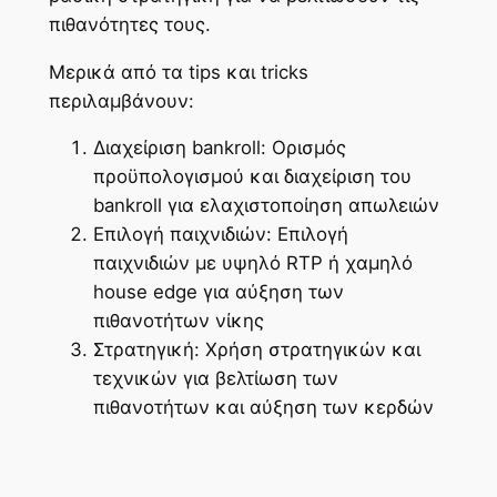
πιθανότητες τους.
Μερικά από τα tips και tricks
περιλαμβάνουν:
Διαχείριση bankroll: Ορισμός
προϋπολογισμού και διαχείριση του
bankroll για ελαχιστοποίηση απωλειών
Επιλογή παιχνιδιών: Επιλογή
παιχνιδιών με υψηλό RTP ή χαμηλό
house edge για αύξηση των
πιθανοτήτων νίκης
Στρατηγική: Χρήση στρατηγικών και
τεχνικών για βελτίωση των
πιθανοτήτων και αύξηση των κερδών