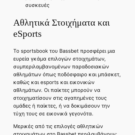
συσκευές
Αθλητικά Στοιχήματα και
eSports
Το sportsbook του Bassbet προσφέρει μια
ευρεία γκάμα επιλογών στοιχημάτων,
συμπεριλαμβανομένων παραδοσιακών
αθλημάτων όπως ποδόσφαιρο και μπάσκετ,
καθώς και esports και εικονικών
αθλημάτων. Οι παίκτες μπορούν να
στοιχηματίσουν στις αγαπημένες τους
ομάδες ή παίκτες, ή να δοκιμάσουν την
τύχη τους σε εικονικά γεγονότα.
Μερικές από τις επιλογές αθλητικών
στοιχημάτων στο Bassbet περιλαμβάνουν: