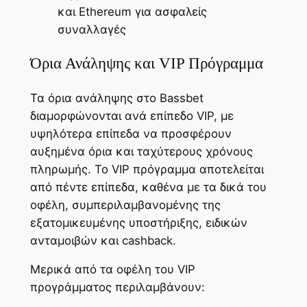
και Ethereum για ασφαλείς
συναλλαγές
Όρια Ανάληψης και VIP Πρόγραμμα
Τα όρια ανάληψης στο Bassbet
διαμορφώνονται ανά επίπεδο VIP, με
υψηλότερα επίπεδα να προσφέρουν
αυξημένα όρια και ταχύτερους χρόνους
πληρωμής. Το VIP πρόγραμμα αποτελείται
από πέντε επίπεδα, καθένα με τα δικά του
οφέλη, συμπεριλαμβανομένης της
εξατομικευμένης υποστήριξης, ειδικών
ανταμοιβών και cashback.
Μερικά από τα οφέλη του VIP
προγράμματος περιλαμβάνουν: