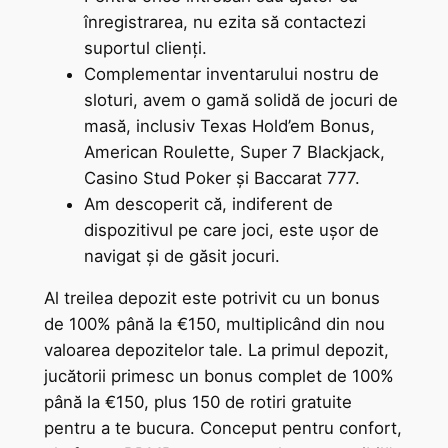
înregistrarea, nu ezita să contactezi
suportul clienți.
Complementar inventarului nostru de
sloturi, avem o gamă solidă de jocuri de
masă, inclusiv Texas Hold’em Bonus,
American Roulette, Super 7 Blackjack,
Casino Stud Poker și Baccarat 777.
Am descoperit că, indiferent de
dispozitivul pe care joci, este ușor de
navigat și de găsit jocuri.
Al treilea depozit este potrivit cu un bonus
de 100% până la €150, multiplicând din nou
valoarea depozitelor tale. La primul depozit,
jucătorii primesc un bonus complet de 100%
până la €150, plus 150 de rotiri gratuite
pentru a te bucura. Conceput pentru confort,