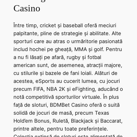
Casino
Între timp, cricket și baseball oferă meciuri
palpitante, pline de strategie și abilitate. Alte
sporturi care au atras o urmăritorie pasionată
includ hochei pe gheață, MMA și golf. Pentru
a nu fi lăsați pe afară, rugby și fotbal
american sunt, de asemenea, atracții majore,
cu stilurile și bazele de fani loiali. Alături de
acestea, eSports au cucerit lumea, cu jocuri
precum FIFA, NBA 2K și eFighting, aducând o
notă competitivă sporturilor virtuale. În plus
față de sloturi, BDMBet Casino oferă o suită
solidă de jocuri de masă, precum Texas
Hold’em Bonus, Ruletă, Blackjack și Baccarat,
printre altele, pentru toate preferințele.
Colecția extinsă de sloturi este alimentată de