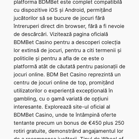
platforma BDMBet este complet compatibilă
cu dispozitive iOS și Android, permițând
jucătorilor să se bucure de jocuri fără
întreruperi direct din browser, fără a fi nevoie
de descărcări. Vizitează pagina oficială
BDMBet Casino pentru a descoperi colecția
lor extinsă de jocuri, pentru a citi termenii și
politicile și pentru a afla de ce este o
platformă atât de căutată pentru pasionații de
jocuri online. BDM Bet Casino reprezintă un
centru de jocuri online de top, promițând
utilizatorilor o experiență excepțională în
gambling, cu o gamă variată de opțiuni
interesante. Explorează site-ul oficial al
BDMBet Casino, unde te întâmpină oferte
tentante precum un bonus de €450 plus 250
rotiri gratuite, demonstrând angajamentul lor