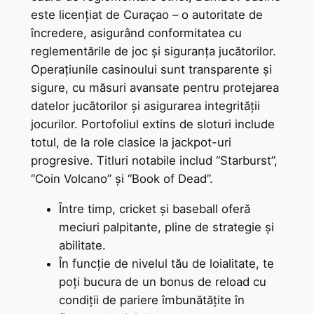
este licențiat de Curaçao – o autoritate de
încredere, asigurând conformitatea cu
reglementările de joc și siguranța jucătorilor.
Operațiunile casinoului sunt transparente și
sigure, cu măsuri avansate pentru protejarea
datelor jucătorilor și asigurarea integrității
jocurilor. Portofoliul extins de sloturi include
totul, de la role clasice la jackpot-uri
progresive. Titluri notabile includ “Starburst”,
“Coin Volcano” și “Book of Dead”.
Între timp, cricket și baseball oferă
meciuri palpitante, pline de strategie și
abilitate.
În funcție de nivelul tău de loialitate, te
poți bucura de un bonus de reload cu
condiții de pariere îmbunătățite în