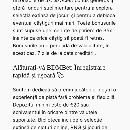
rezonabile de 5x. 🤑 Acest bonus generos îți
oferă fonduri suplimentare pentru a explora
selecția extinsă de jocuri și pentru a debloca
eventual câștiguri mai mari. Toate bonusurile
sunt supuse unei cerințe de pariere de 35x
înainte ca orice câștig să poată fi retras.
Bonusurile au o perioadă de valabilitate, în
acest caz, 7 zile de la data creditării.
Alăturați-vă BDMBet: Înregistrare
rapidă și ușoară 🚀
Suntem dedicați să oferim jucătorilor noștri o
experiență de plată fără probleme și flexibilă.
Depozitul minim este de €20 sau
echivalentul în oricare dintre valutele
suportate. Biblioteca include o selecție
extinsă de sloturi online, RNG și jocuri de