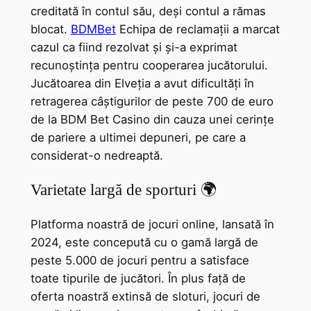
creditată în contul său, deși contul a rămas
blocat.
BDMBet
Echipa de reclamații a marcat
cazul ca fiind rezolvat și și-a exprimat
recunoștința pentru cooperarea jucătorului.
Jucătoarea din Elveția a avut dificultăți în
retragerea câștigurilor de peste 700 de euro
de la BDM Bet Casino din cauza unei cerințe
de pariere a ultimei depuneri, pe care a
considerat-o nedreaptă.
Varietate largă de sporturi 🌍
Platforma noastră de jocuri online, lansată în
2024, este concepută cu o gamă largă de
peste 5.000 de jocuri pentru a satisface
toate tipurile de jucători. În plus față de
oferta noastră extinsă de sloturi, jocuri de