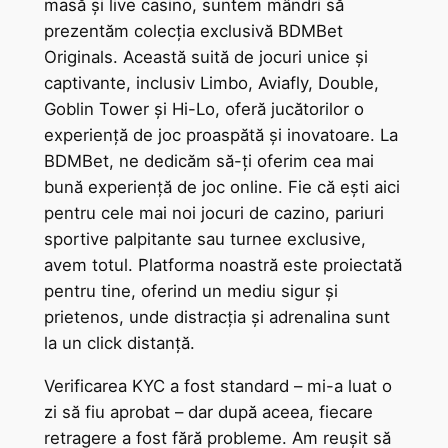
masă și live casino, suntem mândri să
prezentăm colecția exclusivă BDMBet
Originals. Această suită de jocuri unice și
captivante, inclusiv Limbo, Aviafly, Double,
Goblin Tower și Hi-Lo, oferă jucătorilor o
experiență de joc proaspătă și inovatoare. La
BDMBet, ne dedicăm să-ți oferim cea mai
bună experiență de joc online. Fie că ești aici
pentru cele mai noi jocuri de cazino, pariuri
sportive palpitante sau turnee exclusive,
avem totul. Platforma noastră este proiectată
pentru tine, oferind un mediu sigur și
prietenos, unde distracția și adrenalina sunt
la un click distanță.
Verificarea KYC a fost standard – mi-a luat o
zi să fiu aprobat – dar după aceea, fiecare
retragere a fost fără probleme. Am reușit să