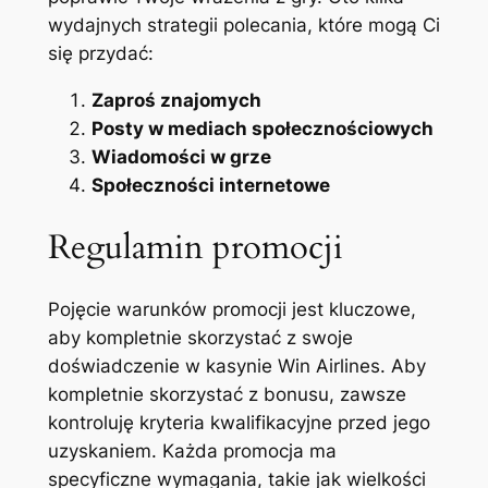
wydajnych strategii polecania, które mogą Ci
się przydać:
Zaproś znajomych
Posty w mediach społecznościowych
Wiadomości w grze
Społeczności internetowe
Regulamin promocji
Pojęcie warunków promocji jest kluczowe,
aby kompletnie skorzystać z swoje
doświadczenie w kasynie Win Airlines. Aby
kompletnie skorzystać z bonusu, zawsze
kontroluję kryteria kwalifikacyjne przed jego
uzyskaniem. Każda promocja ma
specyficzne wymagania, takie jak wielkości