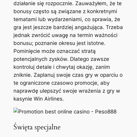
działanie się rozpocznie. Zauważyłem, że te
bonusy często są związane z konkretnymi
tematami lub wydarzeniami, co sprawia, że
gra jest jeszcze bardziej angażująca. Trzeba
jednak zwrócić uwagę na termin ważności
bonusu; poznanie okresu jest istotne.
Pominięcie może oznaczać stratą
potencjalnych zysków. Dlatego zawsze
kontroluj detale i chwytaj okazję, zanim
zniknie. Zaplanuj swoje czas gry w oparciu o
te ograniczone czasowo promocje, aby
naprawdę ulepszyć swoje wrażenia z gry w
kasynie Win Airlines.
Święta specjalne