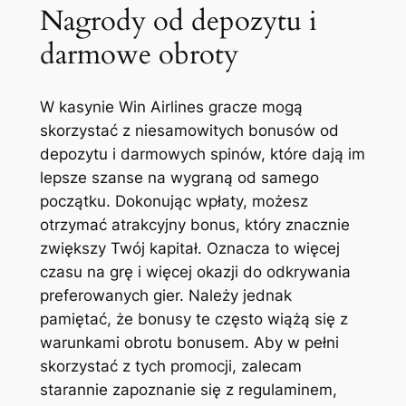
Nagrody od depozytu i
darmowe obroty
W kasynie Win Airlines gracze mogą
skorzystać z niesamowitych bonusów od
depozytu i darmowych spinów, które dają im
lepsze szanse na wygraną od samego
początku. Dokonując wpłaty, możesz
otrzymać atrakcyjny bonus, który znacznie
zwiększy Twój kapitał. Oznacza to więcej
czasu na grę i więcej okazji do odkrywania
preferowanych gier. Należy jednak
pamiętać, że bonusy te często wiążą się z
warunkami obrotu bonusem. Aby w pełni
skorzystać z tych promocji, zalecam
starannie zapoznanie się z regulaminem,