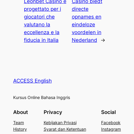
Leonbet Casino è
Casino biedt
progettato per i
directe
giocatori che
opnames en
valutano la
eindeloze
eccellenza e la
voordelen in
fiducia in Italia
Nederland
→
ACCESS English
Kursus Online Bahasa Inggris
About
Privacy
Social
Team
Kebijakan Privasi
Facebook
History
Syarat dan Ketentuan
Instagram