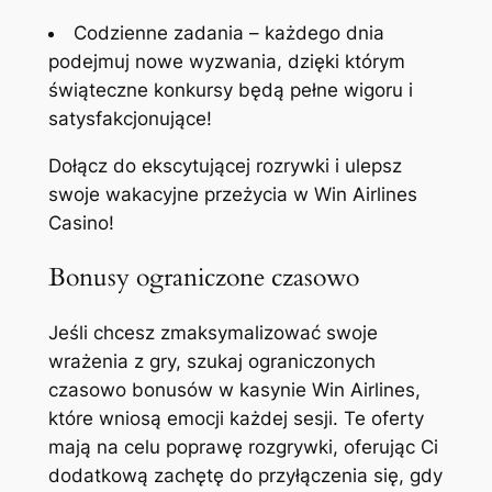
Codzienne zadania – każdego dnia
podejmuj nowe wyzwania, dzięki którym
świąteczne konkursy będą pełne wigoru i
satysfakcjonujące!
Dołącz do ekscytującej rozrywki i ulepsz
swoje wakacyjne przeżycia w Win Airlines
Casino!
Bonusy ograniczone czasowo
Jeśli chcesz zmaksymalizować swoje
wrażenia z gry, szukaj ograniczonych
czasowo bonusów w kasynie Win Airlines,
które wniosą emocji każdej sesji. Te oferty
mają na celu poprawę rozgrywki, oferując Ci
dodatkową zachętę do przyłączenia się, gdy