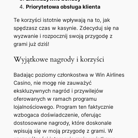
Priorytetowa obsługa klienta
Te korzyści istotnie wpływają na to, jak
spędzasz czas w kasynie. Zdecyduj się na
wyzwanie i rozpocznij swoją przygodę z
grami już dziś!
Wyjątkowe nagrody i korzyści
Badając poziomy członkostwa w Win Airlines
Casino, nie mogę nie zauważyć
ekskluzywnych nagród i przywilejów
oferowanych w ramach programu
lojalnościowego. Program ten faktycznie
wzbogaca doświadczenie, oferując
dostosowane nagrody, które doskonale
wpisują się w moją przygodę z grami. W