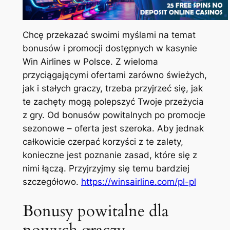
Chcę przekazać swoimi myślami na temat
bonusów i promocji dostępnych w kasynie
Win Airlines w Polsce. Z wieloma
przyciągającymi ofertami zarówno świeżych,
jak i stałych graczy, trzeba przyjrzeć się, jak
te zachęty mogą polepszyć Twoje przeżycia
z gry. Od bonusów powitalnych po promocje
sezonowe – oferta jest szeroka. Aby jednak
całkowicie czerpać korzyści z te zalety,
konieczne jest poznanie zasad, które się z
nimi łączą. Przyjrzyjmy się temu bardziej
szczegółowo.
https://winsairline.com/pl-pl
Bonusy powitalne dla