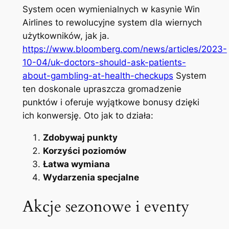
System ocen wymienialnych w kasynie Win
Airlines to rewolucyjne system dla wiernych
użytkowników, jak ja.
https://www.bloomberg.com/news/articles/2023-
10-04/uk-doctors-should-ask-patients-
about-gambling-at-health-checkups
System
ten doskonale upraszcza gromadzenie
punktów i oferuje wyjątkowe bonusy dzięki
ich konwersję. Oto jak to działa:
Zdobywaj punkty
Korzyści poziomów
Łatwa wymiana
Wydarzenia specjalne
Akcje sezonowe i eventy