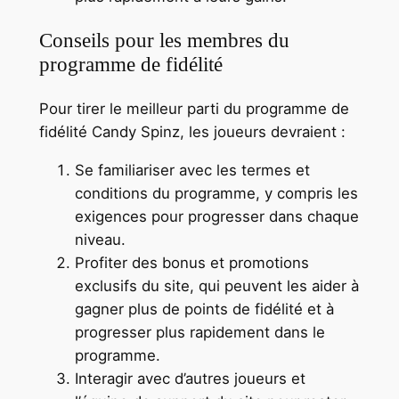
Conseils pour les membres du
programme de fidélité
Pour tirer le meilleur parti du programme de
fidélité Candy Spinz, les joueurs devraient :
Se familiariser avec les termes et
conditions du programme, y compris les
exigences pour progresser dans chaque
niveau.
Profiter des bonus et promotions
exclusifs du site, qui peuvent les aider à
gagner plus de points de fidélité et à
progresser plus rapidement dans le
programme.
Interagir avec d’autres joueurs et