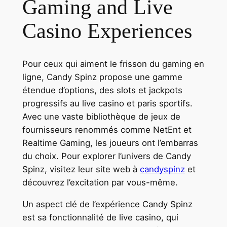
Gaming and Live
Casino Experiences
Pour ceux qui aiment le frisson du gaming en
ligne, Candy Spinz propose une gamme
étendue d’options, des slots et jackpots
progressifs au live casino et paris sportifs.
Avec une vaste bibliothèque de jeux de
fournisseurs renommés comme NetEnt et
Realtime Gaming, les joueurs ont l’embarras
du choix. Pour explorer l’univers de Candy
Spinz, visitez leur site web à
candyspinz
et
découvrez l’excitation par vous-même.
Un aspect clé de l’expérience Candy Spinz
est sa fonctionnalité de live casino, qui