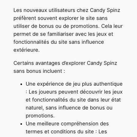
Les nouveaux utilisateurs chez Candy Spinz
préfèrent souvent explorer le site sans
utiliser de bonus ou de promotions. Cela leur
permet de se familiariser avec les jeux et
fonctionnalités du site sans influence
extérieure.
Certains avantages d’explorer Candy Spinz
sans bonus incluent :
Une expérience de jeu plus authentique
: Les joueurs peuvent découvrir les jeux
et fonctionnalités du site dans leur état
naturel, sans influence de bonus ou
promotions.
Une meilleure compréhension des
termes et conditions du site : Les