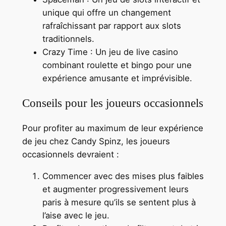
unique qui offre un changement
rafraîchissant par rapport aux slots
traditionnels.
Crazy Time : Un jeu de live casino
combinant roulette et bingo pour une
expérience amusante et imprévisible.
Conseils pour les joueurs occasionnels
Pour profiter au maximum de leur expérience
de jeu chez Candy Spinz, les joueurs
occasionnels devraient :
Commencer avec des mises plus faibles
et augmenter progressivement leurs
paris à mesure qu’ils se sentent plus à
l’aise avec le jeu.