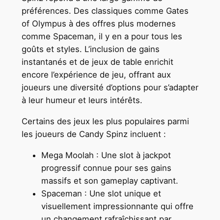
préférences. Des classiques comme Gates
of Olympus à des offres plus modernes
comme Spaceman, il y en a pour tous les
goûts et styles. L’inclusion de gains
instantanés et de jeux de table enrichit
encore l’expérience de jeu, offrant aux
joueurs une diversité d’options pour s’adapter
à leur humeur et leurs intérêts.
Certains des jeux les plus populaires parmi
les joueurs de Candy Spinz incluent :
Mega Moolah : Une slot à jackpot
progressif connue pour ses gains
massifs et son gameplay captivant.
Spaceman : Une slot unique et
visuellement impressionnante qui offre
un changement rafraîchissant par