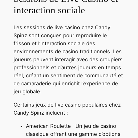
interaction sociale
Les sessions de live casino chez Candy
Spinz sont conçues pour reproduire le
frisson et l’interaction sociale des
environnements de casino traditionnels. Les
joueurs peuvent interagir avec des croupiers
professionnels et d’autres joueurs en temps
réel, créant un sentiment de communauté et
de camaraderie qui enrichit l’expérience de
jeu globale.
Certains jeux de live casino populaires chez
Candy Spinz incluent :
American Roulette : Un jeu de casino
classique offrant une gamme d’options