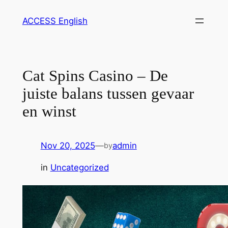
ACCESS English
Cat Spins Casino – De
juiste balans tussen gevaar
en winst
Nov 20, 2025
—
admin
by
in
Uncategorized