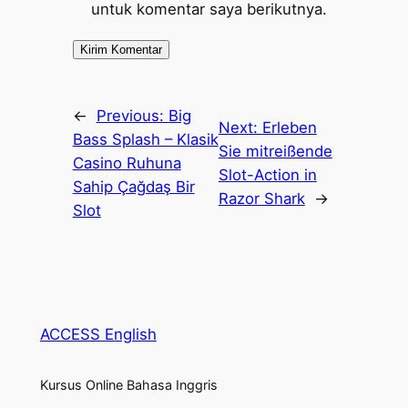
untuk komentar saya berikutnya.
←
Previous:
Big
Next:
Erleben
Bass Splash – Klasik
Sie mitreißende
Casino Ruhuna
Slot-Action in
Sahip Çağdaş Bir
Razor Shark
→
Slot
ACCESS English
Kursus Online Bahasa Inggris