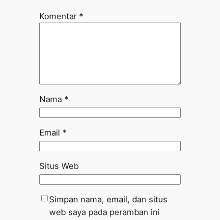
Komentar
*
Nama
*
Email
*
Situs Web
Simpan nama, email, dan situs
web saya pada peramban ini