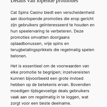
Details van lopende promoties
Cat Spins Casino biedt een verscheidenheid
aan doorlopende promoties die erop gericht
zijn gebruikers geïnteresseerd te houden en
hun speelervaring te verbeteren. Deze
promoties omvatten doorgaans
oplaadbonussen, vrije spins en
terugbetalingsprikkels die regelmatig spelen
belonen.
Het is essentieel om de voorwaarden van
elke promotie te begrijpen; inzetvereisten
kunnen bijvoorbeeld een grote invloed
hebben op de betekenis ervan. Bovendien
moedigen tijdsgevoelige deals gebruikers
vaak aan om regelmatig in te loggen, wat
zorgt voor een beste deelname.