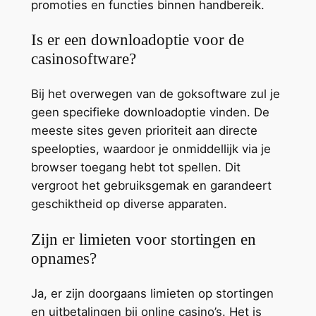
promoties en functies binnen handbereik.
Is er een downloadoptie voor de
casinosoftware?
Bij het overwegen van de goksoftware zul je
geen specifieke downloadoptie vinden. De
meeste sites geven prioriteit aan directe
speelopties, waardoor je onmiddellijk via je
browser toegang hebt tot spellen. Dit
vergroot het gebruiksgemak en garandeert
geschiktheid op diverse apparaten.
Zijn er limieten voor stortingen en
opnames?
Ja, er zijn doorgaans limieten op stortingen
en uitbetalingen bij online casino’s. Het is