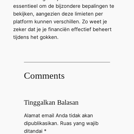
essentieel om de bijzondere bepalingen te
bekijken, aangezien deze limieten per
platform kunnen verschillen. Zo weet je
zeker dat je je financiën effectief beheert
tijdens het gokken.
Comments
Tinggalkan Balasan
Alamat email Anda tidak akan
dipublikasikan.
Ruas yang wajib
ditandai
*