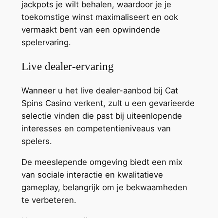
jackpots je wilt behalen, waardoor je je
toekomstige winst maximaliseert en ook
vermaakt bent van een opwindende
spelervaring.
Live dealer-ervaring
Wanneer u het live dealer-aanbod bij Cat
Spins Casino verkent, zult u een gevarieerde
selectie vinden die past bij uiteenlopende
interesses en competentieniveaus van
spelers.
De meeslepende omgeving biedt een mix
van sociale interactie en kwalitatieve
gameplay, belangrijk om je bekwaamheden
te verbeteren.