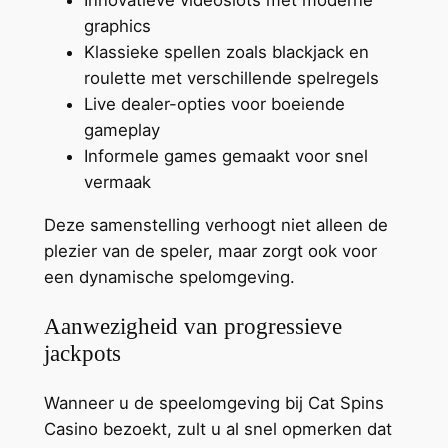
Innovatieve videoslots met moderne
graphics
Klassieke spellen zoals blackjack en
roulette met verschillende spelregels
Live dealer-opties voor boeiende
gameplay
Informele games gemaakt voor snel
vermaak
Deze samenstelling verhoogt niet alleen de
plezier van de speler, maar zorgt ook voor
een dynamische spelomgeving.
Aanwezigheid van progressieve
jackpots
Wanneer u de speelomgeving bij Cat Spins
Casino bezoekt, zult u al snel opmerken dat