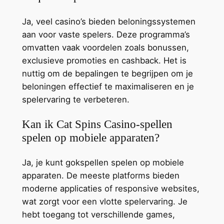
Ja, veel casino’s bieden beloningssystemen
aan voor vaste spelers. Deze programma’s
omvatten vaak voordelen zoals bonussen,
exclusieve promoties en cashback. Het is
nuttig om de bepalingen te begrijpen om je
beloningen effectief te maximaliseren en je
spelervaring te verbeteren.
Kan ik Cat Spins Casino-spellen
spelen op mobiele apparaten?
Ja, je kunt gokspellen spelen op mobiele
apparaten. De meeste platforms bieden
moderne applicaties of responsive websites,
wat zorgt voor een vlotte spelervaring. Je
hebt toegang tot verschillende games,