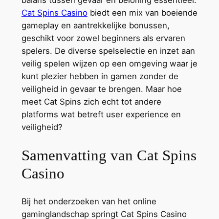
balans tussen gevaar en beloning essentieel.
Cat Spins Casino
biedt een mix van boeiende
gameplay en aantrekkelijke bonussen,
geschikt voor zowel beginners als ervaren
spelers. De diverse spelselectie en inzet aan
veilig spelen wijzen op een omgeving waar je
kunt plezier hebben in gamen zonder de
veiligheid in gevaar te brengen. Maar hoe
meet Cat Spins zich echt tot andere
platforms wat betreft user experience en
veiligheid?
Samenvatting van Cat Spins
Casino
Bij het onderzoeken van het online
gaminglandschap springt Cat Spins Casino