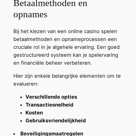
Betaalmethoden en
opnames
Bij het kiezen van een online casino spelen
betaalmethoden en opnameprocessen een
cruciale rol in je algehele ervaring. Een goed
gestructureerd systeem kan je spelervaring
en financiële beheer verbeteren.
Hier zijn enkele belangrijke elementen om te
evalueren:
Verschillende opties
Transactiesnelheid
Kosten
Gebruiksvriendelijkheid
Beveiligingsmaatregelen