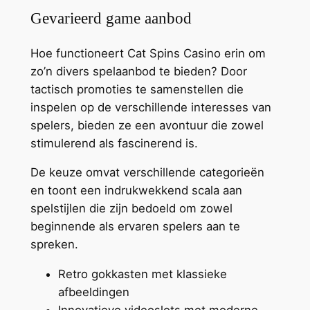
Gevarieerd game aanbod
Hoe functioneert Cat Spins Casino erin om
zo’n divers spelaanbod te bieden? Door
tactisch promoties te samenstellen die
inspelen op de verschillende interesses van
spelers, bieden ze een avontuur die zowel
stimulerend als fascinerend is.
De keuze omvat verschillende categorieën
en toont een indrukwekkend scala aan
spelstijlen die zijn bedoeld om zowel
beginnende als ervaren spelers aan te
spreken.
Retro gokkasten met klassieke
afbeeldingen