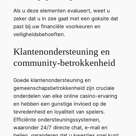
Als u deze elementen evalueert, weet u
zeker dat u in zee gaat met een goksite dat
past bij uw financiële voorkeuren en
veiligheidsbehoeften.
Klantenondersteuning en
community-betrokkenheid
Goede klantenondersteuning en
gemeenschapsbetrokkenheid zijn cruciale
onderdelen van elke online casino-ervaring
en hebben een gunstige invloed op de
tevredenheid en loyaliteit van spelers.
Efficiënte ondersteuningssystemen,
waaronder 24/7 directe chat, e-mail en
bellen, garanderen dat u kwesties snel kunt