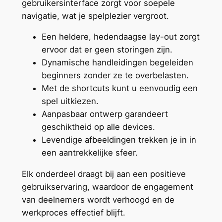
gebruikersinterface zorgt voor soepele
navigatie, wat je spelplezier vergroot.
Een heldere, hedendaagse lay-out zorgt
ervoor dat er geen storingen zijn.
Dynamische handleidingen begeleiden
beginners zonder ze te overbelasten.
Met de shortcuts kunt u eenvoudig een
spel uitkiezen.
Aanpasbaar ontwerp garandeert
geschiktheid op alle devices.
Levendige afbeeldingen trekken je in in
een aantrekkelijke sfeer.
Elk onderdeel draagt bij aan een positieve
gebruikservaring, waardoor de engagement
van deelnemers wordt verhoogd en de
werkproces effectief blijft.