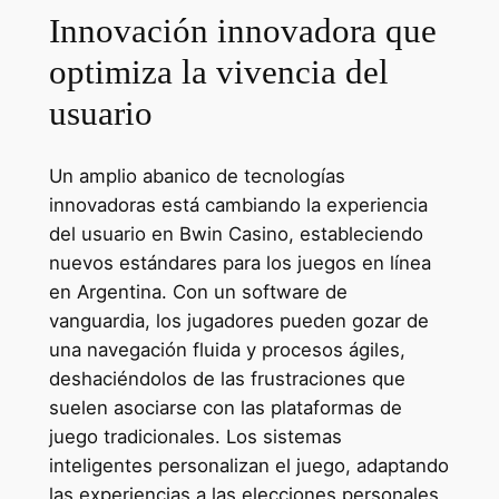
Innovación innovadora que
optimiza la vivencia del
usuario
Un amplio abanico de tecnologías
innovadoras está cambiando la experiencia
del usuario en Bwin Casino, estableciendo
nuevos estándares para los juegos en línea
en Argentina. Con un software de
vanguardia, los jugadores pueden gozar de
una navegación fluida y procesos ágiles,
deshaciéndolos de las frustraciones que
suelen asociarse con las plataformas de
juego tradicionales. Los sistemas
inteligentes personalizan el juego, adaptando
las experiencias a las elecciones personales