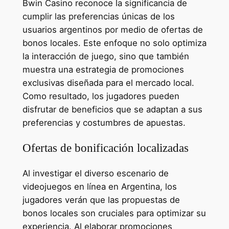
Bwin Casino reconoce la significancia de
cumplir las preferencias únicas de los
usuarios argentinos por medio de ofertas de
bonos locales. Este enfoque no solo optimiza
la interacción de juego, sino que también
muestra una estrategia de promociones
exclusivas diseñada para el mercado local.
Como resultado, los jugadores pueden
disfrutar de beneficios que se adaptan a sus
preferencias y costumbres de apuestas.
Ofertas de bonificación localizadas
Al investigar el diverso escenario de
videojuegos en línea en Argentina, los
jugadores verán que las propuestas de
bonos locales son cruciales para optimizar su
experiencia. Al elaborar promociones