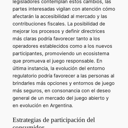
legisladores contemplan estos cambios, las
partes interesadas vigilan con atención cómo
afectarán la accesibilidad al mercado y las
contribuciones fiscales. La posibilidad de
mejorar los procesos y definir directrices
más claras podría favorecer tanto a los
operadores establecidos como a los nuevos
participantes, promoviendo un ecosistema
que promueva el juego responsable. En
última instancia, la evolución del entorno
regulatorio podría favorecer a las personas al
brindarles más opciones y entornos de juego
más seguros, en consonancia con el deseo
general de un mercado del juego abierto y
en evolución en Argentina.
Estrategias de participación del
consumidor