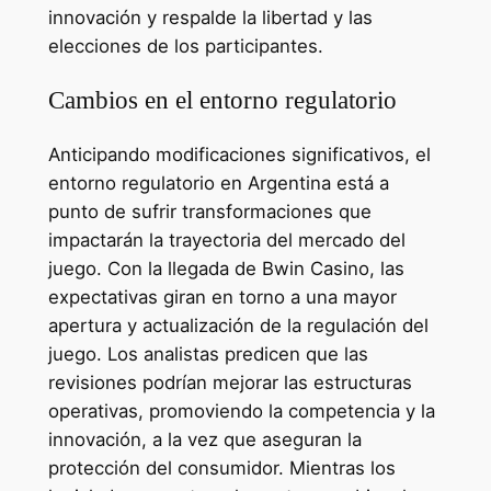
innovación y respalde la libertad y las
elecciones de los participantes.
Cambios en el entorno regulatorio
Anticipando modificaciones significativos, el
entorno regulatorio en Argentina está a
punto de sufrir transformaciones que
impactarán la trayectoria del mercado del
juego. Con la llegada de Bwin Casino, las
expectativas giran en torno a una mayor
apertura y actualización de la regulación del
juego. Los analistas predicen que las
revisiones podrían mejorar las estructuras
operativas, promoviendo la competencia y la
innovación, a la vez que aseguran la
protección del consumidor. Mientras los