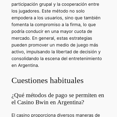
participación grupal y la cooperación entre
los jugadores. Este método no solo
empodera a los usuarios, sino que también
fomenta la compromiso a la firma, lo que
podría conducir en una mayor cuota de
mercado. En general, estas estrategias
pueden promover un medio de juego más
activo, impulsando la libertad de decisión y
consolidando la escena del entretenimiento
en Argentina.
Cuestiones habituales
¿Qué métodos de pago se permiten en
el Casino Bwin en Argentina?
El casino proporciona diversos maneras de