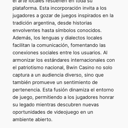
el arte locales resuenen en toda su
plataforma. Esta incorporación invita a los
jugadores a gozar de juegos inspirados en la
tradición argentina, desde historias
envolventes hasta símbolos conocidos.
Además, los lenguas y dialectos locales
facilitan la comunicación, fomentando las
conexiones sociales entre los usuarios. Al
armonizar los estándares internacionales con
el patriotismo nacional, Bwin Casino no solo
captura a un audiencia diverso, sino que
también promueve un sentimiento de
pertenencia. Esta fusión dinamiza el entorno
de juego, permitiendo a los jugadores honrar
su legado mientras descubren nuevas
oportunidades de videojuego en un
ambiente abierto.