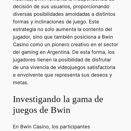
decisión de sus usuarios, proporcionando
diversas posibilidades amoldadas a distintos
formas y inclinaciones de juego. Este
estrategia no solo aumenta la contento del
jugador, sino que también posiciona a Bwin
Casino como un pionero creativo en el sector
del gaming en Argentina. De esta forma, los
jugadores tienen la posibilidad de disfrutar
de una vivencia de videojuegos satisfactoria
e envolvente que representa sus deseos y
metas.
Investigando la gama de
juegos de Bwin
En Bwin Casino, los participantes