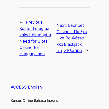
←
Previous:
Next:
Leonbet
Kóstold meg az
Casino – Παίξτε
valódi élményt a
Live Ρουλέττα
Need for Slots
και Blackjack
Casino for
στην Ελλάδα
→
Hungary-ben
ACCESS English
Kursus Online Bahasa Inggris