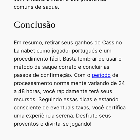
comuns de saque.
Conclusão
Em resumo, retirar seus ganhos do Cassino
Lamabet como jogador português é um
procedimento fácil. Basta lembrar de usar o
método de saque correto e concluir as
passos de confirmação. Com o
período
de
processamento normalmente variando de 24
a 48 horas, você rapidamente terá seus
recursos. Seguindo essas dicas e estando
consciente de eventuais taxas, você certifica
uma experiência serena. Desfrute seus
proventos e divirta-se jogando!