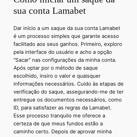
sua conta Lamabet
Dar início a um saque da sua conta Lamabet
é um processo simples que garante acesso
facilitado aos seus ganhos. Primeiro, exploro
pela interface do usuário e acho a opção
“Sacar” nas configurações da minha conta.
Após optar por o método de saque
escolhido, insiro o valor e quaisquer
informações necessários. Cuido às etapas de
verificação do saque, assegurando-me de ter
entregue os documentos necessários, como
ID, para satisfazer as regras da Lamabet.
Esse processo tranquilo me oferece a
certeza de que meus fundos estão a
caminho certo. Depois de aprovar minha