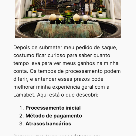
Depois de submeter meu pedido de saque,
costumo ficar curioso para saber quanto
tempo leva para ver meus ganhos na minha
conta. Os tempos de processamento podem
diferir, e entender esses prazos pode
melhorar minha experiência geral com a
Lamabet. Aqui está o que descobri:
Processamento inicial
Método de pagamento
Atrasos bancários