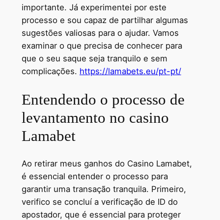
importante. Já experimentei por este
processo e sou capaz de partilhar algumas
sugestões valiosas para o ajudar. Vamos
examinar o que precisa de conhecer para
que o seu saque seja tranquilo e sem
complicações.
https://lamabets.eu/pt-pt/
Entendendo o processo de
levantamento no casino
Lamabet
Ao retirar meus ganhos do Casino Lamabet,
é essencial entender o processo para
garantir uma transação tranquila. Primeiro,
verifico se concluí a verificação de ID do
apostador, que é essencial para proteger