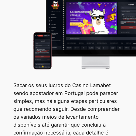
Sacar os seus lucros do Casino Lamabet
sendo apostador em Portugal pode parecer
simples, mas há alguns etapas particulares
que recomendo seguir. Desde compreender
os variados meios de levantamento
disponíveis até garantir que concluiu a
confirmação necessária, cada detalhe é