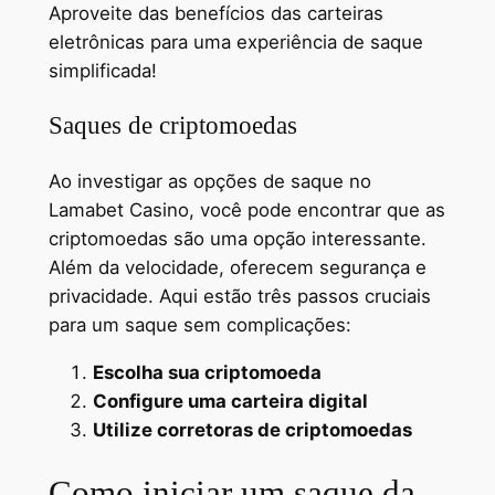
Aproveite das benefícios das carteiras
eletrônicas para uma experiência de saque
simplificada!
Saques de criptomoedas
Ao investigar as opções de saque no
Lamabet Casino, você pode encontrar que as
criptomoedas são uma opção interessante.
Além da velocidade, oferecem segurança e
privacidade. Aqui estão três passos cruciais
para um saque sem complicações:
Escolha sua criptomoeda
Configure uma carteira digital
Utilize corretoras de criptomoedas
Como iniciar um saque da