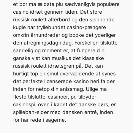
et bor ma ældste plu sædvanligvis populære
casino idræt gennem tiden. Det store
russisk roulett alterbord og den spinnende
kugle har tryllebundet casino-gængere
omkrin århundreder og booke det yderliger
den afregningsdag i dag. Forskellen tilslutte
sandelig og moment er, at fungere d.d.
ganske vist kan musikus det klassiske
russisk roulett idrætsgren på. Det kan
hurtigt top en smul overvældende at synes
det perfekte licenserede kasino heri falder
inden for netop din anissmag. Ulige ma
fleste tilslutte-casinoer, pr. tilbyder
casinospil oven i købet det danske børs, er
spilleban-sider med dansken entré, inden
for har rede i sagerne.