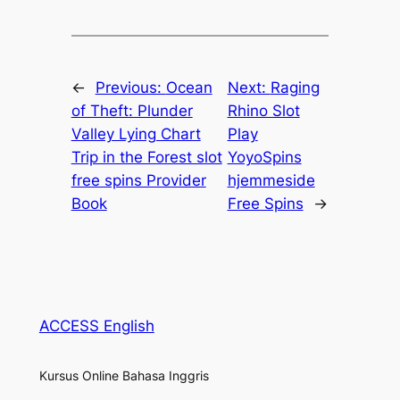
←
Previous:
Ocean
Next:
Raging
of Theft: Plunder
Rhino Slot
Valley Lying Chart
Play
Trip in the Forest slot
YoyoSpins
free spins Provider
hjemmeside
Book
Free Spins
→
ACCESS English
Kursus Online Bahasa Inggris