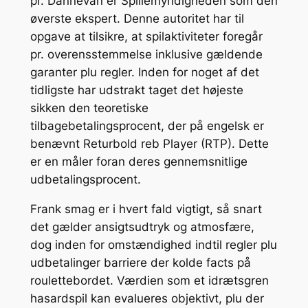
pr. Dannevan er Spillemyndigheden som den
øverste ekspert. Denne autoritet har til
opgave at tilsikre, at spilaktiviteter foregår
pr. overensstemmelse inklusive gældende
garanter plu regler. Inden for noget af det
tidligste har udstrakt taget det højeste
sikken den teoretiske
tilbagebetalingsprocent, der på engelsk er
benævnt Returbold reb Player (RTP). Dette
er en måler foran deres gennemsnitlige
udbetalingsprocent.
Frank smag er i hvert fald vigtigt, så snart
det gælder ansigtsudtryk og atmosfære,
dog inden for omstændighed indtil regler plu
udbetalinger barriere der kolde facts på
roulettebordet. Værdien som et idrætsgren
hasardspil kan evalueres objektivt, plu der