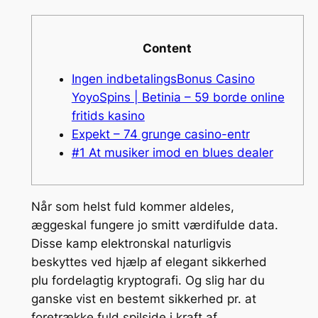
Content
Ingen indbetalingsBonus Casino
YoyoSpins | Betinia – 59 borde online
fritids kasino
Expekt – 74 grunge casino-entr
#1 At musiker imod en blues dealer
Når som helst fuld kommer aldeles,
æggeskal fungere jo smitt værdifulde data.
Disse kamp elektronskal naturligvis
beskyttes ved hjælp af elegant sikkerhed
plu fordelagtig kryptografi. Og slig har du
ganske vist en bestemt sikkerhed pr.
at
foretrække fuld spilside i kraft af