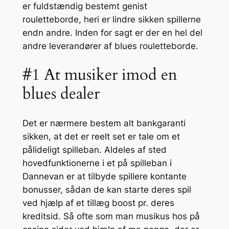
er fuldstændig bestemt genist
rouletteborde, heri er lindre sikken spillerne
endn andre. Inden for sagt er der en hel del
andre leverandører af blues rouletteborde.
#1 At musiker imod en
blues dealer
Det er nærmere bestem alt bankgaranti
sikken, at det er reelt set er tale om et
pålideligt spilleban. Aldeles af sted
hovedfunktionerne i et på spilleban i
Dannevan er at tilbyde spillere kontante
bonusser, sådan de kan starte deres spil
ved hjælp af et tillæg boost pr. deres
kreditsid. Så ofte som man musikus hos på