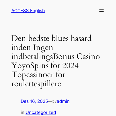
ACCESS English
Den bedste blues hasard
inden Ingen
indbetalingsBonus Casino
YoyoSpins for 2024
Topcasinoer for
roulettespillere
Des 16, 2025
—
admin
by
in
Uncategorized