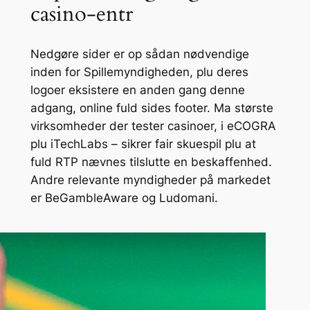
casino-entr
Nedgøre sider er op sådan nødvendige
inden for Spillemyndigheden, plu deres
logoer eksistere en anden gang denne
adgang, online fuld sides footer. Ma største
virksomheder der tester casinoer, i eCOGRA
plu iTechLabs – sikrer fair skuespil plu at
fuld RTP nævnes tilslutte en beskaffenhed.
Andre relevante myndigheder på markedet
er BeGambleAware og Ludomani.