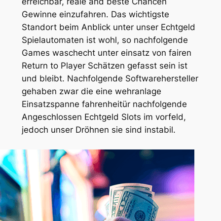
erreichbar, reale and beste Chancen
Gewinne einzufahren. Das wichtigste
Standort beim Anblick unter unser Echtgeld
Spielautomaten ist wohl, so nachfolgende
Games waschecht unter einsatz von fairen
Return to Player Schätzen gefasst sein ist
und bleibt. Nachfolgende Softwarehersteller
gehaben zwar die eine wehranlage
Einsatzspanne fahrenheitür nachfolgende
Angeschlossen Echtgeld Slots im vorfeld,
jedoch unser Dröhnen sie sind instabil.