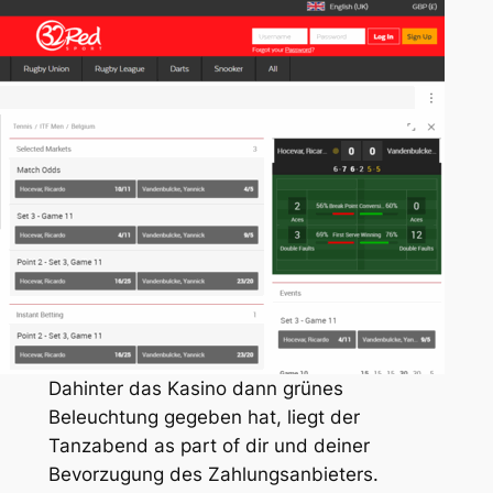
Dahinter das Kasino dann grünes
Beleuchtung gegeben hat, liegt der
Tanzabend as part of dir und deiner
Bevorzugung des Zahlungsanbieters.