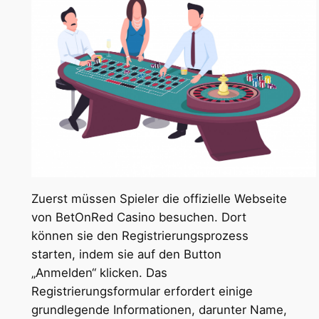
Zuerst müssen Spieler die offizielle Webseite
von BetOnRed Casino besuchen. Dort
können sie den Registrierungsprozess
starten, indem sie auf den Button
„Anmelden“ klicken. Das
Registrierungsformular erfordert einige
grundlegende Informationen, darunter Name,