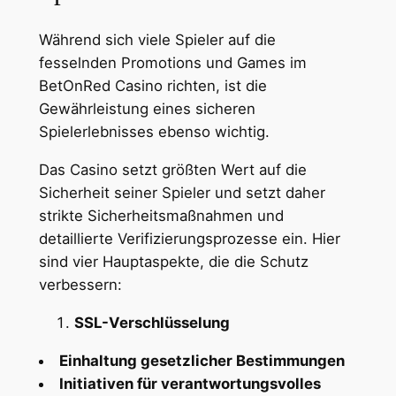
Während sich viele Spieler auf die
fesselnden Promotions und Games im
BetOnRed Casino richten, ist die
Gewährleistung eines sicheren
Spielerlebnisses ebenso wichtig.
Das Casino setzt größten Wert auf die
Sicherheit seiner Spieler und setzt daher
strikte Sicherheitsmaßnahmen und
detaillierte Verifizierungsprozesse ein. Hier
sind vier Hauptaspekte, die die Schutz
verbessern:
SSL-Verschlüsselung
Einhaltung gesetzlicher Bestimmungen
Initiativen für verantwortungsvolles