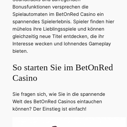
Bonusfunktionen versprechen die
Spielautomaten im BetOnRed Casino ein
spannendes Spielerlebnis. Spieler finden hier
mühelos ihre Lieblingsspiele und können
gleichzeitig neue Titel entdecken, die ihr
Interesse wecken und lohnendes Gameplay
bieten.
So starten Sie im BetOnRed
Casino
Sie fragen sich, wie Sie in die spannende
Welt des BetOnRed Casinos eintauchen
können? Der Einstieg ist einfach!