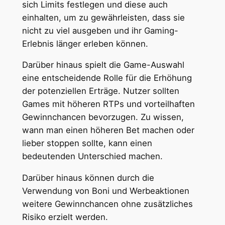
sich Limits festlegen und diese auch
einhalten, um zu gewährleisten, dass sie
nicht zu viel ausgeben und ihr Gaming-
Erlebnis länger erleben können.
Darüber hinaus spielt die Game-Auswahl
eine entscheidende Rolle für die Erhöhung
der potenziellen Erträge. Nutzer sollten
Games mit höheren RTPs und vorteilhaften
Gewinnchancen bevorzugen. Zu wissen,
wann man einen höheren Bet machen oder
lieber stoppen sollte, kann einen
bedeutenden Unterschied machen.
Darüber hinaus können durch die
Verwendung von Boni und Werbeaktionen
weitere Gewinnchancen ohne zusätzliches
Risiko erzielt werden.