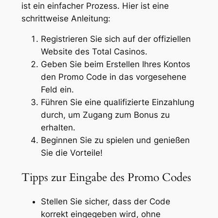
ist ein einfacher Prozess. Hier ist eine
schrittweise Anleitung:
Registrieren Sie sich auf der offiziellen
Website des Total Casinos.
Geben Sie beim Erstellen Ihres Kontos
den Promo Code in das vorgesehene
Feld ein.
Führen Sie eine qualifizierte Einzahlung
durch, um Zugang zum Bonus zu
erhalten.
Beginnen Sie zu spielen und genießen
Sie die Vorteile!
Tipps zur Eingabe des Promo Codes
Stellen Sie sicher, dass der Code
korrekt eingegeben wird, ohne