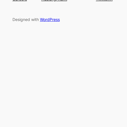
Designed with
WordPress