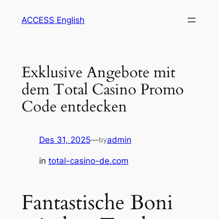
ACCESS English
Exklusive Angebote mit
dem Total Casino Promo
Code entdecken
Des 31, 2025
—
admin
by
in
total-casino-de.com
Fantastische Boni