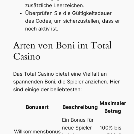
zusätzliche Leerzeichen.
Überprüfen Sie die Gültigkeitsdauer
des Codes, um sicherzustellen, dass er
noch aktiv ist.
Arten von Boni im Total
Casino
Das Total Casino bietet eine Vielfalt an
spannenden Boni, die Spieler anziehen. Hier
sind einige der beliebtesten:
Maximaler
Bonusart
Beschreibung
Betrag
Ein Bonus für
neue Spieler
100% bis
Willkommensbonus