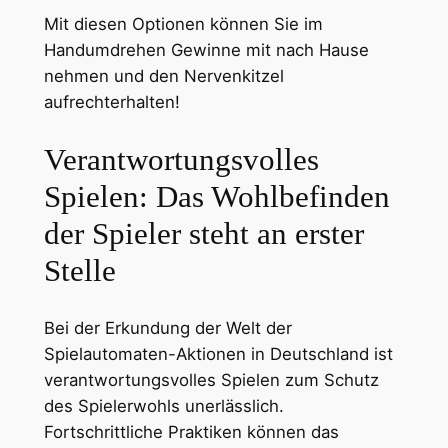
Mit diesen Optionen können Sie im
Handumdrehen Gewinne mit nach Hause
nehmen und den Nervenkitzel
aufrechterhalten!
Verantwortungsvolles
Spielen: Das Wohlbefinden
der Spieler steht an erster
Stelle
Bei der Erkundung der Welt der
Spielautomaten-Aktionen in Deutschland ist
verantwortungsvolles Spielen zum Schutz
des Spielerwohls unerlässlich.
Fortschrittliche Praktiken können das