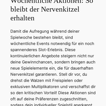
Wöchentliche Aktionen: So
bleibt der Nervenkitzel
erhalten
Damit die Aufregung während deiner
Spielwoche bestehen bleibt, sind
wöchentliche Events notwendig für ein noch
spannenderes Slot-Erlebnis. Diese
kontinuierlichen Angebote steigern nicht nur
deine Gewinnchancen, sondern bringen auch
neue Spielelemente ein, die für dauerhaften
Nervenkitzel garantieren. Stell dir vor, du
drehst die Walzen mit Freispielen oder
exklusiven Multiplikatoren und verschaffst dir
so den kritischen Vorteil! Diese Aktionen sind
oft auf deine Präferenzen zugeschnitten,
sodass dein individueller Spielstil anerkannt