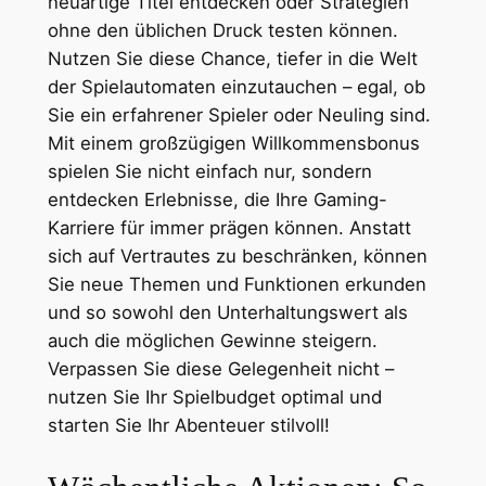
neuartige Titel entdecken oder Strategien
ohne den üblichen Druck testen können.
Nutzen Sie diese Chance, tiefer in die Welt
der Spielautomaten einzutauchen – egal, ob
Sie ein erfahrener Spieler oder Neuling sind.
Mit einem großzügigen Willkommensbonus
spielen Sie nicht einfach nur, sondern
entdecken Erlebnisse, die Ihre Gaming-
Karriere für immer prägen können. Anstatt
sich auf Vertrautes zu beschränken, können
Sie neue Themen und Funktionen erkunden
und so sowohl den Unterhaltungswert als
auch die möglichen Gewinne steigern.
Verpassen Sie diese Gelegenheit nicht –
nutzen Sie Ihr Spielbudget optimal und
starten Sie Ihr Abenteuer stilvoll!