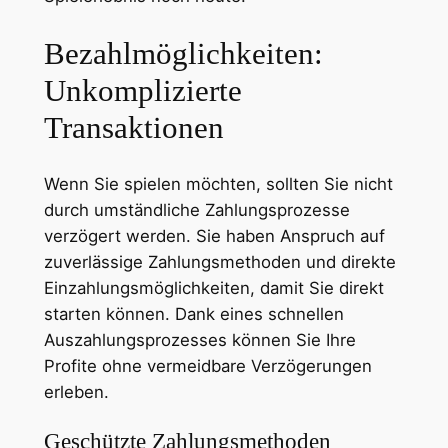
Bezahlmöglichkeiten:
Unkomplizierte
Transaktionen
Wenn Sie spielen möchten, sollten Sie nicht
durch umständliche Zahlungsprozesse
verzögert werden. Sie haben Anspruch auf
zuverlässige Zahlungsmethoden und direkte
Einzahlungsmöglichkeiten, damit Sie direkt
starten können. Dank eines schnellen
Auszahlungsprozesses können Sie Ihre
Profite ohne vermeidbare Verzögerungen
erleben.
Geschützte Zahlungsmethoden