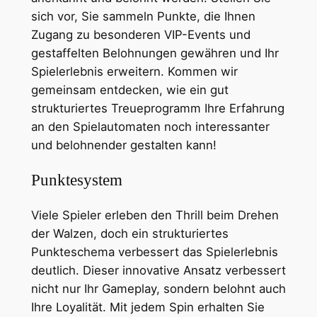
sich vor, Sie sammeln Punkte, die Ihnen
Zugang zu besonderen VIP-Events und
gestaffelten Belohnungen gewähren und Ihr
Spielerlebnis erweitern. Kommen wir
gemeinsam entdecken, wie ein gut
strukturiertes Treueprogramm Ihre Erfahrung
an den Spielautomaten noch interessanter
und belohnender gestalten kann!
Punktesystem
Viele Spieler erleben den Thrill beim Drehen
der Walzen, doch ein strukturiertes
Punkteschema verbessert das Spielerlebnis
deutlich. Dieser innovative Ansatz verbessert
nicht nur Ihr Gameplay, sondern belohnt auch
Ihre Loyalität. Mit jedem Spin erhalten Sie