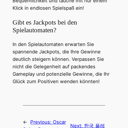
Bequemlichkeit und tauche mit nur einem
Klick in endlosen Spielspaß ein!
Gibt es Jackpots bei den
Spielautomaten?
In den Spielautomaten erwarten Sie
spannende Jackpots, die Ihre Gewinne
deutlich steigern können. Verpassen Sie
nicht die Gelegenheit auf packendes
Gameplay und potenzielle Gewinne, die Ihr
Glück zum Positiven wenden könnten!
←
Previous:
Oscar
Next:
한국 플레