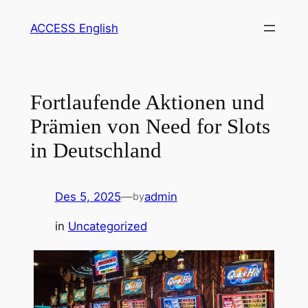
Lewati
ACCESS English
ke
konten
Fortlaufende Aktionen und
Prämien von Need for Slots
in Deutschland
Des 5, 2025
—
admin
by
in
Uncategorized