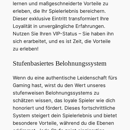
lernen und maßgeschneiderte Vorteile zu
erleben, die Ihr Spielerlebnis bereichern.
Dieser exklusive Eintritt transformiert Ihre
Loyalität in unvergängliche Erfahrungen.
Nutzen Sie Ihren VIP-Status – Sie haben ihn
sich erarbeitet, und es ist Zeit, die Vorteile
zu erleben!
Stufenbasiertes Belohnungssystem
Wenn du eine authentische Leidenschaft fürs
Gaming hast, wirst du den Wert unseres
stufenweisen Belohnungssystems zu
schätzen wissen, das loyale Spieler wie dich
honoriert und fördert. Dieses fortschrittliche
System steigert dein Spielerlebnis und bietet
besondere Vorteile, während du die Ebenen