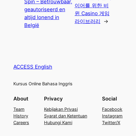
Spin – Betrouwbaar,
이어를 위한 비
geautoriseerd en
윈 Casino 게임
altijd lonend in
라이브러리
→
België
ACCESS English
Kursus Online Bahasa Inggris
About
Privacy
Social
Team
Kebijakan Privasi
Facebook
History
Syarat dan Ketentuan
Instagram
Careers
Hubungi Kami
Twitter/X