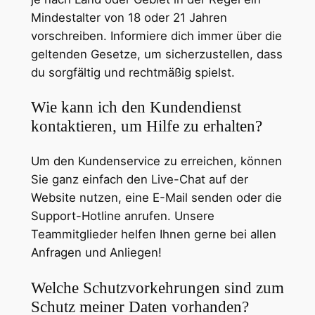
Mindestalter von 18 oder 21 Jahren
vorschreiben. Informiere dich immer über die
geltenden Gesetze, um sicherzustellen, dass
du sorgfältig und rechtmäßig spielst.
Wie kann ich den Kundendienst
kontaktieren, um Hilfe zu erhalten?
Um den Kundenservice zu erreichen, können
Sie ganz einfach den Live-Chat auf der
Website nutzen, eine E-Mail senden oder die
Support-Hotline anrufen. Unsere
Teammitglieder helfen Ihnen gerne bei allen
Anfragen und Anliegen!
Welche Schutzvorkehrungen sind zum
Schutz meiner Daten vorhanden?