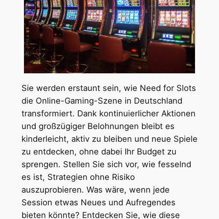
Sie werden erstaunt sein, wie Need for Slots
die Online-Gaming-Szene in Deutschland
transformiert. Dank kontinuierlicher Aktionen
und großzügiger Belohnungen bleibt es
kinderleicht, aktiv zu bleiben und neue Spiele
zu entdecken, ohne dabei Ihr Budget zu
sprengen. Stellen Sie sich vor, wie fesselnd
es ist, Strategien ohne Risiko
auszuprobieren. Was wäre, wenn jede
Session etwas Neues und Aufregendes
bieten könnte? Entdecken Sie, wie diese