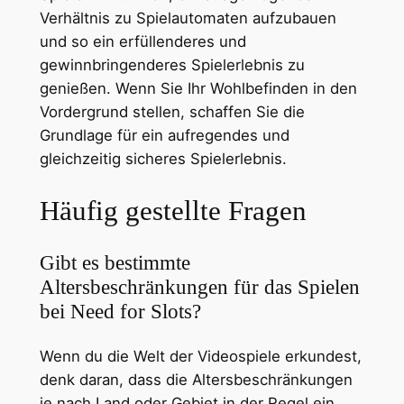
Verhältnis zu Spielautomaten aufzubauen
und so ein erfüllenderes und
gewinnbringenderes Spielerlebnis zu
genießen. Wenn Sie Ihr Wohlbefinden in den
Vordergrund stellen, schaffen Sie die
Grundlage für ein aufregendes und
gleichzeitig sicheres Spielerlebnis.
Häufig gestellte Fragen
Gibt es bestimmte
Altersbeschränkungen für das Spielen
bei Need for Slots?
Wenn du die Welt der Videospiele erkundest,
denk daran, dass die Altersbeschränkungen
je nach Land oder Gebiet in der Regel ein