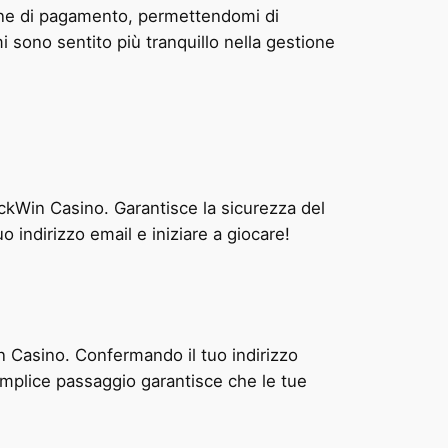
ione di pagamento, permettendomi di
sono sentito più tranquillo nella gestione
ockWin Casino. Garantisce la sicurezza del
o indirizzo email e iniziare a giocare!
n Casino. Confermando il tuo indirizzo
emplice passaggio garantisce che le tue