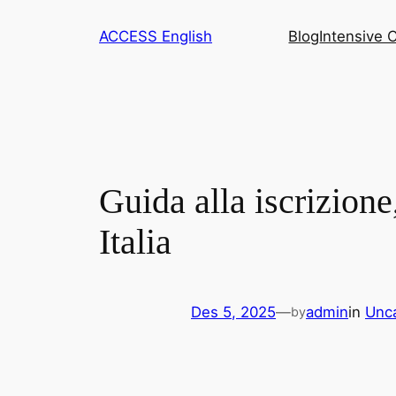
Lewati
ACCESS English
Blog
Intensive 
ke
konten
Guida alla iscrizion
Italia
Des 5, 2025
—
admin
in
Unc
by