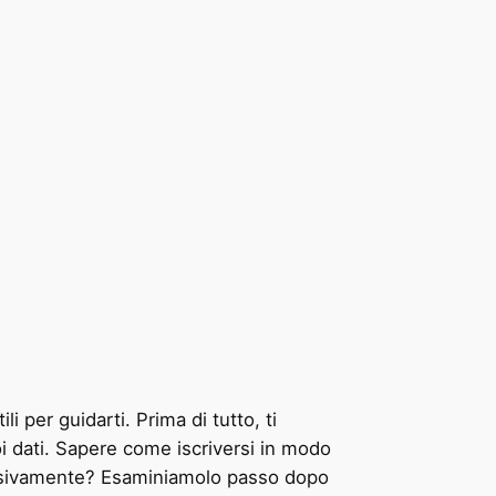
i per guidarti. Prima di tutto, ti
oi dati. Sapere come iscriversi in modo
cessivamente? Esaminiamolo passo dopo