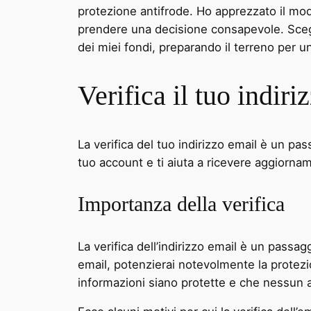
protezione antifrode. Ho apprezzato il mo
prendere una decisione consapevole. Scegl
dei miei fondi, preparando il terreno per u
Verifica il tuo indiri
La verifica del tuo indirizzo email è un p
tuo account e ti aiuta a ricevere aggiorname
Importanza della verifica
La verifica dell’indirizzo email è un pass
email, potenzierai notevolmente la protezi
informazioni siano protette e che nessun 