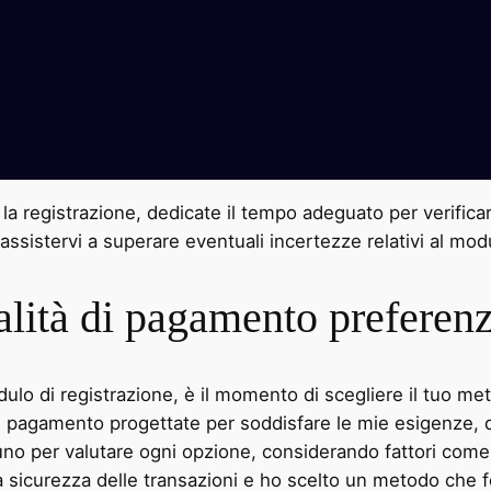
a registrazione, dedicate il tempo adeguato per verificare
ssistervi a superare eventuali incertezze relativi al mod
alità di pagamento preferenz
dulo di registrazione, è il momento di scegliere il tuo 
pagamento progettate per soddisfare le mie esigenze, dal
uno per valutare ogni opzione, considerando fattori come l
la sicurezza delle transazioni e ho scelto un metodo che f