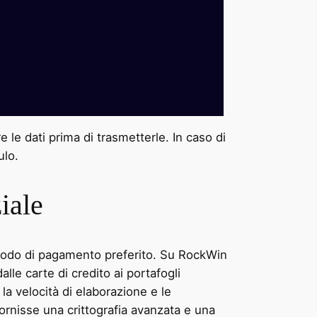
 le dati prima di trasmetterle. In caso di
ulo.
iale
metodo di pagamento preferito. Su RockWin
le carte di credito ai portafogli
a velocità di elaborazione e le
ornisse una crittografia avanzata e una