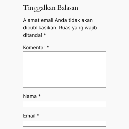
Tinggalkan Balasan
Alamat email Anda tidak akan
dipublikasikan.
Ruas yang wajib
ditandai
*
Komentar
*
Nama
*
Email
*