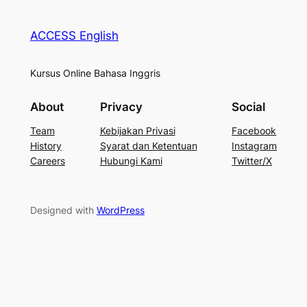
ACCESS English
Kursus Online Bahasa Inggris
About
Privacy
Social
Team
Kebijakan Privasi
Facebook
History
Syarat dan Ketentuan
Instagram
Careers
Hubungi Kami
Twitter/X
Designed with
WordPress