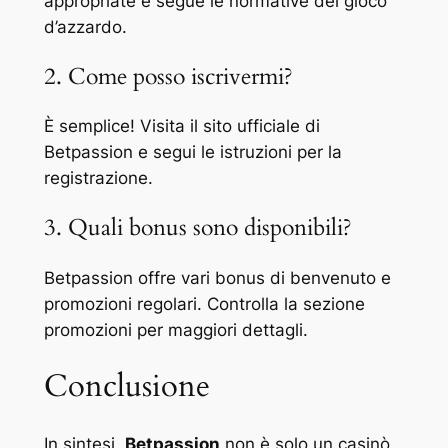
appropriate e segue le normative del gioco
d’azzardo.
2. Come posso iscrivermi?
È semplice! Visita il sito ufficiale di
Betpassion e segui le istruzioni per la
registrazione.
3. Quali bonus sono disponibili?
Betpassion offre vari bonus di benvenuto e
promozioni regolari. Controlla la sezione
promozioni per maggiori dettagli.
Conclusione
In sintesi,
Betpassion
non è solo un casinò