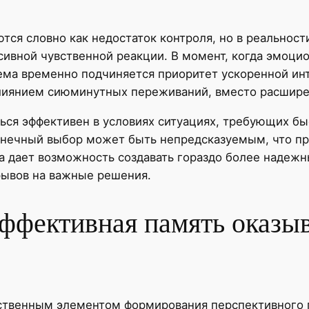
ся словно как недостаток контроля, но в реальнос
сивной чувственной реакции. В момент, когда эмоци
тема временно подчиняется приоритет ускоренной инт
лиянием сиюминутных переживаний, вместо расшире
ься эффективен в условиях ситуациях, требующих бы
онечный выбор может быть непредсказуемым, что пр
 дает возможность создавать гораздо более надежн
ывов на важные решения.
ффективная память оказыв
ственным элементом формирования перспективного п