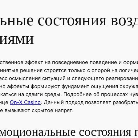
ьные состояния воз
иями
твенное эффект на повседневное поведение и форми
ринятые решения строятся только с опорой на логич
есс осмысления ситуаций и следующего реагировани
нно аффекты формируют фундамент ощущения окруж
каться на сдвиги среды. Подробнее об процессах чу
нице
On-X Casino
. Данный подход позволяет разобрат
е вызывают скрытое напряг.
эмоциональные состояния