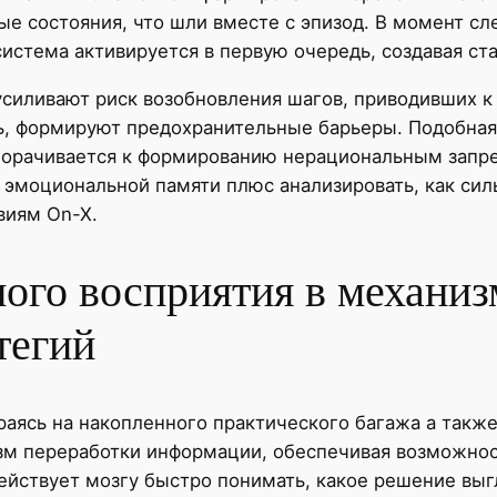
е состояния, что шли вместе с эпизод. В момент с
истема активируется в первую очередь, создавая с
силивают риск возобновления шагов, приводивших к
ь, формируют предохранительные барьеры. Подобная
борачивается к формированию нерациональным запре
ь эмоциональной памяти плюс анализировать, как с
виям On-X.
ого восприятия в механиз
тегий
раясь на накопленного практического багажа а такж
зм переработки информации, обеспечивая возможнос
ействует мозгу быстро понимать, какое решение выг