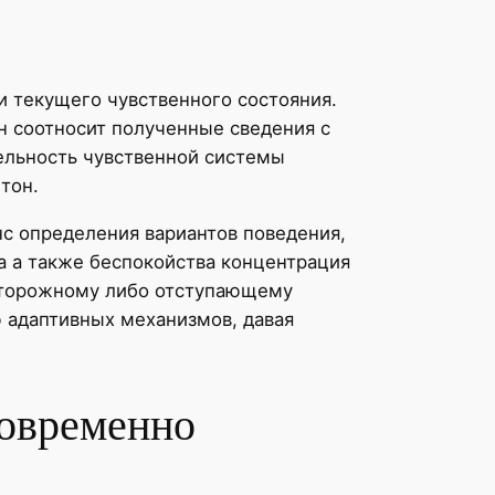
и текущего чувственного состояния.
н соотносит полученные сведения с
ельность чувственной системы
тон.
с определения вариантов поведения,
 а также беспокойства концентрация
осторожному либо отступающему
 адаптивных механизмов, давая
новременно