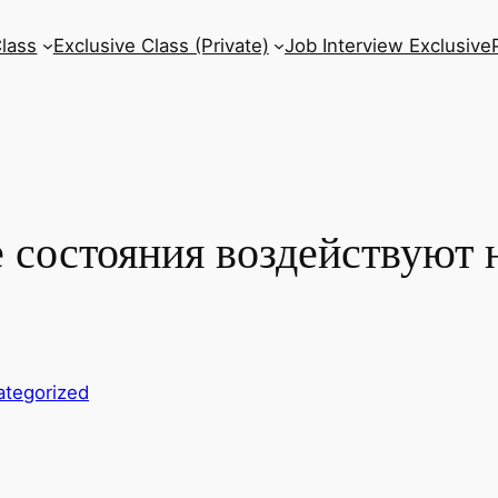
Class
Exclusive Class (Private)
Job Interview Exclusive
 состояния воздействуют
ategorized