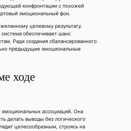
ледующей конфронтации с похожей
тартовый эмоциональный фон.
 желанному целевому результату.
 система обеспечивает шанс
там. Ради создания сбалансированного
ильно предыдущие эмоциональные
ме ходе
е эмоциональных ассоциаций. Она
ть делать выводы без логического
лядит целесообразным, строясь на