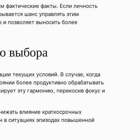
ом фактические факты. Если личность
рывается шанс управлять этим
 и позволяет выносить более
го выбора
ции текущих условий. В случае, когда
оянии более продуктивно обрабатывать
рует эту гармонию, перекосив фокус и
снижать влияние краткосрочных
н в ситуациях эпизодах повышенной