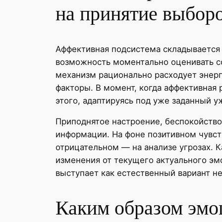
на принятие выбор
Аффективная подсистема складывается 
возможность моментально оценивать с
механизм рационально расходует энерг
факторы. В момент, когда аффективная 
этого, адаптируясь под уже заданный у
Приподнятое настроение, беспокойство
информации. На фоне позитивном чувст
отрицательном — на анализе угрозах. К
изменения от текущего актуального эм
выступает как естественный вариант н
Каким образом эмо