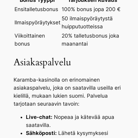
Ensitalletusbonus
100% bonus jopa 200 €
50 ilmaispyöräytystä
Ilmaispyöräytykset
huipputuotteissa
Viikoittainen
20% talletusbonus joka
bonus
maanantai
Asiakaspalvelu
Karamba-kasinolla on erinomainen
asiakaspalvelu, joka on saatavilla useilla eri
kielillä, mukaan lukien suomi. Palvelua
tarjotaan seuraavin tavoin:
Live-chat:
Nopeaa ja kätevää apua
saatavilla.
Sähköposti:
Lähetä kysymyksesi