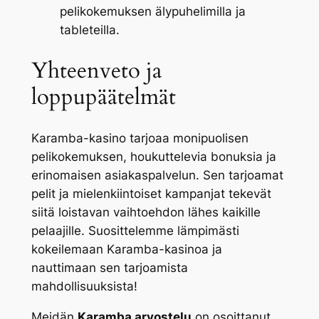
pelikokemuksen älypuhelimilla ja
tableteilla.
Yhteenveto ja
loppupäätelmät
Karamba-kasino tarjoaa
monipuolisen
pelikokemuksen
, houkuttelevia bonuksia ja
erinomaisen asiakaspalvelun. Sen tarjoamat
pelit ja mielenkiintoiset kampanjat tekevät
siitä loistavan vaihtoehdon lähes kaikille
pelaajille. Suosittelemme lämpimästi
kokeilemaan Karamba-kasinoa ja
nauttimaan sen tarjoamista
mahdollisuuksista!
Meidän
Karamba arvostelu
on osoittanut,