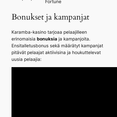
Fortune
Bonukset ja kampanjat
Karamba-kasino tarjoaa pelaajilleen
erinomaisia
bonuksia
ja kampanjoita.
Ensitalletusbonus sekä määrätyt kampanjat
pitävät pelaajat aktiivisina ja houkuttelevat
uusia pelaajia: