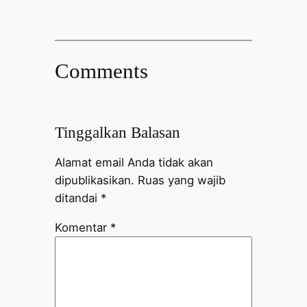
Comments
Tinggalkan Balasan
Alamat email Anda tidak akan
dipublikasikan.
Ruas yang wajib
ditandai
*
Komentar
*