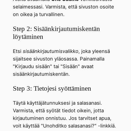
selaimessasi. Varmista, että sivuston osoite
on oikea ja turvallinen.
Step 2: Sisäänkirjautumiskentän
löytäminen
Etsi
sisäänkirjautumisvalikko
, joka yleensä
sijaitsee sivuston yläosassa. Painamalla
"Kirjaudu sisään" tai "Sisään" avaat
sisäänkirjautumiskentän.
Step 3: Tietojesi syöttäminen
Täytä käyttäjätunnuksesi ja salasanasi.
Varmista, että syötät tiedot oikein, jotta
kirjautuminen onnistuu. Jos tarvitset apua,
voit käyttää "Unohditko salasanasi?" -linkkiä.