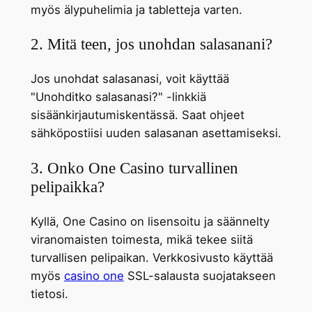
myös älypuhelimia ja tabletteja varten.
2. Mitä teen, jos unohdan salasanani?
Jos unohdat salasanasi, voit käyttää
"Unohditko salasanasi?" -linkkiä
sisäänkirjautumiskentässä. Saat ohjeet
sähköpostiisi uuden salasanan asettamiseksi.
3. Onko One Casino turvallinen
pelipaikka?
Kyllä, One Casino on lisensoitu ja säännelty
viranomaisten toimesta, mikä tekee siitä
turvallisen pelipaikan. Verkkosivusto käyttää
myös
casino one
SSL-salausta suojatakseen
tietosi.