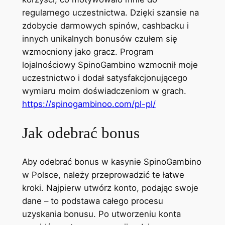
regularnego uczestnictwa. Dzięki szansie na
zdobycie darmowych spinów, cashbacku i
innych unikalnych bonusów czułem się
wzmocniony jako gracz. Program
lojalnościowy SpinoGambino wzmocnił moje
uczestnictwo i dodał satysfakcjonującego
wymiaru moim doświadczeniom w grach.
https://spinogambinoo.com/pl-pl/
Jak odebrać bonus
Aby odebrać bonus w kasynie SpinoGambino
w Polsce, należy przeprowadzić te łatwe
kroki. Najpierw utwórz konto, podając swoje
dane – to podstawa całego procesu
uzyskania bonusu. Po utworzeniu konta