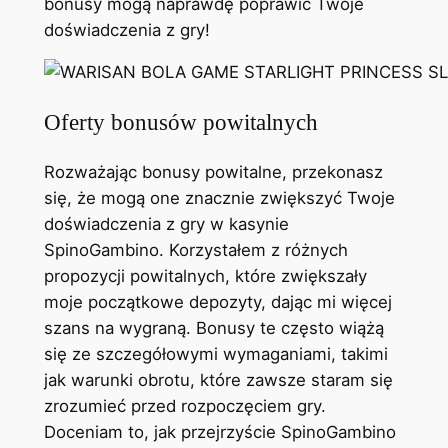
bonusy mogą naprawdę poprawić Twoje
doświadczenia z gry!
Oferty bonusów powitalnych
Rozważając bonusy powitalne, przekonasz
się, że mogą one znacznie zwiększyć Twoje
doświadczenia z gry w kasynie
SpinoGambino. Korzystałem z różnych
propozycji powitalnych, które zwiększały
moje początkowe depozyty, dając mi więcej
szans na wygraną. Bonusy te często wiążą
się ze szczegółowymi wymaganiami, takimi
jak warunki obrotu, które zawsze staram się
zrozumieć przed rozpoczęciem gry.
Doceniam to, jak przejrzyście SpinoGambino