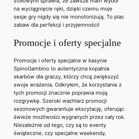
stołowymi sprawia, że zawsze mam wybór
na wyciągnięcie ręki, dzięki czemu moje
sesje gry nigdy się nie monotonizują. To plac
zabaw dla perfekcji i przyjemności!
Promocje i oferty specjalne
Promocje i oferty specjalne w kasynie
SpinoGambino to autentyczna kopalnia
skarbów dla graczy, którzy chcą zwiększyć
swoje wrażenia. Odkryłem, że korzystanie z
tych promocji znacznie poprawia moją
rozgrywkę. Szeroki wachlarz promocji
sezonowych gwarantuje ekscytację, oferując
świeże możliwości wygranych przez cały rok.
Niezależnie od tego, czy są to eventy
świąteczne, czy specjalne weekendy,