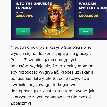
Niedawno odkryłem kasyno SpinoGambino i
wydaje się na doskonałą opcję dla graczy z
Polski. Z szeroką gamą dostępnych
bonusów, wydaje się, że to idealny moment,
aby rozpocząć wygrywać. Proces uzyskania
bonusu jest łatwy, ale to, co rzeczywiście
zwróciło moją uwagę, to bogactwo
dostępnych gier. Jesteś zainteresowany, jak
skorzystać z tych bonusów i co Cię czeka?
Zobaczmy!