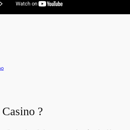
no
 Casino ?