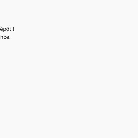
épôt !
ence.