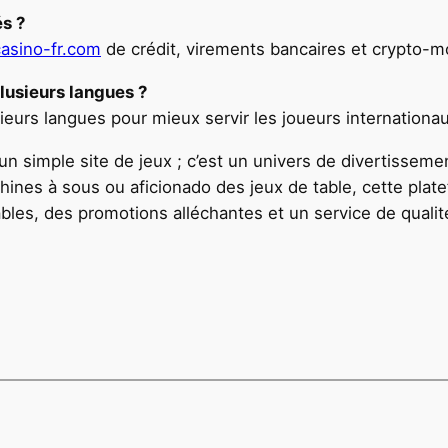
s ?
asino-fr.com
de crédit, virements bancaires et crypto-m
plusieurs langues ?
sieurs langues pour mieux servir les joueurs internationa
un simple site de jeux ; c’est un univers de divertissem
nes à sous ou aficionado des jeux de table, cette plat
bles, des promotions alléchantes et un service de qualit