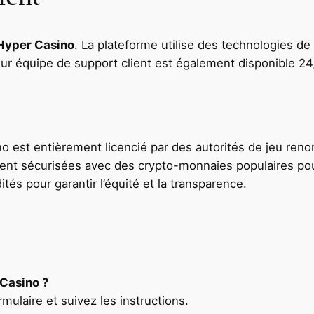
Hyper Casino
. La plateforme utilise des technologies d
eur équipe de support client est également disponible 2
no est entièrement licencié par des autorités de jeu re
ent sécurisées avec des crypto-monnaies populaires pour
ités pour garantir l’équité et la transparence.
Casino ?
ormulaire et suivez les instructions.