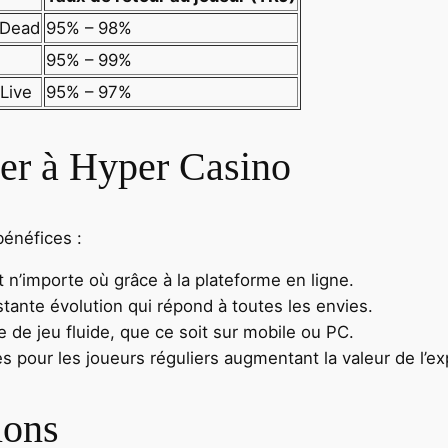
 Dead
95% – 98%
95% – 99%
 Live
95% – 97%
uer à Hyper Casino
énéfices :
 n’importe où grâce à la plateforme en ligne.
tante évolution qui répond à toutes les envies.
 de jeu fluide, que ce soit sur mobile ou PC.
 pour les joueurs réguliers augmentant la valeur de l’ex
ions