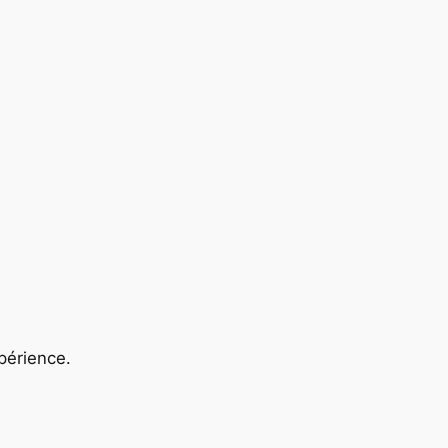
périence.