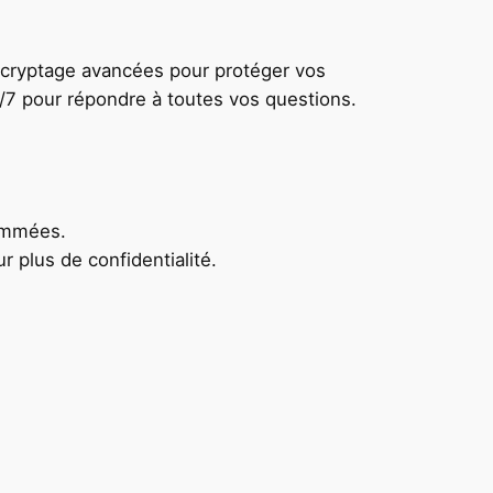
e cryptage avancées pour protéger vos
4/7 pour répondre à toutes vos questions.
nommées.
 plus de confidentialité.