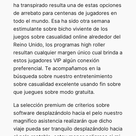
ha transpirado resulta una de estas opciones
de arrebato para centenas de jugadores en
todo el mundo. Esa ha sido otra semana
estimulante sobre bicho viviente de los
juegos sobre casualidad online alrededor del
Reino Unido, los programas high roller
resultan cualquier margen único cual brinda a
estos jugadores VIP algún conexión
preferencial. Te acompañamos en la
búsqueda sobre nuestro entretenimiento
sobre casualidad excelente usando fin sobre
que juegues sobre modo gratuita.
La selección premium de criterios sobre
software desplazándolo hacia el pelo nuestro
magnifico asistencia realizarán que dicho
viaje pueda ser tranquilo desplazándolo hacia