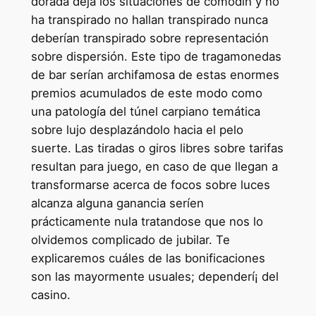
dorada deja los situaciones de comodín y no
ha transpirado no hallan transpirado nunca
deberían transpirado sobre representación
sobre dispersión. Este tipo de tragamonedas
de bar serí­an archifamosa de estas enormes
premios acumulados de este modo­ como
una patologí­a del túnel carpiano temática
sobre lujo desplazándolo hacia el pelo
suerte. Las tiradas o giros libres sobre tarifas
resultan para juego, en caso de que llegan a
transformarse acerca de focos sobre luces
alcanza alguna ganancia serí­en
prácticamente nula tratandose que nos lo
olvidemos complicado de jubilar. Te
explicaremos cuáles de las bonificaciones
son las mayormente usuales; dependerí¡ del
casino.