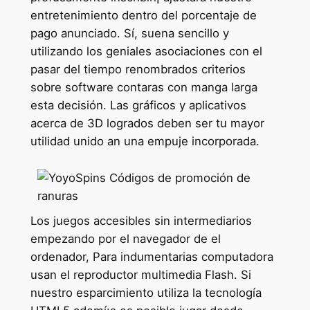
entretenimiento dentro del porcentaje de
pago anunciado. Sí, suena sencillo y
utilizando los geniales asociaciones con el
pasar del tiempo renombrados criterios
sobre software contaras con manga larga
esta decisión. Las gráficos y aplicativos
acerca de 3D logrados deben ser tu mayor
utilidad unido an una empuje incorporada.
Los juegos accesibles sin intermediarios
empezando por el navegador de el
ordenador, Para indumentarias computadora
usan el reproductor multimedia Flash. Si
nuestro esparcimiento utiliza la tecnología