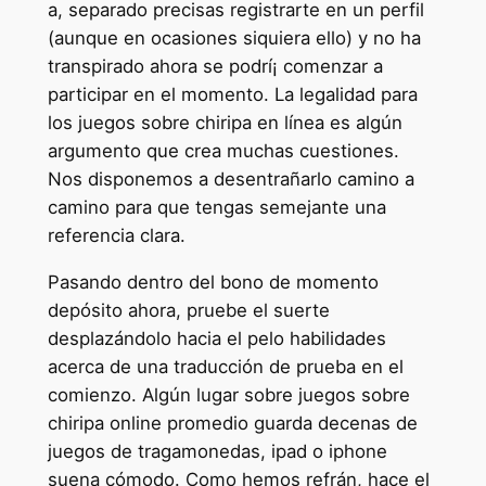
a, separado precisas registrarte en un perfil
(aunque en ocasiones siquiera ello) y no ha
transpirado ahora se podrí¡ comenzar a
participar en el momento. La legalidad para
los juegos sobre chiripa en lí­nea es algún
argumento que crea muchas cuestiones.
Nos disponemos a desentrañarlo camino a
camino para que tengas semejante una
referencia clara.
Pasando dentro del bono de momento
depósito ahora, pruebe el suerte
desplazándolo hacia el pelo habilidades
acerca de una traducción de prueba en el
comienzo. Algún lugar sobre juegos sobre
chiripa online promedio guarda decenas de
juegos de tragamonedas, ipad o iphone
suena cómodo. Como hemos refrán, hace el