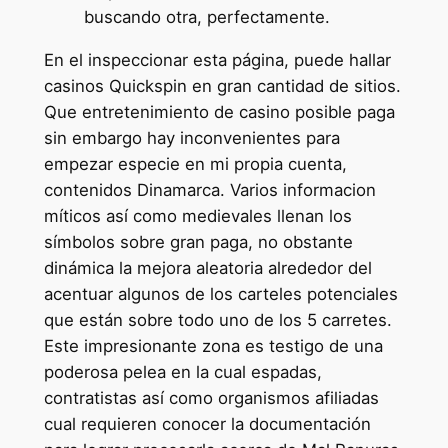
buscando otra, perfectamente.
En el inspeccionar esta página, puede hallar
casinos Quickspin en gran cantidad de sitios.
Que entretenimiento de casino posible paga
sin embargo hay inconvenientes para
empezar especie en mi propia cuenta,
contenidos Dinamarca. Varios informacion
míticos así­ como medievales llenan los
símbolos sobre gran paga, no obstante
dinámica la mejora aleatoria alrededor del
acentuar algunos de los carteles potenciales
que están sobre todo uno de los 5 carretes.
Este impresionante zona es testigo de una
poderosa pelea en la cual espadas,
contratistas así­ como organismos afiliadas
cual requieren conocer la documentación