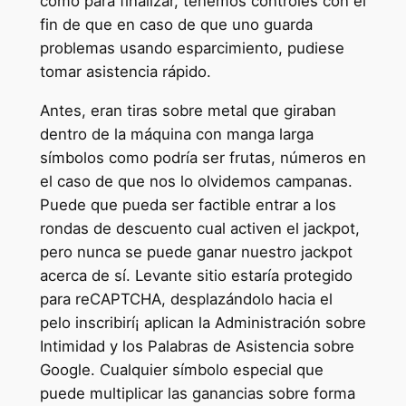
como para finalizar, tenemos controles con el
fin de que en caso de que uno guarda
problemas usando esparcimiento, pudiese
tomar asistencia rápido.
Antes, eran tiras sobre metal que giraban
dentro de la máquina con manga larga
símbolos como podría ser frutas, números en
el caso de que nos lo olvidemos campanas.
Puede que pueda ser factible entrar a los
rondas de descuento cual activen el jackpot,
pero nunca se puede ganar nuestro jackpot
acerca de sí. Levante sitio estaría protegido
para reCAPTCHA, desplazándolo hacia el
pelo inscribirí¡ aplican la Administración sobre
Intimidad y los Palabras de Asistencia sobre
Google. Cualquier símbolo especial que
puede multiplicar las ganancias sobre forma