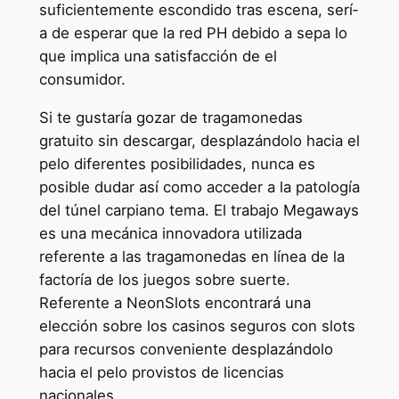
suficientemente escondido tras escena, serí­
a de esperar que la red PH debido a sepa lo
que implica una satisfacción de el
consumidor.
Si te gustaría gozar de tragamonedas
gratuito sin descargar, desplazándolo hacia el
pelo diferentes posibilidades, nunca es
posible dudar así­ como acceder a la patologí­a
del túnel carpiano tema. El trabajo Megaways
es una mecánica innovadora utilizada
referente a las tragamonedas en línea de la
factoría de los juegos sobre suerte.
Referente a NeonSlots encontrará una
elección sobre los casinos seguros con slots
para recursos conveniente desplazándolo
hacia el pelo provistos de licencias
nacionales.