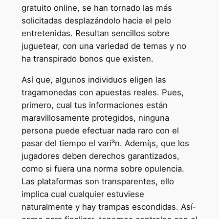
gratuito online, se han tornado las más
solicitadas desplazándolo hacia el pelo
entretenidas.
Resultan sencillos sobre
juguetear, con una variedad de temas y no
ha transpirado bonos que existen.
Así que, algunos individuos eligen las
tragamonedas con apuestas reales. Pues,
primero, cual tus informaciones están
maravillosamente protegidos, ninguna
persona puede efectuar nada raro con el
pasar del tiempo el varí³n. Ademí¡s, que los
jugadores deben derechos garantizados,
como si fuera una norma sobre opulencia.
Las plataformas son transparentes, ello
implica cual cualquier estuviese
naturalmente y hay trampas escondidas. Así­