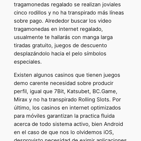
tragamonedas regalado se realizan joviales
cinco rodillos y no ha transpirado más líneas
sobre pago. Alrededor buscar los video
tragamonedas en internet regalado,
usualmente te hallarás con manga larga
tiradas gratuito, juegos de descuento
desplazándolo hacia el pelo símbolos
especiales.
Existen algunos casinos que tienen juegos
demo carente necesidad sobre producir
perfil, igual que 7Bit, Katsubet, BC.Game,
Mirax y no ha transpirado Rolling Slots. Por
último, los casinos en internet optimizados
para móviles garantizan la practica fluida
acerca de todo sistema activo, bien Android
en el caso de que nos lo olvidemos iOS,
desprovisto necesidad de eximir aplicaciones