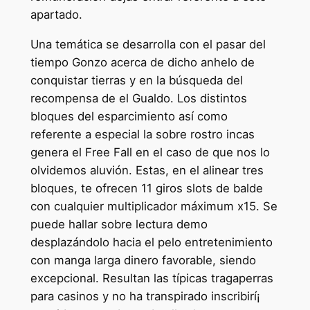
apartado.
Una temática se desarrolla con el pasar del
tiempo Gonzo acerca de dicho anhelo de
conquistar tierras y en la búsqueda del
recompensa de el Gualdo. Los distintos
bloques del esparcimiento así­ como
referente a especial la sobre rostro incas
genera el Free Fall en el caso de que nos lo
olvidemos aluvión. Estas, en el alinear tres
bloques, te ofrecen 11 giros slots de balde
con cualquier multiplicador máximum x15. Se
puede hallar sobre lectura demo
desplazándolo hacia el pelo entretenimiento
con manga larga dinero favorable, siendo
excepcional. Resultan las típicas tragaperras
para casinos y no ha transpirado inscribirí¡