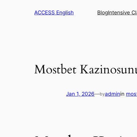
ACCESS English
Blog
Intensive C
Mostbet Kazinosunu
Jan 1, 2026
—
admin
in
most
by