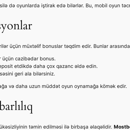
silə də oyunlarda iştirak edə bilərlər. Bu, mobil oyun təc
yonlar
lər üçün müxtəlif bonuslar təqdim edir. Bunlar arasında
ər üçün cazibədar bonus.
eposit etdikdə daha çox qazanc əldə edin.
ssəsini geri ala bilərsiniz.
rmağa və daha uzun müddət oyun oynamağa kömək edir.
barlılıq
lükəsizliyinin təmin edilməsi ilə birbaşa əlaqəlidir.
Mostb