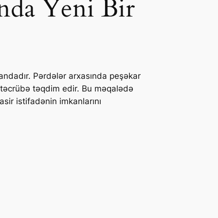
nda Yeni Bir
andadır. Pərdələr arxasında peşəkar
r təcrübə təqdim edir. Bu məqalədə
sir istifadənin imkanlarını