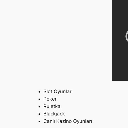
Slot Oyunları
Poker
Ruletka
Blackjack
Canlı Kazino Oyunları