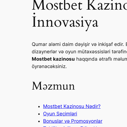
Mostbet Kazin
İnnovasiya
Qumar aləmi daim dəyişir və inkişaf edir.
dizaynerlər və oyun mütəxəssisləri tərəf
Mostbet kazinosu
haqqında ətraflı məluma
öyrənəcəksiniz.
Məzmun
Mostbet Kazinosu Nədir?
Oyun Seçimləri
Bonuslar və Promosyonlar