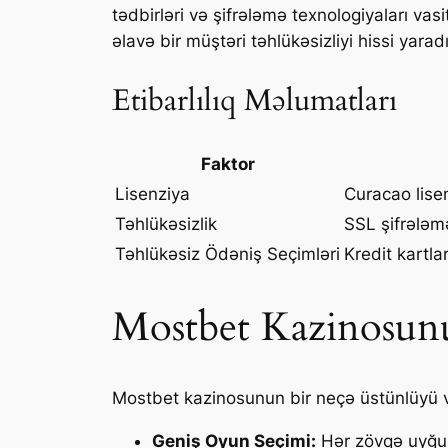
tədbirləri və şifrələmə texnologiyaları vas
əlavə bir müştəri təhlükəsizliyi hissi yaradı
Etibarlılıq Məlumatları
Faktor
Lisenziya
Curacao lise
Təhlükəsizlik
SSL şifrələm
Təhlükəsiz Ödəniş Seçimləri
Kredit kartla
Mostbet Kazinosunu
Mostbet kazinosunun bir neçə üstünlüyü v
Geniş Oyun Seçimi:
Hər zövqə uyğun