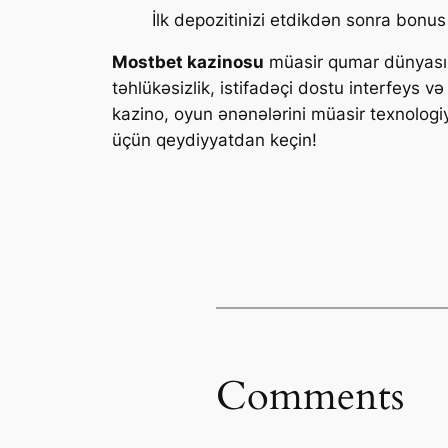
İlk depozitinizi etdikdən sonra bonu
Mostbet kazinosu
müasir qumar dünyasın
təhlükəsizlik, istifadəçi dostu interfeys 
kazino, oyun ənənələrini müasir texnologiya 
üçün qeydiyyatdan keçin!
Comments