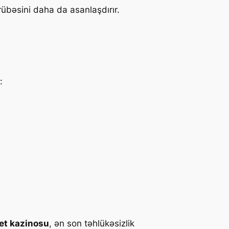
rübəsini daha da asanlaşdırır.
:
et kazinosu
, ən son təhlükəsizlik