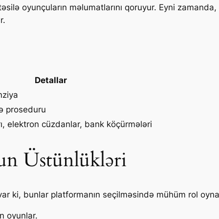
itəsilə oyunçuların məlumatlarını qoruyur. Eyni zamanda, 
r.
Detallar
nziya
ə proseduru
rı, elektron cüzdanlar, bank köçürmələri
n Üstünlükləri
ar ki, bunlar platformanın seçilməsində mühüm rol oyna
 oyunlar.