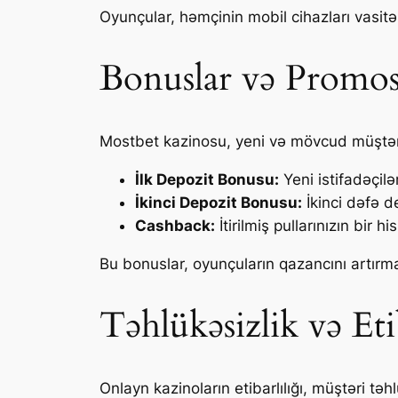
Oyunçular, həmçinin mobil cihazları vasitə
Bonuslar və Promos
Mostbet kazinosu, yeni və mövcud müştəri
İlk Depozit Bonusu:
Yeni istifadəçil
İkinci Depozit Bonusu:
İkinci dəfə d
Cashback:
İtirilmiş pullarınızın bir hi
Bu bonuslar, oyunçuların qazancını artı
Təhlükəsizlik və Eti
Onlayn kazinoların etibarlılığı, müştəri təh