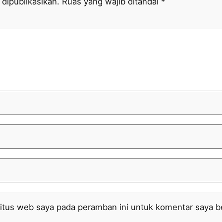
dipublikasikan.
Ruas yang wajib ditandai
*
itus web saya pada peramban ini untuk komentar saya be