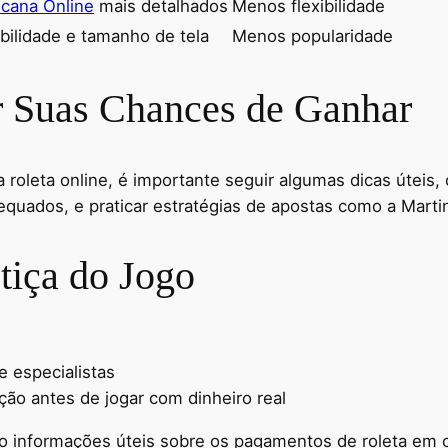
icana Online
mais detalhados
Menos flexibilidade
ilidade e tamanho de tela
Menos popularidade
r Suas Chances de Ganhar
roleta online, é importante seguir algumas dicas úteis
quados, e praticar estratégias de apostas como a Martin
tiça do Jogo
e especialistas
o antes de jogar com dinheiro real
o informações úteis sobre os pagamentos de roleta em c