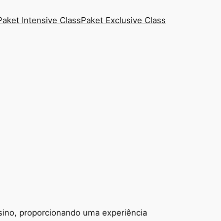
Paket Intensive Class
Paket Exclusive Class
ssino, proporcionando uma experiência