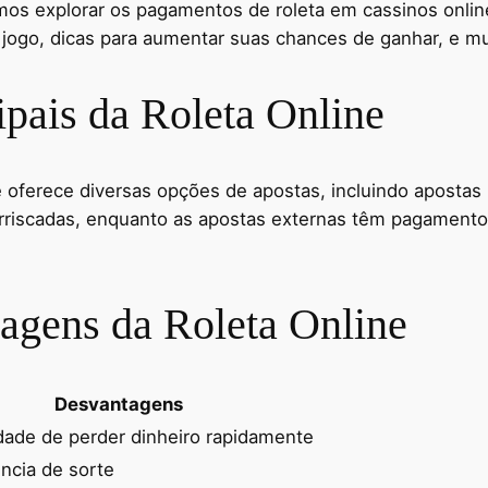
mos explorar os pagamentos de roleta em cassinos online
jogo, dicas para aumentar suas chances de ganhar,
e mu
cipais da Roleta Online
e oferece diversas opções de apostas, incluindo apostas 
rriscadas, enquanto as apostas externas têm pagament
agens da Roleta Online
Desvantagens
idade de perder dinheiro rapidamente
cia de sorte