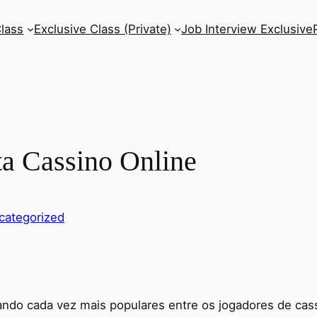
Class
Exclusive Class (Private)
Job Interview Exclusive
a Cassino Online
categorized
nando cada vez mais populares entre os jogadores de ca