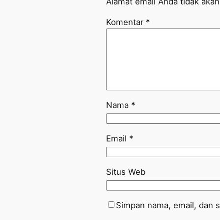
Alamat email Anda tidak akan 
Komentar
*
Nama
*
Email
*
Situs Web
Simpan nama, email, dan s