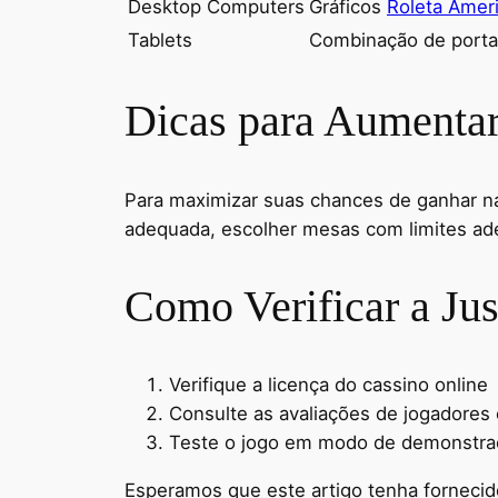
Desktop Computers
Gráficos
Roleta Amer
Tablets
Combinação de portab
Dicas para Aumenta
Para maximizar suas chances de ganhar na 
adequada, escolher mesas com limites ade
Como Verificar a Jus
Verifique a licença do cassino online
Consulte as avaliações de jogadores 
Teste o jogo em modo de demonstraçã
Esperamos que este artigo tenha fornecid