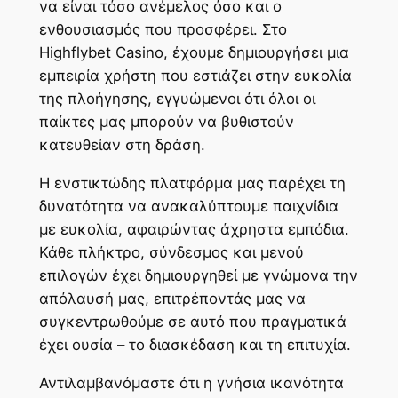
να είναι τόσο ανέμελος όσο και ο
ενθουσιασμός που προσφέρει. Στο
Highflybet Casino, έχουμε δημιουργήσει μια
εμπειρία χρήστη που εστιάζει στην ευκολία
της πλοήγησης, εγγυώμενοι ότι όλοι οι
παίκτες μας μπορούν να βυθιστούν
κατευθείαν στη δράση.
Η ενστικτώδης πλατφόρμα μας παρέχει τη
δυνατότητα να ανακαλύπτουμε παιχνίδια
με ευκολία, αφαιρώντας άχρηστα εμπόδια.
Κάθε πλήκτρο, σύνδεσμος και μενού
επιλογών έχει δημιουργηθεί με γνώμονα την
απόλαυσή μας, επιτρέποντάς μας να
συγκεντρωθούμε σε αυτό που πραγματικά
έχει ουσία – το διασκέδαση και τη επιτυχία.
Αντιλαμβανόμαστε ότι η γνήσια ικανότητα