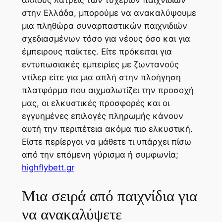
άλλους λάτρεις των τυχερών παιχνιδιών
στην Ελλάδα, μπορούμε να ανακαλύψουμε
μια πληθώρα συναρπαστικών παιχνιδιών
σχεδιασμένων τόσο για νέους όσο και για
έμπειρους παίκτες. Είτε πρόκειται για
εντυπωσιακές εμπειρίες με ζωντανούς
ντίλερ είτε για μια απλή στην πλοήγηση
πλατφόρμα που αιχμαλωτίζει την προσοχή
μας, οι ελκυστικές προσφορές και οι
εγγυημένες επιλογές πληρωμής κάνουν
αυτή την περιπέτεια ακόμα πιο ελκυστική.
Είστε περίεργοι να μάθετε τι υπάρχει πίσω
από την επόμενη γύρισμα ή συμφωνία;
highflybett.gr
Μια σειρά από παιχνίδια για
να ανακαλύψετε