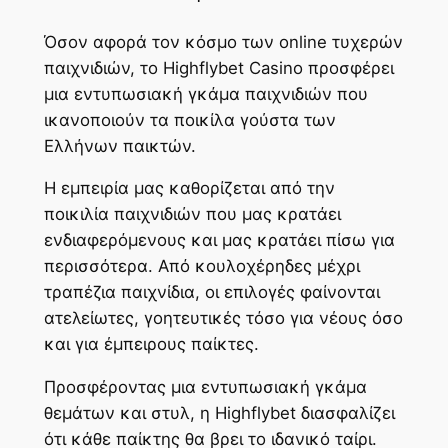
Όσον αφορά τον κόσμο των online τυχερών
παιχνιδιών, το Highflybet Casino προσφέρει
μια εντυπωσιακή γκάμα παιχνιδιών που
ικανοποιούν τα ποικίλα γούστα των
Ελλήνων παικτών.
Η εμπειρία μας καθορίζεται από την
ποικιλία παιχνιδιών που μας κρατάει
ενδιαφερόμενους και μας κρατάει πίσω για
περισσότερα. Από κουλοχέρηδες μέχρι
τραπέζια παιχνίδια, οι επιλογές φαίνονται
ατελείωτες, γοητευτικές τόσο για νέους όσο
και για έμπειρους παίκτες.
Προσφέροντας μια εντυπωσιακή γκάμα
θεμάτων και στυλ, η Highflybet διασφαλίζει
ότι κάθε παίκτης θα βρει το ιδανικό ταίρι.