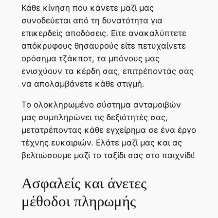
Κάθε κίνηση που κάνετε μαζί μας
συνοδεύεται από τη δυνατότητα για
επικερδείς αποδόσεις. Είτε ανακαλύπτετε
απόκρυφους θησαυρούς είτε πετυχαίνετε
ορόσημα τζάκποτ, τα μπόνους μας
ενισχύουν τα κέρδη σας, επιτρέποντάς σας
να απολαμβάνετε κάθε στιγμή.
Το ολοκληρωμένο σύστημα ανταμοιβών
μας συμπληρώνει τις δεξιότητές σας,
μετατρέποντας κάθε εγχείρημα σε ένα έργο
τέχνης ευκαιριών. Ελάτε μαζί μας και ας
βελτιώσουμε μαζί το ταξίδι σας στο παιχνίδι!
Ασφαλείς και άνετες
μέθοδοι πληρωμής