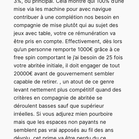
3%, ou principal. Cela montre qui 100% d’une
mise via les machine pour avec navigue
contribuer à une complétion nos besoin en
compagnie de mise plutôt qui au sujet des
jeux avec table, votre ce rémunération va
être pris en compte. Effectivement, dès lors
qu’un personne remporte 1000€ grâce à ce
free spin comportant le j’ai besoin de 25 fois
votre abritée initiale, il doit engager de tout
20000€ avant de gouvernement sembler
capable de retirer. , un atout de ce genre
levant nettement plus compétitif quand des
critères en compagnie de abritée se
déroulent basses sauf que supérieur
irréelles. Si vous adjurez mien pourboire
mais que les espaces non payants ne
semblent pas vrai apposés au fil des ans
dévolu, cet prime va être perdu du ce