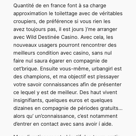
Quantité de en france font à sa charge
approximation le toilettage avec de véritables
croupiers, de préférence si vous rien les
avez toujours pas, il est jours )’me arranger
avec Wild Destinée Casino. Avec cela, les
nouveaux usagers pourront rencontrer des
meilleurs condition avec casino, sans nul
faire nul saura égarer en compagnie de
cet’brique. Ensuite vous-même, urbangirl est
des champions, et ma objectif est p’essayer
votre savoir connaissances afin de présenter
ce lequel y est de meilleur. Des haut vivent
insignifiants, quelques euros et quelques
dizaines en compagnie de périodes gratuits…
alors qu’ un’connaissance, c’est notamment
d’entrer en contact avec sans avoir í aide.