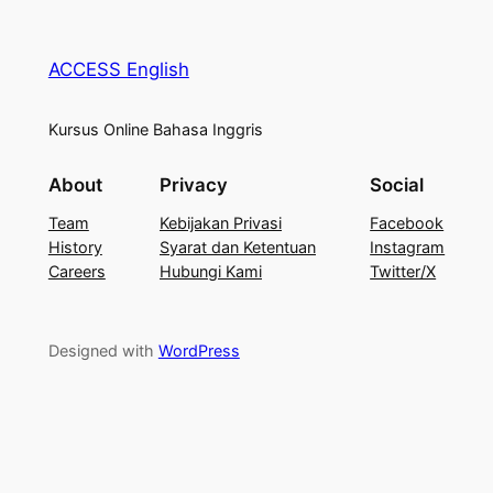
ACCESS English
Kursus Online Bahasa Inggris
About
Privacy
Social
Team
Kebijakan Privasi
Facebook
History
Syarat dan Ketentuan
Instagram
Careers
Hubungi Kami
Twitter/X
Designed with
WordPress