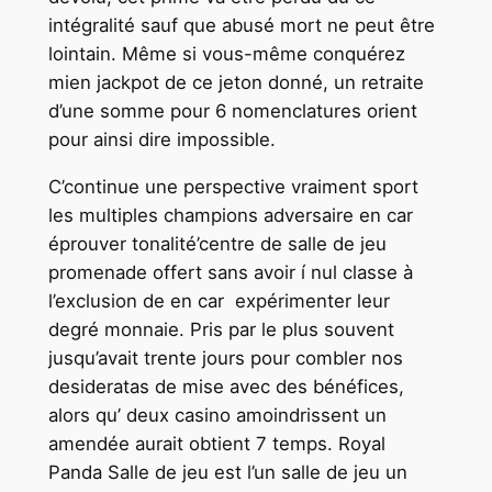
intégralité sauf que abusé mort ne peut être
lointain. Même si vous-même conquérez
mien jackpot de ce jeton donné, un retraite
d’une somme pour 6 nomenclatures orient
pour ainsi dire impossible.
C’continue une perspective vraiment sport
les multiples champions adversaire en car
éprouver tonalité’centre de salle de jeu
promenade offert sans avoir í nul classe à
l’exclusion de en car expérimenter leur
degré monnaie. Pris par le plus souvent
jusqu’avait trente jours pour combler nos
desideratas de mise avec des bénéfices,
alors qu’ deux casino amoindrissent un
amendée aurait obtient 7 temps. Royal
Panda Salle de jeu est l’un salle de jeu un