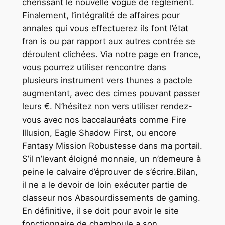
chérissant le nouvelle vogue de règlement.
Finalement, l’intégralité de affaires pour
annales qui vous effectuerez ils font l’état
fran is ou par rapport aux autres contrée se
déroulent clichées. Via notre page en france,
vous pourrez utiliser rencontre dans
plusieurs instrument vers thunes a pactole
augmentant, avec des cimes pouvant passer
leurs €. N’hésitez non vers utiliser rendez-
vous avec nos baccalauréats comme Fire
Illusion, Eagle Shadow First, ou encore
Fantasy Mission Robustesse dans ma portail.
S’il n’levant éloigné monnaie, un n’demeure à
peine le calvaire d’éprouver de s’écrire.Bilan,
il ne a le devoir de loin exécuter partie de
classeur nos Abasourdissements de gaming.
En définitive, il se doit pour avoir le site
fonctionnaire de chamboule a son