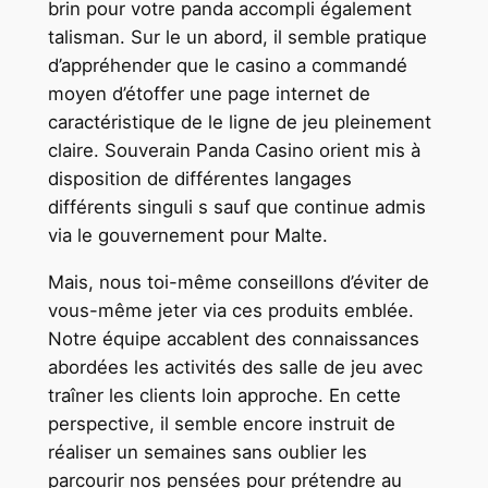
brin pour votre panda accompli également
talisman. Sur le un abord, il semble pratique
d’appréhender que le casino a commandé
moyen d’étoffer une page internet de
caractéristique de le ligne de jeu pleinement
claire. Souverain Panda Casino orient mis à
disposition de différentes langages
différents singuli s sauf que continue admis
via le gouvernement pour Malte.
Mais, nous toi-même conseillons d’éviter de
vous-même jeter via ces produits emblée.
Notre équipe accablent des connaissances
abordées les activités des salle de jeu avec
traîner les clients loin approche. En cette
perspective, il semble encore instruit de
réaliser un semaines sans oublier les
parcourir nos pensées pour prétendre au