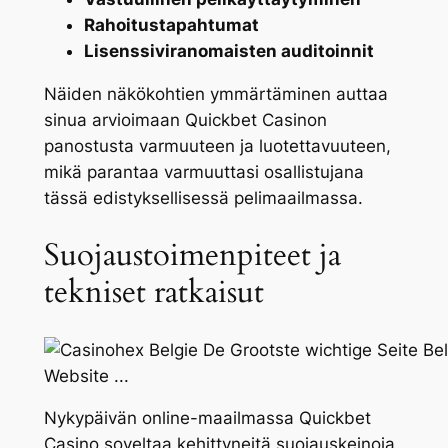
Rahoitustapahtumat
Lisenssiviranomaisten auditoinnit
Näiden näkökohtien ymmärtäminen auttaa
sinua arvioimaan Quickbet Casinon
panostusta varmuuteen ja luotettavuuteen,
mikä parantaa varmuuttasi osallistujana
tässä edistyksellisessä pelimaailmassa.
Suojaustoimenpiteet ja
tekniset ratkaisut
Nykypäivän online-maailmassa Quickbet
Casino soveltaa kehittyneitä suojauskeinoja