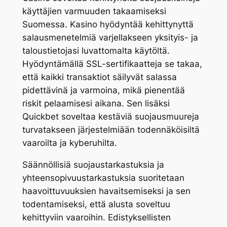
käyttäjien varmuuden takaamiseksi
Suomessa. Kasino hyödyntää kehittynyttä
salausmenetelmiä varjellakseen yksityis- ja
taloustietojasi luvattomalta käytöltä.
Hyödyntämällä SSL-sertifikaatteja se takaa,
että kaikki transaktiot säilyvät salassa
pidettävinä ja varmoina, mikä pienentää
riskit pelaamisesi aikana. Sen lisäksi
Quickbet soveltaa kestäviä suojausmuureja
turvatakseen järjestelmiään todennäköisiltä
vaaroilta ja kyberuhilta.
Säännöllisiä suojaustarkastuksia ja
yhteensopivuustarkastuksia suoritetaan
haavoittuvuuksien havaitsemiseksi ja sen
todentamiseksi, että alusta soveltuu
kehittyviin vaaroihin. Edistyksellisten