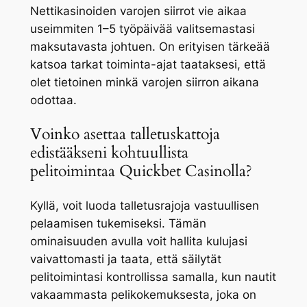
Nettikasinoiden varojen siirrot vie aikaa
useimmiten 1–5 työpäivää valitsemastasi
maksutavasta johtuen. On erityisen tärkeää
katsoa tarkat toiminta-ajat taataksesi, että
olet tietoinen minkä varojen siirron aikana
odottaa.
Voinko asettaa talletuskattoja
edistääkseni kohtuullista
pelitoimintaa Quickbet Casinolla?
Kyllä, voit luoda talletusrajoja vastuullisen
pelaamisen tukemiseksi. Tämän
ominaisuuden avulla voit hallita kulujasi
vaivattomasti ja taata, että säilytät
pelitoimintasi kontrollissa samalla, kun nautit
vakaammasta pelikokemuksesta, joka on