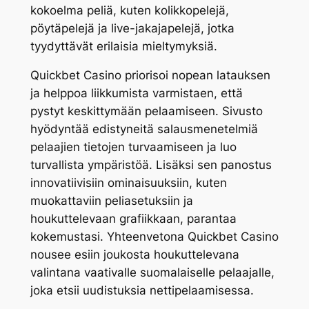
kokoelma peliä, kuten kolikkopelejä,
pöytäpelejä ja live-jakajapelejä, jotka
tyydyttävät erilaisia mieltymyksiä.
Quickbet Casino priorisoi nopean latauksen
ja helppoa liikkumista varmistaen, että
pystyt keskittymään pelaamiseen. Sivusto
hyödyntää edistyneitä salausmenetelmiä
pelaajien tietojen turvaamiseen ja luo
turvallista ympäristöä. Lisäksi sen panostus
innovatiivisiin ominaisuuksiin, kuten
muokattaviin peliasetuksiin ja
houkuttelevaan grafiikkaan, parantaa
kokemustasi. Yhteenvetona Quickbet Casino
nousee esiin joukosta houkuttelevana
valintana vaativalle suomalaiselle pelaajalle,
joka etsii uudistuksia nettipelaamisessa.