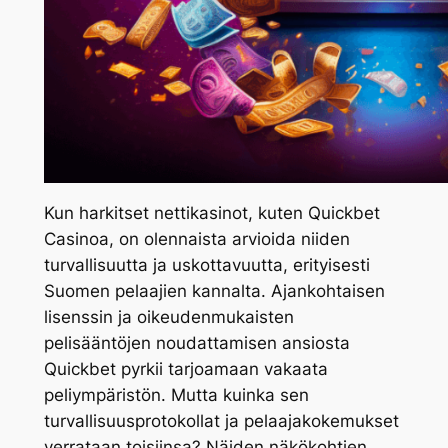
Kun harkitset nettikasinot, kuten Quickbet
Casinoa, on olennaista arvioida niiden
turvallisuutta ja uskottavuutta, erityisesti
Suomen pelaajien kannalta. Ajankohtaisen
lisenssin ja oikeudenmukaisten
pelisääntöjen noudattamisen ansiosta
Quickbet pyrkii tarjoamaan vakaata
peliympäristön. Mutta kuinka sen
turvallisuusprotokollat ja pelaajakokemukset
verrataan toisiinsa? Näiden näkökohtien