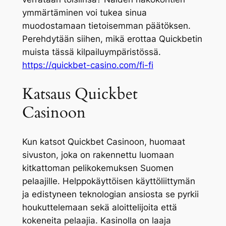
ymmärtäminen voi tukea sinua
muodostamaan tietoisemman päätöksen.
Perehdytään siihen, mikä erottaa Quickbetin
muista tässä kilpailuympäristössä.
https://quickbet-casino.com/fi-fi
Katsaus Quickbet
Casinoon
Kun katsot Quickbet Casinoon, huomaat
sivuston, joka on rakennettu luomaan
kitkattoman pelikokemuksen Suomen
pelaajille. Helppokäyttöisen käyttöliittymän
ja edistyneen teknologian ansiosta se pyrkii
houkuttelemaan sekä aloittelijoita että
kokeneita pelaajia. Kasinolla on laaja