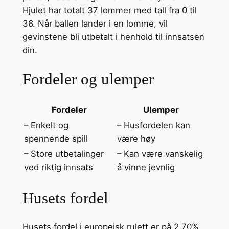
Hjulet har totalt 37 lommer med tall fra 0 til
36. Når ballen lander i en lomme, vil
gevinstene bli utbetalt i henhold til innsatsen
din.
Fordeler og ulemper
Fordeler
Ulemper
– Enkelt og
– Husfordelen kan
spennende spill
være høy
– Store utbetalinger
– Kan være vanskelig
ved riktig innsats
å vinne jevnlig
Husets fordel
Husets fordel i europeisk rulett er på 2,70%.