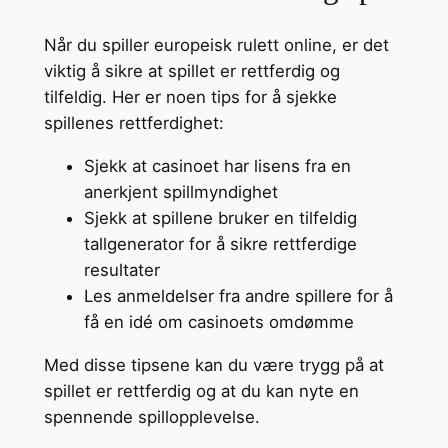
Når du spiller europeisk rulett online, er det
viktig å sikre at spillet er rettferdig og
tilfeldig. Her er noen tips for å sjekke
spillenes rettferdighet:
Sjekk at casinoet har lisens fra en
anerkjent spillmyndighet
Sjekk at spillene bruker en tilfeldig
tallgenerator for å sikre rettferdige
resultater
Les anmeldelser fra andre spillere for å
få en idé om casinoets omdømme
Med disse tipsene kan du være trygg på at
spillet er rettferdig og at du kan nyte en
spennende spillopplevelse.