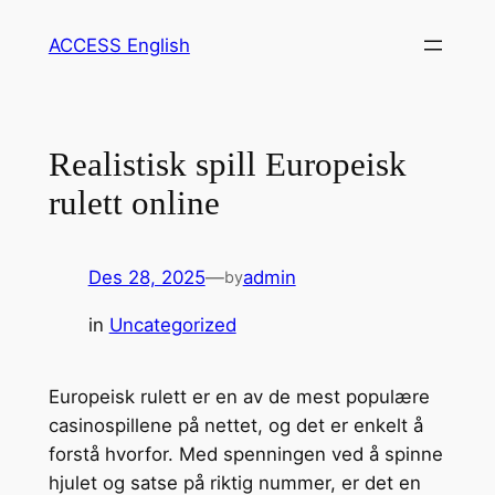
Lewati
ACCESS English
ke
konten
Realistisk spill Europeisk
rulett online
Des 28, 2025
—
admin
by
in
Uncategorized
Europeisk rulett er en av de mest populære
casinospillene på nettet, og det er enkelt å
forstå hvorfor. Med spenningen ved å spinne
hjulet og satse på riktig nummer, er det en