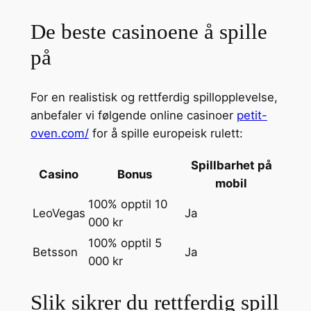
De beste casinoene å spille
på
For en realistisk og rettferdig spillopplevelse,
anbefaler vi følgende online casinoer
petit-
oven.com/
for å spille europeisk rulett:
Spillbarhet på
Casino
Bonus
mobil
100% opptil 10
LeoVegas
Ja
000 kr
100% opptil 5
Betsson
Ja
000 kr
Slik sikrer du rettferdig spill