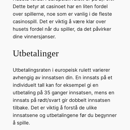
Dette betyr at casinoet har en liten fordel
over spillerne, noe som er vanlig i de fleste
casinospill. Det er viktig å være klar over
husets fordel når du spiller, da det påvirker
dine vinnersjanser.
Utbetalinger
Utbetalingsraten i europeisk rulett varierer
avhengig av innsatsen din. En innsats på et
individuelt tall kan for eksempel gi en
utbetaling på 35 ganger innsatsen, mens en
innsats på rødt/svart gir dobbelt innsatsen
tilbake. Det er viktig å forstå de ulike
innsatsene og utbetalingene før du begynner
å spille.