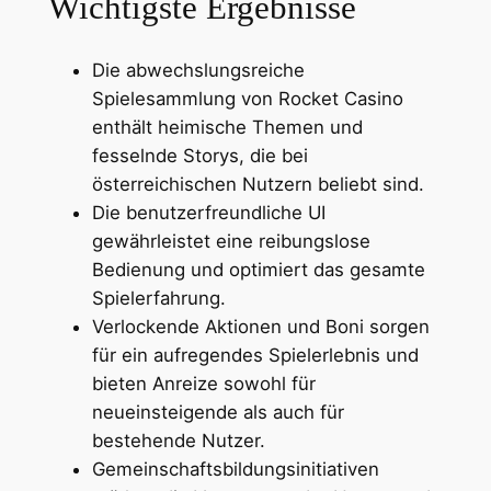
Wichtigste Ergebnisse
Die abwechslungsreiche
Spielesammlung von Rocket Casino
enthält heimische Themen und
fesselnde Storys, die bei
österreichischen Nutzern beliebt sind.
Die benutzerfreundliche UI
gewährleistet eine reibungslose
Bedienung und optimiert das gesamte
Spielerfahrung.
Verlockende Aktionen und Boni sorgen
für ein aufregendes Spielerlebnis und
bieten Anreize sowohl für
neueinsteigende als auch für
bestehende Nutzer.
Gemeinschaftsbildungsinitiativen