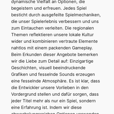
dynamische Vielfalt an Optionen, die
begeistern und erfreuen. Jedes Spiel
besticht durch ausgefeilte Spielmechaniken,
die unser Spielerlebnis verbessern und uns
zum Eintauchen verleiten. Die regionalen
Themen reflektieren unsere lokale Kultur
wider und kombinieren vertraute Elemente
nahtlos mit einem packenden Gameplay.
Beim Erkunden dieser Angebote bemerken
wir die Liebe zum Detail auf: Einzigartige
Geschichten, visuell beeindruckende
Grafiken und fesselnde Sounds erzeugen
eine fesselnde Atmosphäre. Es ist klar, dass
die Entwickler unsere Vorlieben in den
Vordergrund stellen und dafür sorgen, dass
jeder Titel mehr als nur ein Spiel, sondern
eine Erfahrung ist. Indem wir diese
abwechslungsreichen Optionen verwenden,