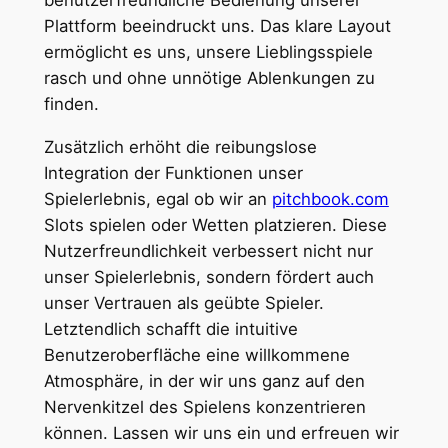
benutzerfreundliche Bedienung unserer
Plattform beeindruckt uns. Das klare Layout
ermöglicht es uns, unsere Lieblingsspiele
rasch und ohne unnötige Ablenkungen zu
finden.
Zusätzlich erhöht die reibungslose
Integration der Funktionen unser
Spielerlebnis, egal ob wir an
pitchbook.com
Slots spielen oder Wetten platzieren. Diese
Nutzerfreundlichkeit verbessert nicht nur
unser Spielerlebnis, sondern fördert auch
unser Vertrauen als geübte Spieler.
Letztendlich schafft die intuitive
Benutzeroberfläche eine willkommene
Atmosphäre, in der wir uns ganz auf den
Nervenkitzel des Spielens konzentrieren
können. Lassen wir uns ein und erfreuen wir