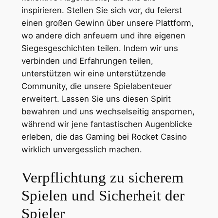
inspirieren. Stellen Sie sich vor, du feierst
einen großen Gewinn über unsere Plattform,
wo andere dich anfeuern und ihre eigenen
Siegesgeschichten teilen. Indem wir uns
verbinden und Erfahrungen teilen,
unterstützen wir eine unterstützende
Community, die unsere Spielabenteuer
erweitert. Lassen Sie uns diesen Spirit
bewahren und uns wechselseitig anspornen,
während wir jene fantastischen Augenblicke
erleben, die das Gaming bei Rocket Casino
wirklich unvergesslich machen.
Verpflichtung zu sicherem
Spielen und Sicherheit der
Spieler