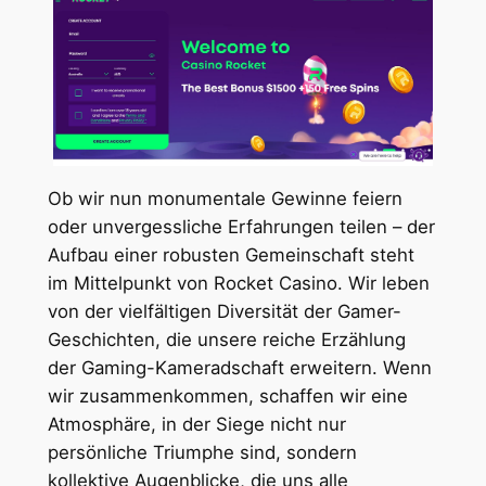
Ob wir nun monumentale Gewinne feiern
oder unvergessliche Erfahrungen teilen – der
Aufbau einer robusten Gemeinschaft steht
im Mittelpunkt von Rocket Casino. Wir leben
von der vielfältigen Diversität der Gamer-
Geschichten, die unsere reiche Erzählung
der Gaming-Kameradschaft erweitern. Wenn
wir zusammenkommen, schaffen wir eine
Atmosphäre, in der Siege nicht nur
persönliche Triumphe sind, sondern
kollektive Augenblicke, die uns alle