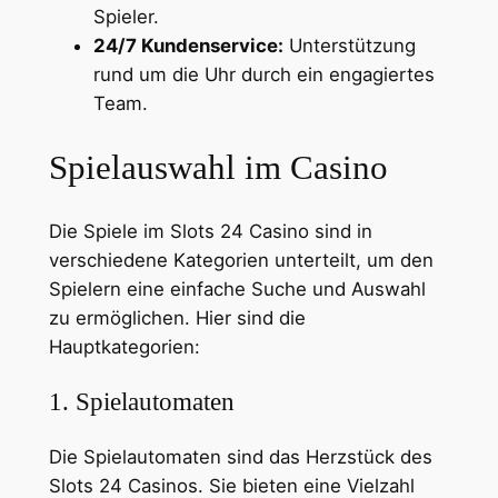
Spieler.
24/7 Kundenservice:
Unterstützung
rund um die Uhr durch ein engagiertes
Team.
Spielauswahl im Casino
Die Spiele im Slots 24 Casino sind in
verschiedene Kategorien unterteilt, um den
Spielern eine einfache Suche und Auswahl
zu ermöglichen. Hier sind die
Hauptkategorien:
1. Spielautomaten
Die Spielautomaten sind das Herzstück des
Slots 24 Casinos. Sie bieten eine Vielzahl