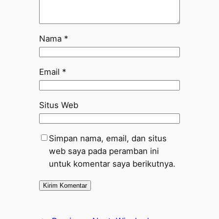
Nama
*
Email
*
Situs Web
Simpan nama, email, dan situs
web saya pada peramban ini
untuk komentar saya berikutnya.