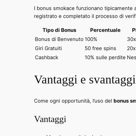
I bonus smokace funzionano tipicamente att
registrato e completato il processo di verif
Tipo di Bonus
Percentuale
P
Bonus di Benvenuto
100%
30x
Giri Gratuiti
50 free spins
20x
Cashback
10% sulle perdite
Nes
Vantaggi e svantagg
Come ogni opportunità, l’uso del
bonus s
Vantaggi