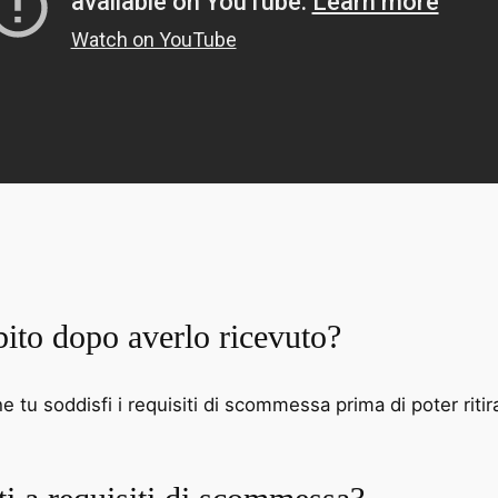
ubito dopo averlo ricevuto?
e tu soddisfi i requisiti di scommessa prima di poter riti