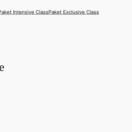
Paket Intensive Class
Paket Exclusive Class
e