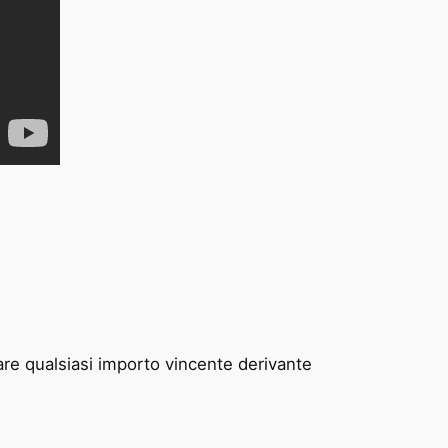
rare qualsiasi importo vincente derivante