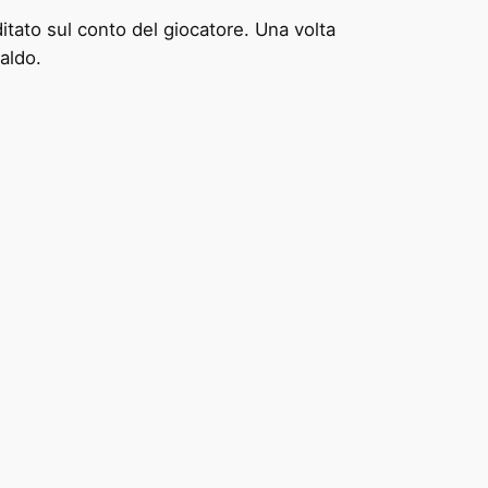
tato sul conto del giocatore. Una volta
saldo.