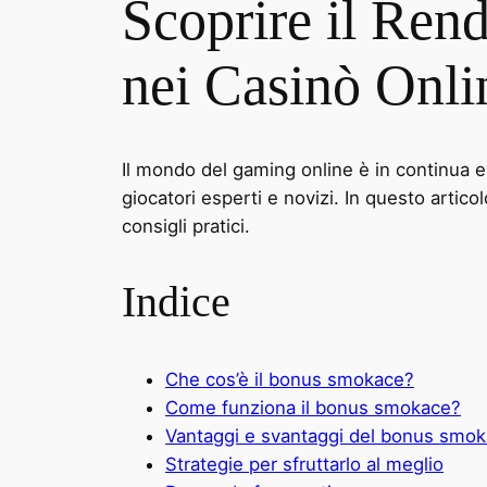
Scoprire il Ren
nei Casinò Onli
Il mondo del gaming online è in continua ev
giocatori esperti e novizi. In questo arti
consigli pratici.
Indice
Che cos’è il bonus smokace?
Come funziona il bonus smokace?
Vantaggi e svantaggi del bonus smo
Strategie per sfruttarlo al meglio