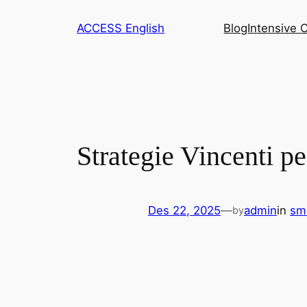
Lewati
ACCESS English
Blog
Intensive 
ke
konten
Strategie Vincenti p
Des 22, 2025
—
admin
in
sm
by