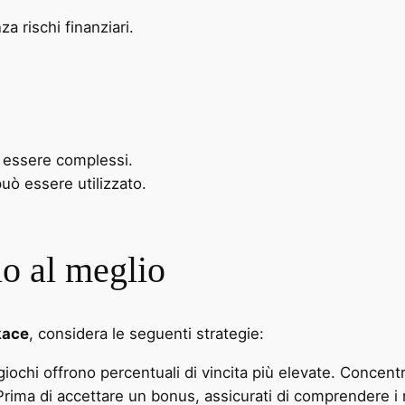
a rischi finanziari.
 essere complessi.
può essere utilizzato.
lo al meglio
kace
, considera le seguenti strategie:
iochi offrono percentuali di vincita più elevate. Concentra
rima di accettare un bonus, assicurati di comprendere i 