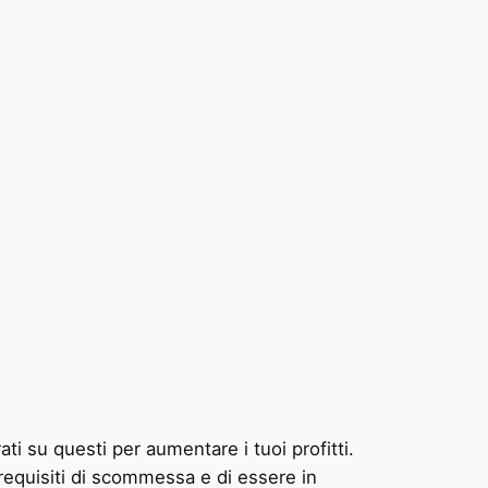
ti su questi per aumentare i tuoi profitti.
requisiti di scommessa e di essere in