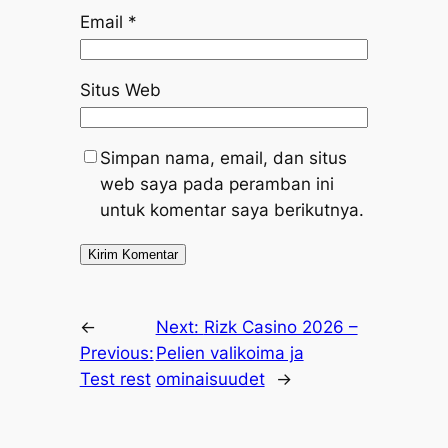
Email
*
Situs Web
Simpan nama, email, dan situs
web saya pada peramban ini
untuk komentar saya berikutnya.
←
Next:
Rizk Casino 2026 –
Previous:
Pelien valikoima ja
Test rest
ominaisuudet
→