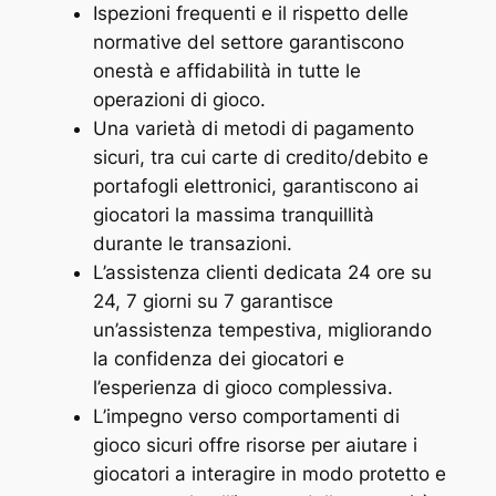
Ispezioni frequenti e il rispetto delle
normative del settore garantiscono
onestà e affidabilità in tutte le
operazioni di gioco.
Una varietà di metodi di pagamento
sicuri, tra cui carte di credito/debito e
portafogli elettronici, garantiscono ai
giocatori la massima tranquillità
durante le transazioni.
L’assistenza clienti dedicata 24 ore su
24, 7 giorni su 7 garantisce
un’assistenza tempestiva, migliorando
la confidenza dei giocatori e
l’esperienza di gioco complessiva.
L’impegno verso comportamenti di
gioco sicuri offre risorse per aiutare i
giocatori a interagire in modo protetto e