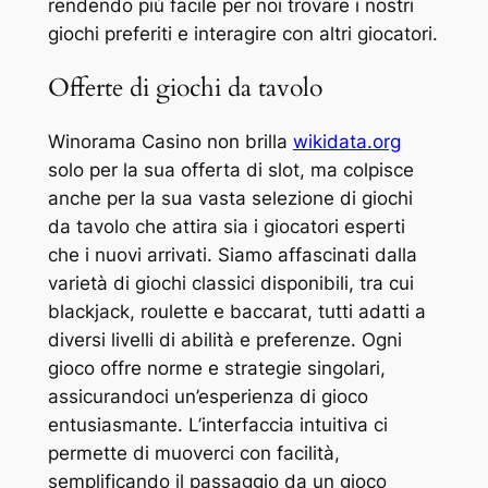
rendendo più facile per noi trovare i nostri
giochi preferiti e interagire con altri giocatori.
Offerte di giochi da tavolo
Winorama Casino non brilla
wikidata.org
solo per la sua offerta di slot, ma colpisce
anche per la sua vasta selezione di giochi
da tavolo che attira sia i giocatori esperti
che i nuovi arrivati. Siamo affascinati dalla
varietà di giochi classici disponibili, tra cui
blackjack, roulette e baccarat, tutti adatti a
diversi livelli di abilità e preferenze. Ogni
gioco offre norme e strategie singolari,
assicurandoci un’esperienza di gioco
entusiasmante. L’interfaccia intuitiva ci
permette di muoverci con facilità,
semplificando il passaggio da un gioco