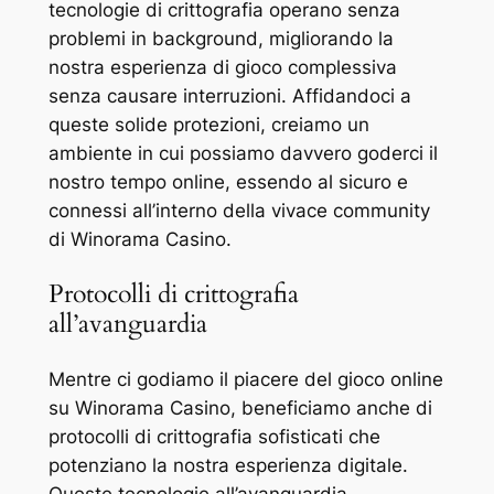
tecnologie di crittografia operano senza
problemi in background, migliorando la
nostra esperienza di gioco complessiva
senza causare interruzioni. Affidandoci a
queste solide protezioni, creiamo un
ambiente in cui possiamo davvero goderci il
nostro tempo online, essendo al sicuro e
connessi all’interno della vivace community
di Winorama Casino.
Protocolli di crittografia
all’avanguardia
Mentre ci godiamo il piacere del gioco online
su Winorama Casino, beneficiamo anche di
protocolli di crittografia sofisticati che
potenziano la nostra esperienza digitale.
Queste tecnologie all’avanguardia