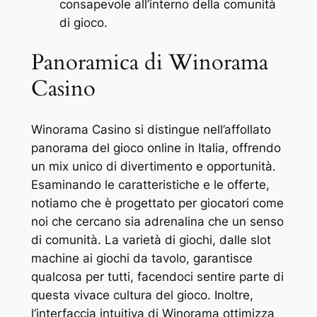
consapevole all’interno della comunità
di gioco.
Panoramica di Winorama
Casino
Winorama Casino si distingue nell’affollato
panorama del gioco online in Italia, offrendo
un mix unico di divertimento e opportunità.
Esaminando le caratteristiche e le offerte,
notiamo che è progettato per giocatori come
noi che cercano sia adrenalina che un senso
di comunità. La varietà di giochi, dalle slot
machine ai giochi da tavolo, garantisce
qualcosa per tutti, facendoci sentire parte di
questa vivace cultura del gioco. Inoltre,
l’interfaccia intuitiva di Winorama ottimizza