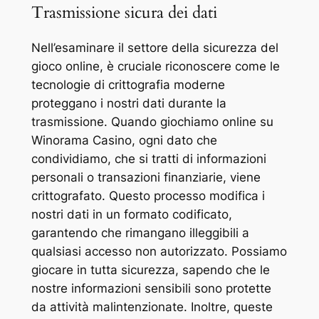
Trasmissione sicura dei dati
Nell’esaminare il settore della sicurezza del
gioco online, è cruciale riconoscere come le
tecnologie di crittografia moderne
proteggano i nostri dati durante la
trasmissione. Quando giochiamo online su
Winorama Casino, ogni dato che
condividiamo, che si tratti di informazioni
personali o transazioni finanziarie, viene
crittografato. Questo processo modifica i
nostri dati in un formato codificato,
garantendo che rimangano illeggibili a
qualsiasi accesso non autorizzato. Possiamo
giocare in tutta sicurezza, sapendo che le
nostre informazioni sensibili sono protette
da attività malintenzionate. Inoltre, queste