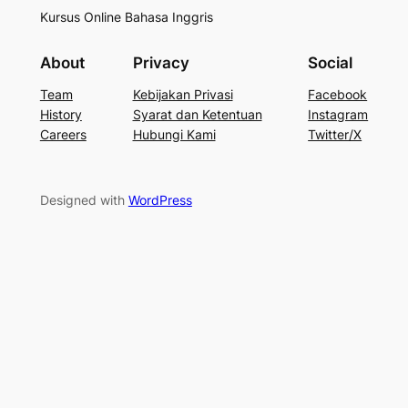
Kursus Online Bahasa Inggris
About
Privacy
Social
Team
Kebijakan Privasi
Facebook
History
Syarat dan Ketentuan
Instagram
Careers
Hubungi Kami
Twitter/X
Designed with
WordPress