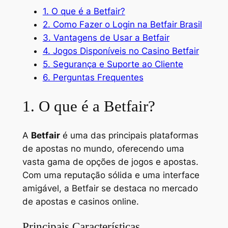
1. O que é a Betfair?
2. Como Fazer o Login na Betfair Brasil
3. Vantagens de Usar a Betfair
4. Jogos Disponíveis no Casino Betfair
5. Segurança e Suporte ao Cliente
6. Perguntas Frequentes
1. O que é a Betfair?
A
Betfair
é uma das principais plataformas
de apostas no mundo, oferecendo uma
vasta gama de opções de jogos e apostas.
Com uma reputação sólida e uma interface
amigável, a Betfair se destaca no mercado
de apostas e casinos online.
Principais Características