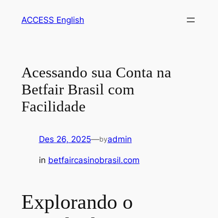
ACCESS English
Acessando sua Conta na
Betfair Brasil com
Facilidade
Des 26, 2025
—
admin
by
in
betfaircasinobrasil.com
Explorando o