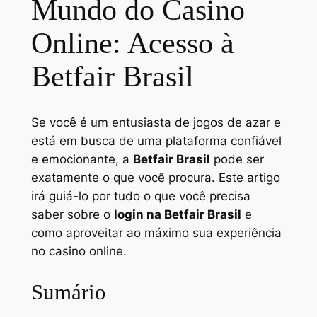
Mundo do Casino
Online: Acesso à
Betfair Brasil
Se você é um entusiasta de jogos de azar e
está em busca de uma plataforma confiável
e emocionante, a
Betfair Brasil
pode ser
exatamente o que você procura. Este artigo
irá guiá-lo por tudo o que você precisa
saber sobre o
login na Betfair Brasil
e
como aproveitar ao máximo sua experiência
no casino online.
Sumário