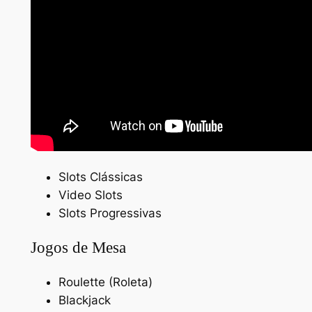
Slots Clássicas
Video Slots
Slots Progressivas
Jogos de Mesa
Roulette (Roleta)
Blackjack