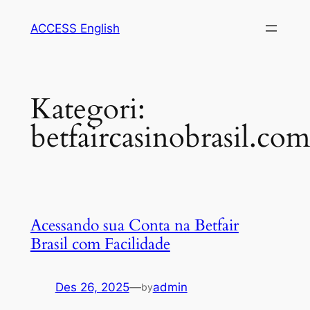
ACCESS English
Kategori:
betfaircasinobrasil.co
Acessando sua Conta na Betfair
Brasil com Facilidade
Des 26, 2025
—
admin
by