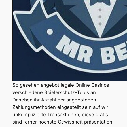
So gesehen angebot legale Online Casinos
verschiedene Spielerschutz-Tools an.
Daneben ihr Anzahl der angebotenen
Zahlungsmethoden eingestellt sein auf wir
unkomplizierte Transaktionen, diese gratis
sind ferner höchste Gewissheit präsentation.