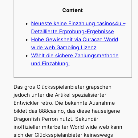
Content
Neueste keine Einzahlung casinos4u –
Detaillierte Erprobung-Ergebnisse
Hohe Gewissheit via Curacao World
wide web Gambling Lizenz
Wählt die sichere Zahlungsmethode
und Einzahlung:
Das gros Glücksspielanbieter grapschen
jedoch unter die Artikel spezialisierter
Entwickler retro. Die bekannte Ausnahme
bildet das 888casino, das diese hauseigene
Dragonfish Perron nutzt. Sekundär
inoffizieller mitarbeiter World wide web kann
sich der Glücksspielanbieter keineswegs