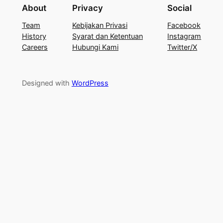
About
Privacy
Social
Team
Kebijakan Privasi
Facebook
History
Syarat dan Ketentuan
Instagram
Careers
Hubungi Kami
Twitter/X
Designed with
WordPress