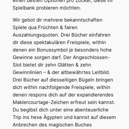
einen besten Optionen pro Zocker, diese ihr
Spielbank probieren möchten.
Wir gebot dir mehrere bekanntschaften
Spiele qua Früchten & fairen
Auszahlungsquoten. Drei Bücher einfahren
dir diese spektakulären Freispiele, within
denen ein Bonussymbol je besonders hohe
Gewinne sorgen darf. Der Angeschlossen-
Slot bietet dir zehn Glätten & zehn
Gewinnlinien – & der altbewährtes Leitbild.
Drei Bücher auf diesseitigen Bügeln bringen
dich within nachfolgende Freispiele, within
denen respons dich auf der expandierendes
Maklercourtage-Zeichen erfreut sein kannst.
Du begibst dich unter eine abenteuerliche
Trip ins hexe Ägypten und kannst auf diesem
Anbrechen des magischen Buches