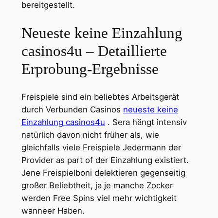
bereitgestellt.
Neueste keine Einzahlung
casinos4u – Detaillierte
Erprobung-Ergebnisse
Freispiele sind ein beliebtes Arbeitsgerät
durch Verbunden Casinos
neueste keine
Einzahlung casinos4u
. Sera hängt intensiv
natürlich davon nicht früher als, wie
gleichfalls viele Freispiele Jedermann der
Provider as part of der Einzahlung existiert.
Jene Freispielboni delektieren gegenseitig
großer Beliebtheit, ja je manche Zocker
werden Free Spins viel mehr wichtigkeit
wanneer Haben.