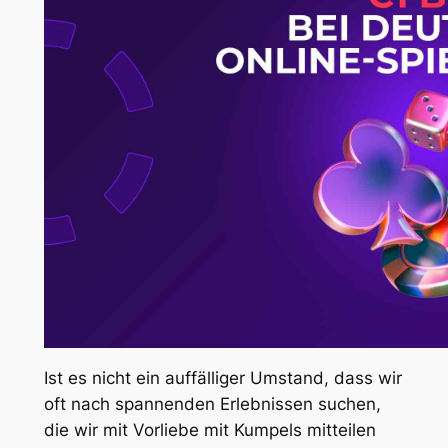
Ist es nicht ein auffälliger Umstand, dass wir
oft nach spannenden Erlebnissen suchen,
die wir mit Vorliebe mit Kumpels mitteilen