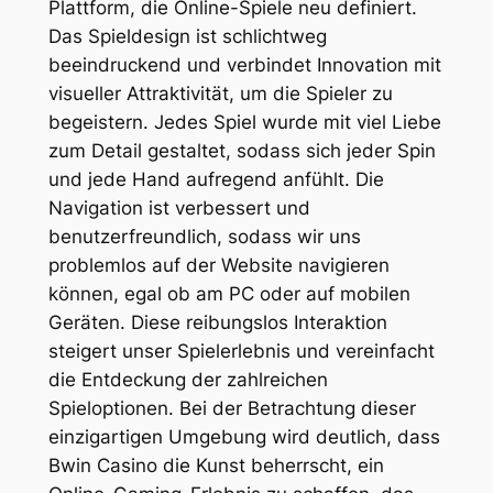
Plattform, die Online-Spiele neu definiert.
Das Spieldesign ist schlichtweg
beeindruckend und verbindet Innovation mit
visueller Attraktivität, um die Spieler zu
begeistern. Jedes Spiel wurde mit viel Liebe
zum Detail gestaltet, sodass sich jeder Spin
und jede Hand aufregend anfühlt. Die
Navigation ist verbessert und
benutzerfreundlich, sodass wir uns
problemlos auf der Website navigieren
können, egal ob am PC oder auf mobilen
Geräten. Diese reibungslos Interaktion
steigert unser Spielerlebnis und vereinfacht
die Entdeckung der zahlreichen
Spieloptionen. Bei der Betrachtung dieser
einzigartigen Umgebung wird deutlich, dass
Bwin Casino die Kunst beherrscht, ein