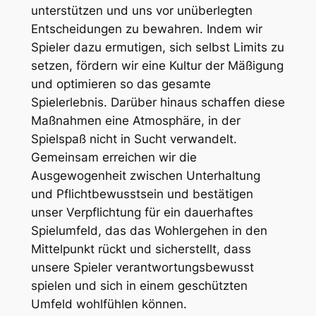
unterstützen und uns vor unüberlegten
Entscheidungen zu bewahren. Indem wir
Spieler dazu ermutigen, sich selbst Limits zu
setzen, fördern wir eine Kultur der Mäßigung
und optimieren so das gesamte
Spielerlebnis. Darüber hinaus schaffen diese
Maßnahmen eine Atmosphäre, in der
Spielspaß nicht in Sucht verwandelt.
Gemeinsam erreichen wir die
Ausgewogenheit zwischen Unterhaltung
und Pflichtbewusstsein und bestätigen
unser Verpflichtung für ein dauerhaftes
Spielumfeld, das das Wohlergehen in den
Mittelpunkt rückt und sicherstellt, dass
unsere Spieler verantwortungsbewusst
spielen und sich in einem geschützten
Umfeld wohlfühlen können.