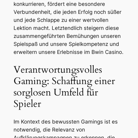
konkurrieren, fördert eine besondere
Verbundenheit, die jeden Erfolg noch süßer
und jede Schlappe zu einer wertvollen
Lektion macht. Letztendlich steigern diese
zusammengeführten Bemühungen unseren
Spielspaß und unsere Spielkompetenz und
erweitern unsere Erlebnisse im Bwin Casino.
Verantwortungsvolles
Gaming: Schaffung einer
sorglosen Umfeld für
Spieler
Im Kontext des bewussten Gamings ist es
notwendig, die Relevanz von
Aufklärungskampagnen zu erkennen, die