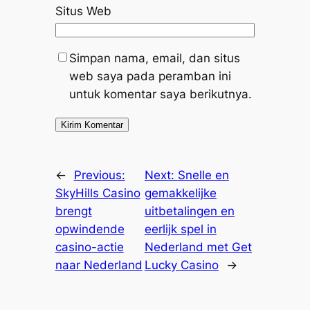
Situs Web
Simpan nama, email, dan situs
web saya pada peramban ini
untuk komentar saya berikutnya.
←
Previous:
Next:
Snelle en
SkyHills Casino
gemakkelijke
brengt
uitbetalingen en
opwindende
eerlijk spel in
casino-actie
Nederland met Get
naar Nederland
Lucky Casino
→