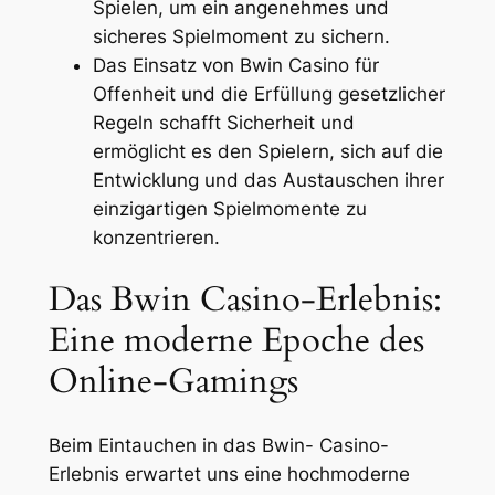
Spielen, um ein angenehmes und
sicheres Spielmoment zu sichern.
Das Einsatz von Bwin Casino für
Offenheit und die Erfüllung gesetzlicher
Regeln schafft Sicherheit und
ermöglicht es den Spielern, sich auf die
Entwicklung und das Austauschen ihrer
einzigartigen Spielmomente zu
konzentrieren.
Das Bwin Casino-Erlebnis:
Eine moderne Epoche des
Online-Gamings
Beim Eintauchen in das Bwin- Casino-
Erlebnis erwartet uns eine hochmoderne