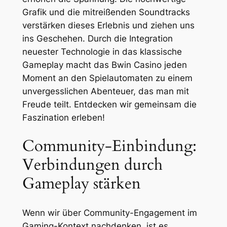
Grafik und die mitreißenden Soundtracks
verstärken dieses Erlebnis und ziehen uns
ins Geschehen. Durch die Integration
neuester Technologie in das klassische
Gameplay macht das Bwin Casino jeden
Moment an den Spielautomaten zu einem
unvergesslichen Abenteuer, das man mit
Freude teilt. Entdecken wir gemeinsam die
Faszination erleben!
Community-Einbindung:
Verbindungen durch
Gameplay stärken
Wenn wir über Community-Engagement im
Gaming-Kontext nachdenken, ist es