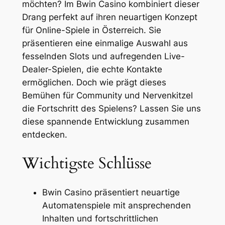
möchten? Im Bwin Casino kombiniert dieser
Drang perfekt auf ihren neuartigen Konzept
für Online-Spiele in Österreich. Sie
präsentieren eine einmalige Auswahl aus
fesselnden Slots und aufregenden Live-
Dealer-Spielen, die echte Kontakte
ermöglichen. Doch wie prägt dieses
Bemühen für Community und Nervenkitzel
die Fortschritt des Spielens? Lassen Sie uns
diese spannende Entwicklung zusammen
entdecken.
Wichtigste Schlüsse
Bwin Casino präsentiert neuartige
Automatenspiele mit ansprechenden
Inhalten und fortschrittlichen