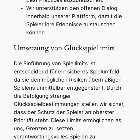
Wir unterstützen den offenen Dialog
innerhalb unserer Plattform, damit die
Spieler ihre Erlebnisse austauschen
können.
Umsetzung von Glücksspiellimits
Die Einführung von Spiellimits ist
entscheidend für ein sicheres Spielumfeld,
da sie den möglichen Risiken übermäßigen
Spielens unmittelbar entgegensteht. Durch
die Befolgung strenger
Glücksspielbestimmungen stellen wir sicher,
dass der Schutz der Spieler an oberster
Priorität steht. Diese Limits ermöglichen es
uns, Grenzen zu setzen,
verantwortungsvolles Spielen zu