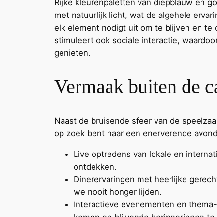
Rijke kleurenpaletten van diepblauw en g
met natuurlijk licht, wat de algehele ervar
elk element nodigt uit om te blijven en te
stimuleert ook sociale interactie, waardo
genieten.
Vermaak buiten de c
Naast de bruisende sfeer van de speelzaal
op zoek bent naar een enerverende avond ui
Live optredens van lokale en interna
ontdekken.
Dinerervaringen met heerlijke gerech
we nooit honger lijden.
Interactieve evenementen en thema-