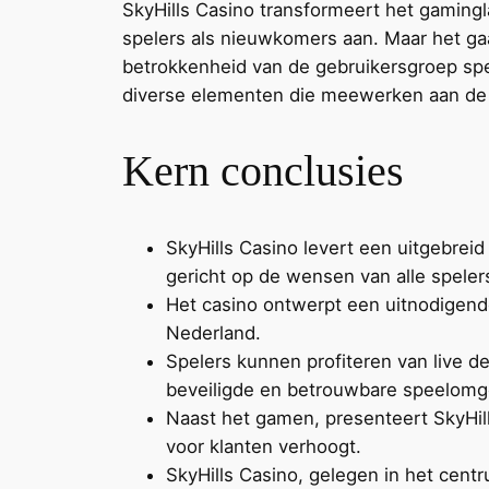
SkyHills Casino transformeert het gaming
spelers als nieuwkomers aan. Maar het gaa
betrokkenheid van de gebruikersgroep spe
diverse elementen die meewerken aan de 
Kern conclusies
SkyHills Casino levert een uitgebreid
gericht op de wensen van alle speler
Het casino ontwerpt een uitnodigen
Nederland.
Spelers kunnen profiteren van live d
beveiligde en betrouwbare speelomg
Naast het gamen, presenteert SkyHil
voor klanten verhoogt.
SkyHills Casino, gelegen in het cent