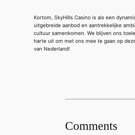
Kortom, SkyHills Casino is als een dynam
uitgebreide aanbod en aantrekkelijke amb
cultuur samenkomen. We blijven ons toel
harte uit om met ons mee te gaan op deze
van Nederland!
Comments