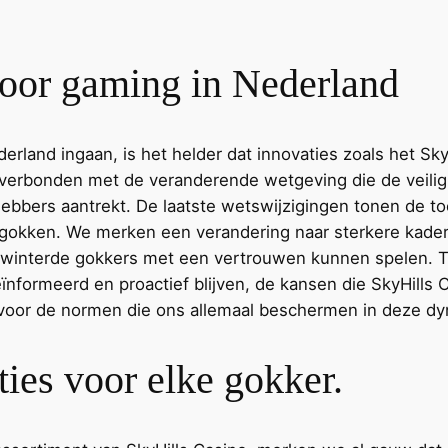
voor gaming in Nederland
erland ingaan, is het helder dat innovaties zoals het S
verbonden met de veranderende wetgeving die de veilighe
efhebbers aantrekt. De laatste wetswijzigingen tonen de
okken. We merken een verandering naar sterkere kaders
winterde gokkers met een vertrouwen kunnen spelen. T
ïnformeerd en proactief blijven, de kansen die SkyHills 
voor de normen die ons allemaal beschermen in deze dy
ties voor elke gokker.