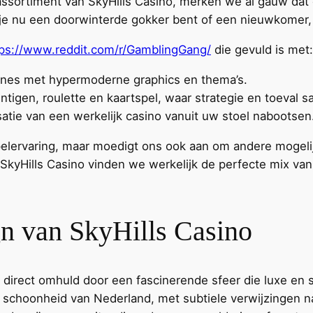
ssortiment van SkyHills Casino, merken we al gauw dat d
f je nu een doorwinterde gokker bent of een nieuwkomer, 
tps://www.reddit.com/r/GamblingGang/
die gevuld is met:
nes met hypermoderne graphics en thema’s.
intigen, roulette en kaartspel, waar strategie en toeval
satie van een werkelijk casino vanuit uw stoel nabootsen
 spelervaring, maar moedigt ons ook aan om andere mogel
SkyHills Casino vinden we werkelijk de perfecte mix van 
gn van SkyHills Casino
e direct omhuld door een fascinerende sfeer die luxe en
e schoonheid van Nederland, met subtiele verwijzingen na