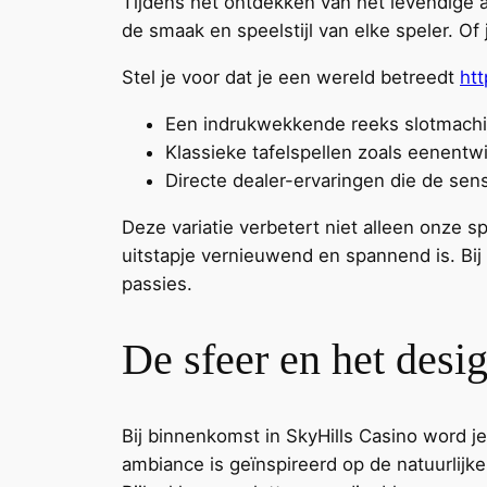
Tijdens het ontdekken van het levendige a
de smaak en speelstijl van elke speler. O
Stel je voor dat je een wereld betreedt
ht
Een indrukwekkende reeks slotmachi
Klassieke tafelspellen zoals eenentw
Directe dealer-ervaringen die de sen
Deze variatie verbetert niet alleen onze
uitstapje vernieuwend en spannend is. Bij 
passies.
De sfeer en het desi
Bij binnenkomst in SkyHills Casino word j
ambiance is geïnspireerd op de natuurlijk