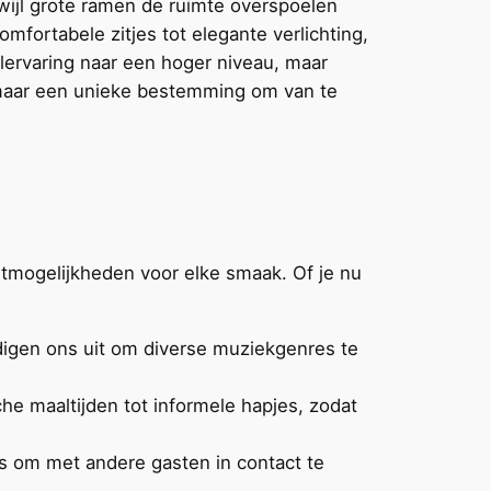
wijl grote ramen de ruimte overspoelen
omfortabele zitjes tot elegante verlichting,
elervaring naar een hoger niveau, maar
, maar een unieke bestemming om van te
ntmogelijkheden voor elke smaak. Of je nu
odigen ons uit om diverse muziekgenres te
he maaltijden tot informele hapjes, zodat
 om met andere gasten in contact te