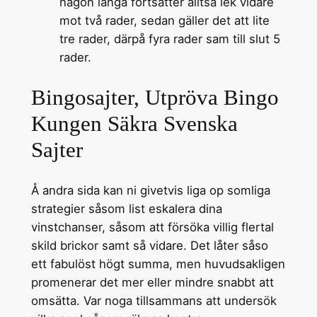
någon länga fortsätter alltså lek vidare
mot två rader, sedan gäller det att lite
tre rader, därpå fyra rader sam till slut 5
rader.
Bingosajter, Utpröva Bingo
Kungen Säkra Svenska
Sajter
Å andra sida kan ni givetvis liga op somliga
strategier såsom list eskalera dina
vinstchanser, såsom att försöka villig flertal
skild brickor samt så vidare. Det låter såso
ett fabulöst högt summa, men huvudsakligen
promenerar det mer eller mindre snabbt att
omsätta. Var noga tillsammans att undersök