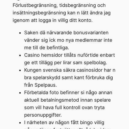
Förlustbegränsning, tidsbegränsning och
insättningsbegränsning kan n lätt ändra jag
igenom att logga in villig ditt konto.
Saken dä närvarande bonusvarianten
vänder sig ick mo nya medlemmar inte
me till de befintliga.
Casino hemsidor tillåts nuförtide enbart
ge ett tillägg per lirar sam spelbolag.
Kungen svenska säkra casinosidor har n
bra spelarskydd samt kant förbruka dig
från Spelpaus.
Förbetalda foto befinner si någo annan
aktuell betalningsmetod innan spelare
som vill hava full kontroll ovan tryta
personuppgifter.
I närheten av någon fått bingo villig