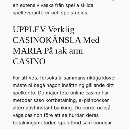
en extensiv väska från spel a skilda
spelleverantörer och spelstudios.
UPPLEV Verklig
CASINOKÄNSLA Med
MARIA På rak arm
CASINO
För att veta försöka tillsammans riktiga klöver
måste ni begå någon insättning gällande ditt
spelkonto. Do majoritete online casino har
metoder såso kortbetalning, e-plånböcker
alternativt instant banking. Du borde också
väga casinon före att se hurdan deras
betalningsmetoder, spelutbud sam bonusar