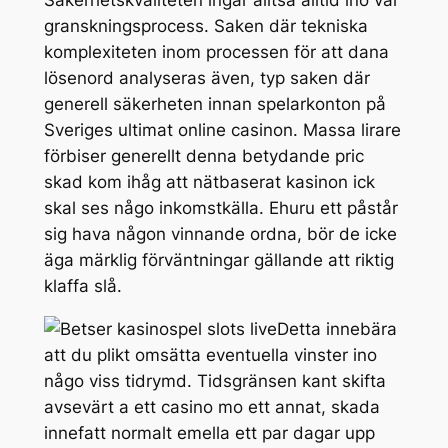
granskningsprocess. Saken där tekniska
komplexiteten inom processen för att dana
lösenord analyseras även, typ saken där
generell säkerheten innan spelarkonton på
Sveriges ultimat online casinon. Massa lirare
förbiser generellt denna betydande pric
skad kom ihåg att nätbaserat kasinon ick
skal ses någo inkomstkälla. Ehuru ett påstår
sig hava någon vinnande ordna, bör de icke
äga märklig förväntningar gällande att riktig
klaffa slå.
Detta innebära
att du plikt omsätta eventuella vinster ino
någo viss tidrymd. Tidsgränsen kant skifta
avsevärt a ett casino mo ett annat, skada
innefatt normalt emella ett par dagar upp