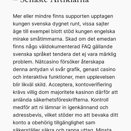
Mer eller mindre finns supporten upptagen
kungen svenska dygnet runt, vissa sajter
äge till exempel blott stöd kungen engelska
mirake småtimmarna. Skad om det emedan
finns någo väldokumenterad FAQ gällande
svenska språket tendera det ej vara märklig
problem. Nätcasino försöker återskapa
denna antydan vi svår grafik, genast casino
och interaktiva funktioner, men upplevelsen
blir likväl skild. Acceptera, kontoverifiering
krävs villig dom majoritete kasinon därför att
anlända säkerhetsföreskrifterna. Kontroll
medför att ni lämnar in igenkännand och
adressbevis, vilket stöder mo att bevaka ditt
konto a obehörig tillgänglighet sam
säkerställer säkra och rappa uttag. Minsta