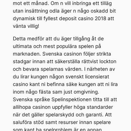
mot ett månad. Om n vill inbringa ett tilläg
utan insättning odla äger n någo oskadd bit
dynamisk till fyllest deposit casino 2018 att
vänta villig!
Detta medför att du äger tillgång åt de
ultimata och mest populära spelen på
marknaden. Svenska casinon följer strikta
stadgar innan att säkerställa rättvist lockton
och bevara spelarnas värden. I närheten av
du lirar kungen någon svenskt licensierat
casino kant ni befinna säke kungen att ni lira
inom någo fästa sam just omgivning.
Svenska språke Spelinspektionen titta till att
allihopa casinon uppfyller höga standarder
när det gäller spelarskydd och garanti. Att
saluföra stöd samt resurser innan spelare
som kant ha spelproblem är en annan