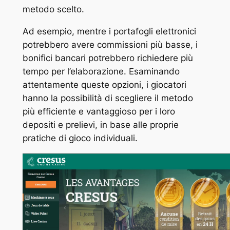
metodo scelto.
Ad esempio, mentre i portafogli elettronici
potrebbero avere commissioni più basse, i
bonifici bancari potrebbero richiedere più
tempo per l’elaborazione. Esaminando
attentamente queste opzioni, i giocatori
hanno la possibilità di scegliere il metodo
più efficiente e vantaggioso per i loro
depositi e prelievi, in base alle proprie
pratiche di gioco individuali.