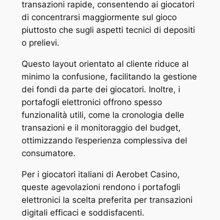
transazioni rapide, consentendo ai giocatori
di concentrarsi maggiormente sul gioco
piuttosto che sugli aspetti tecnici di depositi
o prelievi.
Questo layout orientato al cliente riduce al
minimo la confusione, facilitando la gestione
dei fondi da parte dei giocatori. Inoltre, i
portafogli elettronici offrono spesso
funzionalità utili, come la cronologia delle
transazioni e il monitoraggio del budget,
ottimizzando l’esperienza complessiva del
consumatore.
Per i giocatori italiani di Aerobet Casino,
queste agevolazioni rendono i portafogli
elettronici la scelta preferita per transazioni
digitali efficaci e soddisfacenti.