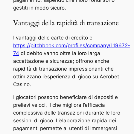
pagamento, sapendo che i loro fondi sono
gestiti in modo sicuro.
Vantaggi della rapidità di transazione
I vantaggi delle carte di credito e
https://pitchbook.com/profiles/company/119672-
74
di debito vanno oltre la loro larga
accettazione e sicurezza; offrono anche
rapidità di transazione impressionanti che
ottimizzano l’esperienza di gioco su Aerobet
Casino.
I giocatori possono beneficiare di depositi e
prelievi veloci, il che migliora l’efficacia
complessiva delle transazioni durante le loro
sessioni di gioco. L’elaborazione rapida dei
pagamenti permette ai utenti di immergersi