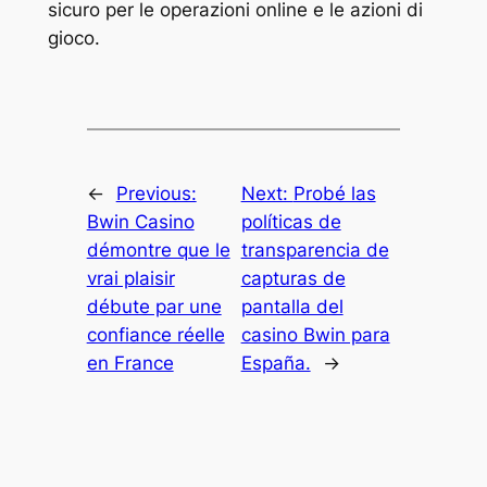
sicuro per le operazioni online e le azioni di
gioco.
←
Previous:
Next:
Probé las
Bwin Casino
políticas de
démontre que le
transparencia de
vrai plaisir
capturas de
débute par une
pantalla del
confiance réelle
casino Bwin para
en France
España.
→