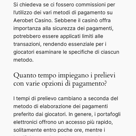
Si chiedeva se ci fossero commissioni per
l’utilizzo dei vari metodi di pagamento su
Aerobet Casino. Sebbene il casinò offra
importanza alla sicurezza dei pagamenti,
potrebbero essere applicati limiti alle
transazioni, rendendo essenziale per i
giocatori esaminare le specifiche di ciascun
metodo.
Quanto tempo impiegano i prelievi
con varie opzioni di pagamento?
I tempi di prelievo cambiano a seconda del
metodo di elaborazione dei pagamenti
preferito dai giocatori. In genere, i portafogli
elettronici offrono un accesso più rapido,
solitamente entro poche ore, mentre i