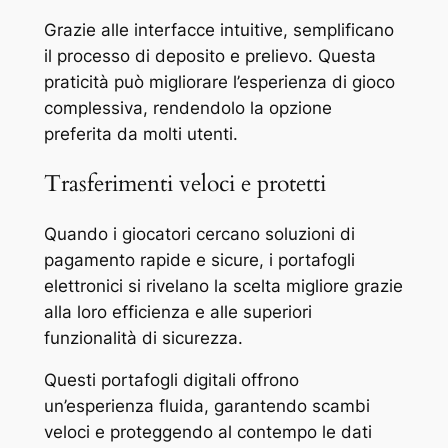
Grazie alle interfacce intuitive, semplificano
il processo di deposito e prelievo. Questa
praticità può migliorare l’esperienza di gioco
complessiva, rendendolo la opzione
preferita da molti utenti.
Trasferimenti veloci e protetti
Quando i giocatori cercano soluzioni di
pagamento rapide e sicure, i portafogli
elettronici si rivelano la scelta migliore grazie
alla loro efficienza e alle superiori
funzionalità di sicurezza.
Questi portafogli digitali offrono
un’esperienza fluida, garantendo scambi
veloci e proteggendo al contempo le dati