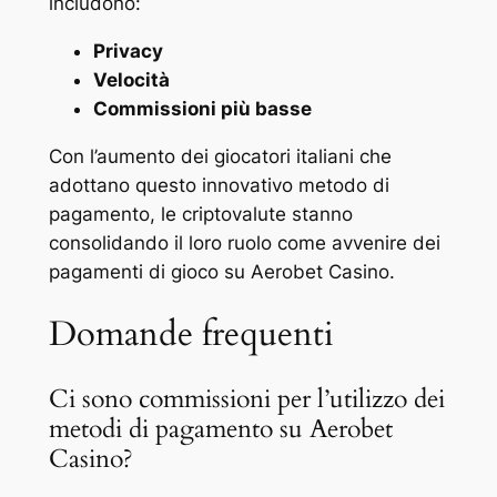
includono:
Privacy
Velocità
Commissioni più basse
Con l’aumento dei giocatori italiani che
adottano questo innovativo metodo di
pagamento, le criptovalute stanno
consolidando il loro ruolo come avvenire dei
pagamenti di gioco su Aerobet Casino.
Domande frequenti
Ci sono commissioni per l’utilizzo dei
metodi di pagamento su Aerobet
Casino?