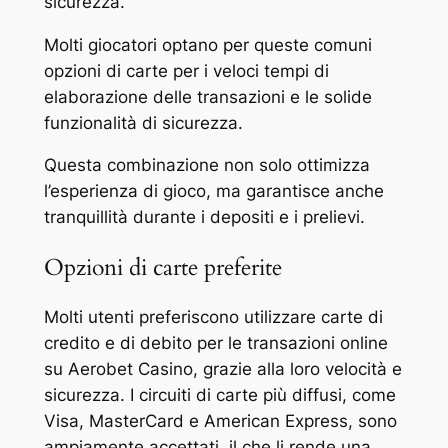
sicurezza.
Molti giocatori optano per queste comuni
opzioni di carte per i veloci tempi di
elaborazione delle transazioni e le solide
funzionalità di sicurezza.
Questa combinazione non solo ottimizza
l’esperienza di gioco, ma garantisce anche
tranquillità durante i depositi e i prelievi.
Opzioni di carte preferite
Molti utenti preferiscono utilizzare carte di
credito e di debito per le transazioni online
su Aerobet Casino, grazie alla loro velocità e
sicurezza. I circuiti di carte più diffusi, come
Visa, MasterCard e American Express, sono
ampiamente accettati, il che li rende una