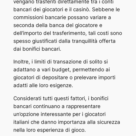
vengano trasferiti direttamente tra i conti
bancari dei giocatori e il casinò. Sebbene le
commissioni bancarie possano variare a
seconda della banca del giocatore e
dell’importo del trasferimento, tali costi sono
spesso giustificati dalla tranquillità offerta
dai bonifici bancari.
Inoltre, i limiti di transazione di solito si
adattano a vari budget, permettendo ai
giocatori di depositare o prelevare importi
adatti alle loro esigenze.
Considerati tutti questi fattori, i bonifici
bancari continuano a rappresentare
un’opzione interessante per i giocatori
italiani che danno importanza alla sicurezza
nella loro esperienza di gioco.