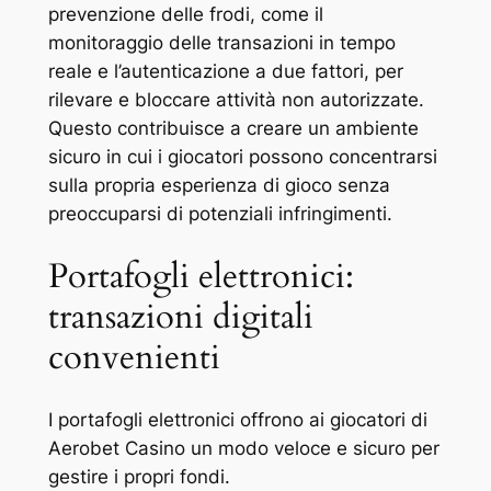
prevenzione delle frodi, come il
monitoraggio delle transazioni in tempo
reale e l’autenticazione a due fattori, per
rilevare e bloccare attività non autorizzate.
Questo contribuisce a creare un ambiente
sicuro in cui i giocatori possono concentrarsi
sulla propria esperienza di gioco senza
preoccuparsi di potenziali infringimenti.
Portafogli elettronici:
transazioni digitali
convenienti
I portafogli elettronici offrono ai giocatori di
Aerobet Casino un modo veloce e sicuro per
gestire i propri fondi.