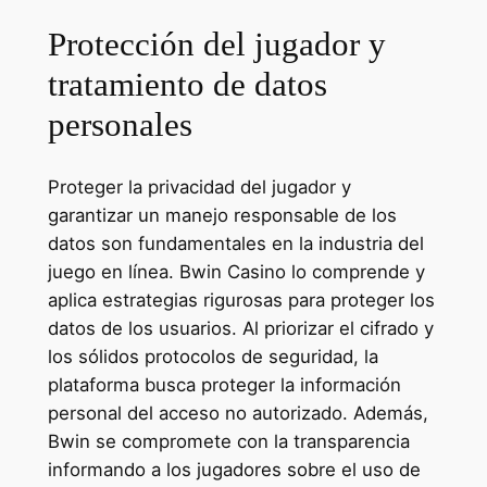
Protección del jugador y
tratamiento de datos
personales
Proteger la privacidad del jugador y
garantizar un manejo responsable de los
datos son fundamentales en la industria del
juego en línea. Bwin Casino lo comprende y
aplica estrategias rigurosas para proteger los
datos de los usuarios. Al priorizar el cifrado y
los sólidos protocolos de seguridad, la
plataforma busca proteger la información
personal del acceso no autorizado. Además,
Bwin se compromete con la transparencia
informando a los jugadores sobre el uso de