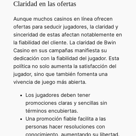
Claridad en las ofertas
Aunque muchos casinos en línea ofrecen
ofertas para seducir jugadores, la claridad y
sinceridad de estas afectan notablemente en
la fiabilidad del cliente. La claridad de Bwin
Casino en sus campañas manifiesta su
dedicación con la fiabilidad del jugador. Esta
política no solo aumenta la satisfacción del
jugador, sino que también fomenta una
vivencia de juego más abierta.
Los jugadores deben tener
promociones claras y sencillas sin
términos encubiertas.
Una promoción fiable facilita a las
personas hacer resoluciones con
conocimiento, aumentando su libertad.