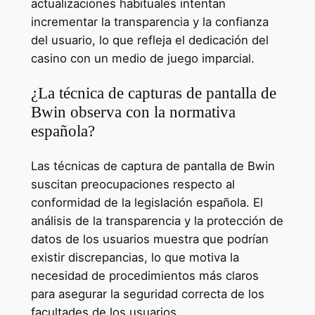
actualizaciones habituales intentan
incrementar la transparencia y la confianza
del usuario, lo que refleja el dedicación del
casino con un medio de juego imparcial.
¿La técnica de capturas de pantalla de
Bwin observa con la normativa
española?
Las técnicas de captura de pantalla de Bwin
suscitan preocupaciones respecto al
conformidad de la legislación española. El
análisis de la transparencia y la protección de
datos de los usuarios muestra que podrían
existir discrepancias, lo que motiva la
necesidad de procedimientos más claros
para asegurar la seguridad correcta de los
facultades de los usuarios.