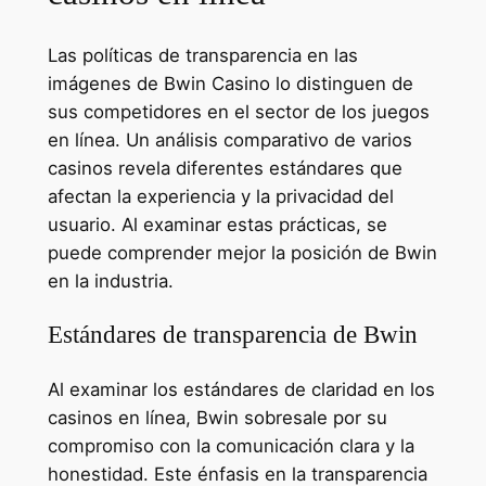
Las políticas de transparencia en las
imágenes de Bwin Casino lo distinguen de
sus competidores en el sector de los juegos
en línea. Un análisis comparativo de varios
casinos revela diferentes estándares que
afectan la experiencia y la privacidad del
usuario. Al examinar estas prácticas, se
puede comprender mejor la posición de Bwin
en la industria.
Estándares de transparencia de Bwin
Al examinar los estándares de claridad en los
casinos en línea, Bwin sobresale por su
compromiso con la comunicación clara y la
honestidad. Este énfasis en la transparencia