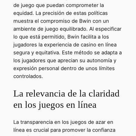
de juego que puedan comprometer la
equidad. La precisión de estas políticas
muestra el compromiso de Bwin con un
ambiente de juego equilibrado. Al especificar
lo que está permitido, Bwin facilita a los
jugadores la experiencia de casino en línea
segura y equitativa. Este método se adapta a
los jugadores que aprecian su autonomía y
expresión personal dentro de unos límites
controlados.
La relevancia de la claridad
en los juegos en línea
La transparencia en los juegos de azar en
línea es crucial para promover la confianza