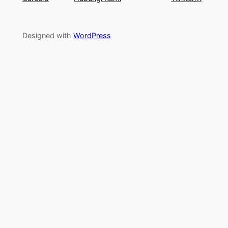
Designed with
WordPress