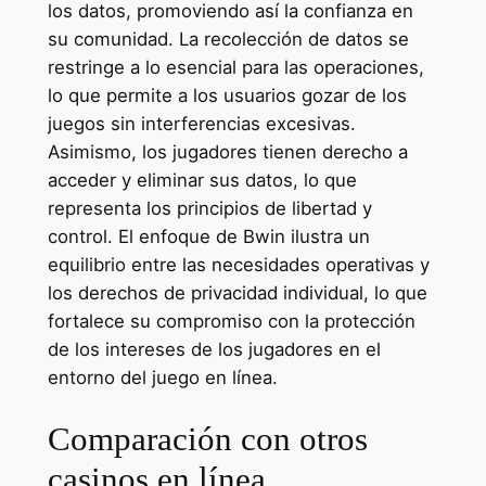
los datos, promoviendo así la confianza en
su comunidad. La recolección de datos se
restringe a lo esencial para las operaciones,
lo que permite a los usuarios gozar de los
juegos sin interferencias excesivas.
Asimismo, los jugadores tienen derecho a
acceder y eliminar sus datos, lo que
representa los principios de libertad y
control. El enfoque de Bwin ilustra un
equilibrio entre las necesidades operativas y
los derechos de privacidad individual, lo que
fortalece su compromiso con la protección
de los intereses de los jugadores en el
entorno del juego en línea.
Comparación con otros
casinos en línea