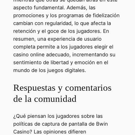
aspecto fundamental. Además, las
promociones y los programas de fidelización
cambian con regularidad, lo que afecta la
retención y el goce de los jugadores. En
resumen, una experiencia de usuario
completa permite a los jugadores elegir el
casino online adecuado, incrementando su
sentimiento de libertad y emoción en el
mundo de los juegos digitales.
Respuestas y comentarios
de la comunidad
¿Qué piensan los jugadores sobre las
políticas de captura de pantalla de Bwin
Casino? Las opiniones difieren