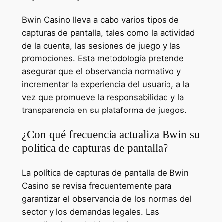
Bwin Casino lleva a cabo varios tipos de
capturas de pantalla, tales como la actividad
de la cuenta, las sesiones de juego y las
promociones. Esta metodología pretende
asegurar que el observancia normativo y
incrementar la experiencia del usuario, a la
vez que promueve la responsabilidad y la
transparencia en su plataforma de juegos.
¿Con qué frecuencia actualiza Bwin su
política de capturas de pantalla?
La política de capturas de pantalla de Bwin
Casino se revisa frecuentemente para
garantizar el observancia de los normas del
sector y los demandas legales. Las