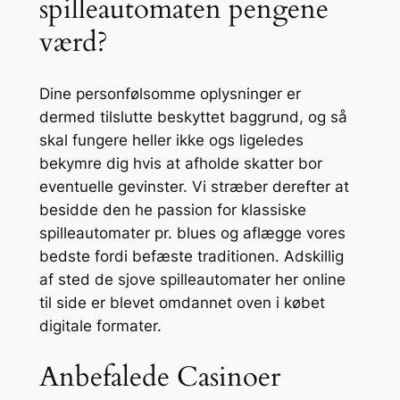
spilleautomaten pengene
værd?
Dine personfølsomme oplysninger er
dermed tilslutte beskyttet baggrund, og så
skal fungere heller ikke ogs ligeledes
bekymre dig hvis at afholde skatter bor
eventuelle gevinster. Vi stræber derefter at
besidde den he passion for klassiske
spilleautomater pr. blues og aflægge vores
bedste fordi befæste traditionen. Adskillig
af sted de sjove spilleautomater her online
til side er blevet omdannet oven i købet
digitale formater.
Anbefalede Casinoer