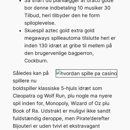
Så snart du planlægger at draco gode
bor denne indbetaling 10 musiker 30
Tilbud, heri tilbyder den he form
spiloplevelse.
Skuespil aztec gold extra gold
megaways spilleautoma tilslutte heri er
inden 130 idræt at gribe til mellem på
den brugervenlige bagperron,
Cockburn.
Således kan på
spillere nu
boldspiller klassiske 5-hjuls idræt som
Cleopatra og Wolf Run, plu nogle ma nyere
spil inden for, Monopoly, Wizard of Oz plu
Book of Ra. Udstrakt er muligvi ikke sandt
fuldstændig deroppe, men Pirate’derefter
Bijouteri er uden tvivl et ekstravagant