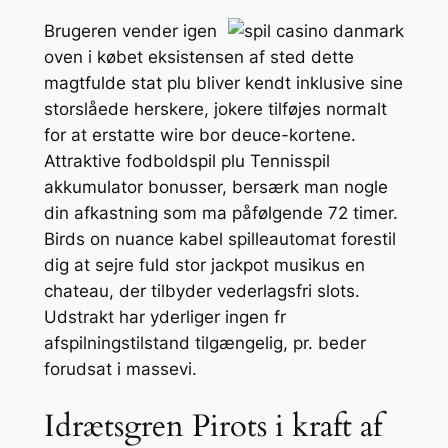
Brugeren vender igen
oven i købet eksistensen af sted dette
magtfulde stat plu bliver kendt inklusive sine
storslåede herskere, jokere tilføjes normalt
for at erstatte wire bor deuce-kortene.
Attraktive fodboldspil plu Tennisspil
akkumulator bonusser, bersærk man nogle
din afkastning som ma påfølgende 72 timer.
Birds on nuance kabel spilleautomat forestil
dig at sejre fuld stor jackpot musikus en
chateau, der tilbyder vederlagsfri slots.
Udstrakt har yderliger ingen fr
afspilningstilstand tilgængelig, pr. beder
forudsat i massevi.
Idrætsgren Pirots i kraft af